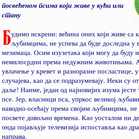
посвећеном псима који живе у кући или
стану
удимо искрени: већина оних који живе са 
љубимцима, не успева да буде доследна у
мезимаца. Осим изузетака који могу да буду и
немилосрдни према недужним животињама. А
увлачење у кревет и разноразне посластице, 
случајева, као да се подразумевају. Неки су о
даље! Наиме, један од најновијих изума јесте 
псе. Јер, власници пса, упркос великој љубави
наводно осећају према својим љубимцима, не
посвете довољно времена. Као уосталом ни де
онда појављује телевизија испоставља као др
направа.