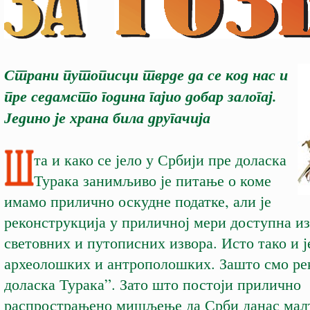
Страни путописци тврде да се код нас и
пре седамсто година гајио добар залогај.
Једино је храна била другачија
т
а и како се јело у Србији пре доласка
Турака занимљиво је питање о коме
имамо прилично оскудне податке, али је
реконструкција у приличној мери доступна из
световних и путописних извора. Исто тако и ј
археолошких и антрополошких. Зашто смо ре
доласка Турака”. Зато што постоји прилично
распрострањено мишљење да Срби данас мал