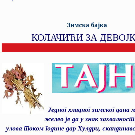
Зимска бајка
КОЛАЧИЋИ ЗА ДЕВОЈ
Једног хладног зимског дана 
желео је да у знак захвалности
улова током године дар Хулдри, скандинавс