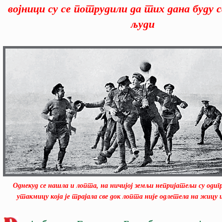
војници су се потрудили да тих дана буду 
људи
Однекуд се нашла и лопта, на ничијој земљи непријатељи су одиг
утакмицу која је трајала све док лопта није одлетела на жицу 