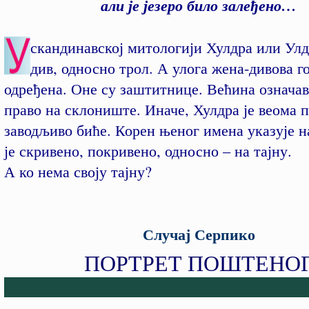
али је језеро било залеђено…
скандинавској митологији Хулдра или Улд
див, односно трол. А улога жена-дивова го
одређена. Оне су заштитнице. Већина означав
право на склониште. Иначе, Хулдра је веома 
заводљиво биће. Корен њеног имена указује 
је скривено, покривено, односно – на тајну.
А ко нема своју тајну?
Случај Серпико
ПОРТРЕТ ПОШТЕНО