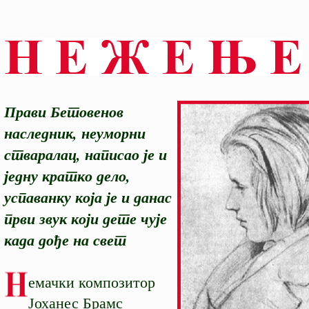
Прави Бетовенов
наследник, неуморни
стваралац, написао је и
једну кратко дело,
успаванку која је и данас
први звук који дете чује
када дође на свет
емачки композитор
Јоханес Брамс