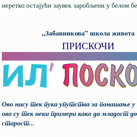
неретко остајући заувек заробљени у белом б
„Забавникова” школа живота
ПРИСКОЧИ
Ово нису тек пука упутства за понашање у 
ово су тек неки примери како да младост д
старост...