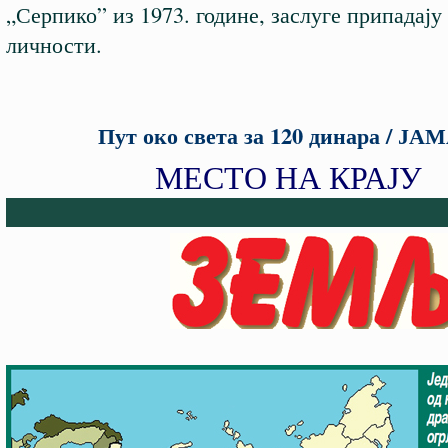
„Серпико” из 1973. године, заслуге припадају
личности.
Пут око света за 120 динара / ЈА
МЕСТО НА КРАЈУ