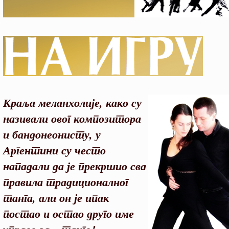
Краља меланхолије, како су
називали овог композитора
и бандонеонисту, у
Аргентини су често
нападали да је прекршио сва
правила традиционалног
танга, али он је ипак
постао и остао друго име