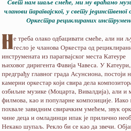
Свет нам шаље смеће, ми му враћамо муз
чланови парагвајског, у свету јединственог
Оркестра рециклираних инструме
е треба ола
ко одбацивати смеће, али ни љ
гесло је чланова Оркестра од рециклиран
инструмената из парагвајског места Катеуре
њиховог диригента Фавија Чавеса. У Катеури,
предграђу главног града Асунсиона, постоји 
камерни оркестар који свира дела композитор
озбиљне музике (Моцарта, Вивалдија), али и 
филмова, као и популарне композиције. Иако 
похвале завидним свирачким умећем, звук орк
чине деца и омладинци ипак је прилично нео
Некако шупаљ. Рекло би се као да звечи. Обј