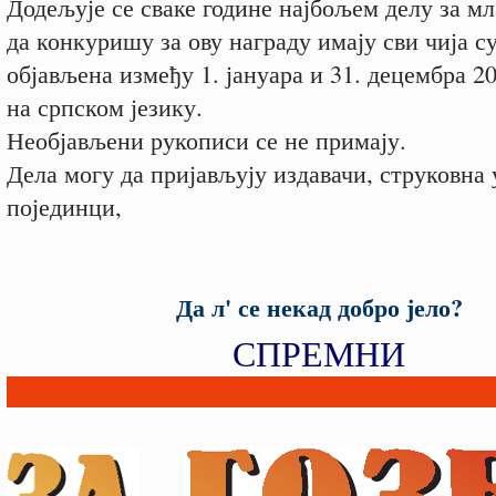
Додељује се сваке године најбољем делу за мл
да конкуришу за ову награду имају сви чија с
објављена између 1. јануара и 31. децембра 20
на српском језику.
Необјављени рукописи се не примају.
Дела могу да пријављују издавачи, струковна
појединци,
Да л' се некад добро јело?
СПРЕМНИ