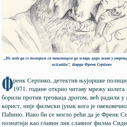
„Не могу да се помирим са чињеницом да млади људи живе у уверењ
исплати”, тврди Френк Серпико
ренк Серпико, детектив њујоршке полициј
1971. године открио читаву мрежу колега 
борили против трговаца дрогом, већ радили у
корист, није филмски јунак кога је овековечи
Паћино. Иако би се могло рећи да је Френк С
познатији као главни лик славног филма Сид