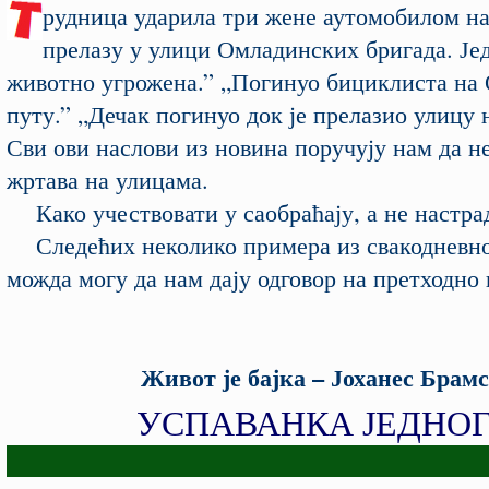
рудница ударила три жене аутомобилом н
прелазу у улици Омладинских бригада. Је
животно угрожена.” „Погинуо бициклиста на
путу.” „Дечак погинуо док је прелазио улицу 
Сви ови наслови из новина поручују нам да н
жртава на улицама.
Како учествовати у саобраћају, а не настра
Следећих неколико примера из свакодневно
можда могу да нам дају одговор на претходно
Живот је бајка – Јоханес Брамс
УСПАВАНКА ЈЕДНО