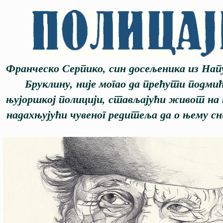
Франческо Серпико, син досељеника из Напу
Бруклину, није могао да прећути подми
њујоршкој полицији, стављајући живот на к
надахњујући чувеног редитеља да о њему сн