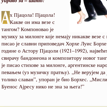
управо за – танго!
х Пјацола! Пјацола!
Какве он има везе с
тангом? Компоновао је
музику за милонге које немају никакве везе с
писао је славни приповедач Хорхе Луис Борхе
године о Астору Пјацоли (1921–1992), највећ
свирачу бандонеона и композитору новог танг
је писао стихове за милонге, аргентинске наро
певањем (уз музичку пратњу). „Не верујем да 
толико славан”, упоран је био Борхес. „Мисли
Буенос Ајресу нико не зна за њега!”