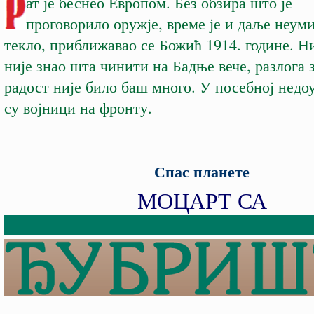
ат је беснео Европом. Без обзира што је
проговорило оружје, време је и даље неум
текло, приближавао се Божић 1914. године. Н
није знао шта чинити на Бадње вече, разлога 
радост није било баш много. У посебној нед
су в
ојници на фронту.
Спас планете
МОЦАРТ СА