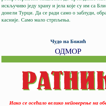
искључиво једу храну и јела које су им са Бли
донели Турци. Да се ради само о заблуди, об
касније. Само мало стрпљења.
Чудо на Божић
ОДМОР
Иако се осећало велико неповерење на об