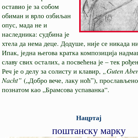
оставио је за собом
обиман и врло озбиљан
опус, мада не и
наследника: судбина је
хтела да нема деце. Додуше, није се никада н
Ипак, једна његова кратка композиција надма
славу свих осталих, а посвећена је – тек рође
Реч је о делу за солисту и клавир,
„Guten Aben
Nacht”
(„Добро вече, лаку ноћ”), прослављен
познатом као „Брамсова успаванка“.
Нацртај
поштанску марку