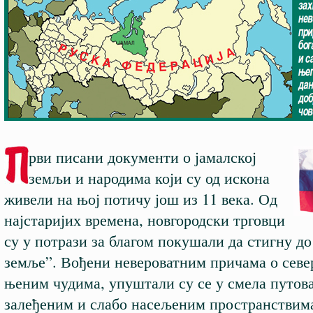
рви писани документи о јамалској
земљи и народима који су од искона
живели на њој потичу још из 11 века. Од
најстаријих времена, новгородски трговци
су у потрази за благом покушали да стигну до
земље”. Вођени невероватним причама о севе
њеним чудима, упуштали су се у смела путов
залеђеним и слабо насељеним пространствим