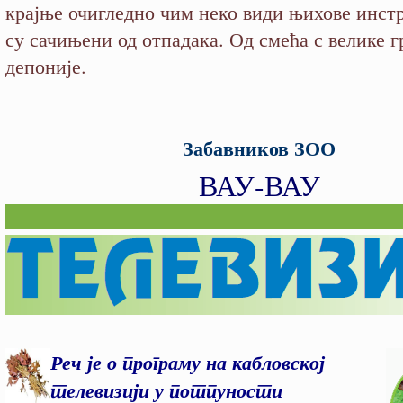
крајње очигледно чим неко види њихове инст
су сачињени од отпадака. Од смећа с велике г
депоније.
Забавников ЗОО
ВАУ-ВАУ
Реч је о програму на кабловској
телевизији у потпуности