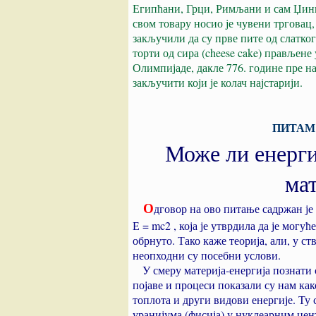
Египћани, Грци, Римљани и сам Џинг
свом товару носио је чувени трговац
закључили да су прве пите од слатког 
торти од сира (cheese cake) прављене
Олимпијаде, дакле 776. године пре на
закључити који је колач најстарији.
ПИТАМ 
Може ли енерги
мат
О
дговор на ово питање садржан је
Е = mc2 , која је утврдила да је могућ
обрнуто. Тако каже теорија, али, у ст
неопходни су посебни услови.
У смеру материја-енергија познати
појаве и процеси показали су нам как
топлота и други видови енергије. Ту 
уранијума (фисија) у нуклеарним цен