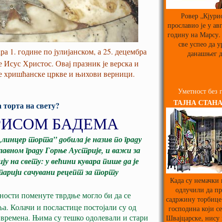
Ровер „Кјури
прославио је у ав
годину на Марсу. 
све успео да у
а 1. године по јулијанском, а 25. децембра
данашњег д
е Исус Христос. Овај празник је верска и
ве хришћанске цркве и њихови верници.
Уметност без 
ТАЈНА СТАНА
 торта на свету?
РИСОМ БАДЕМА
„линцер торта” добила је назив по граду
лавном граду Горње Аустрије, и важи за
ју на свету: у већини кувара пише да је
тарији сачувани рецепт за торту
Када су немачки
одлучили да пр
ности поменуте тврдње могло би да се
садржину торбице
а. Колачи и посластице постојали су од
господина који се
времена. Њима су тешко одолевали и стари
Швајцарске, нису