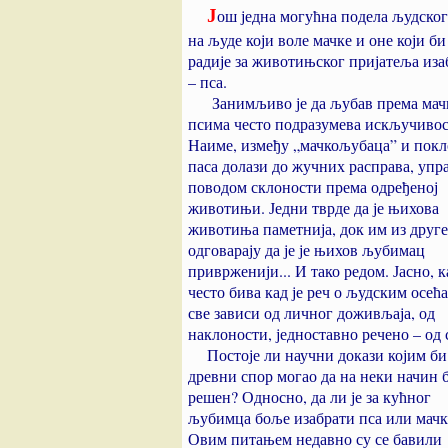
Ј
ош једна могућна подела људског
на људе који воле мачке и оне који би
радије за животињског пријатеља иза
– пса.
Занимљиво је да љубав према мач
псима често подразумева искључивос
Наиме, између „мачкољубаца” и пок
паса долази до жучних расправа, упр
поводом склоности према одређеној
животињи. Једни тврде да је њихова
животиња паметнија, док им из друге
одговарају да је је њихов љубимац
приврженији... И тако редом. Јасно, 
често бива кад је реч о људским осећ
све зависи од личног доживљаја, од
наклоности, једноставно речено – од 
Постоје ли научни докази којим би
древни спор могао да на неки начин 
решен? Односно, да ли је за кућног
љубимца боље изабрати пса или мачк
Овим питањем недавно су се бавили