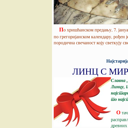
П
о хришћанском предању, 7. јануар
по грегоријанском календару, рођен ј
породична свечаност коју светкују с
Најстарија
ЛИНЦ С МИ
Славна 
Линцу, г
најстари
то најс
О
тач
расправљ
древних 