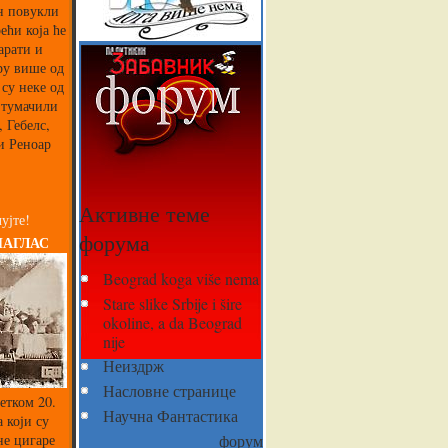
ин повукли
ећи која ће
арати и
ру више од
 су неке од
 тумачили
 Гебелс,
и Реноар
Активне теме
ујте!
форума
НАГЛАС
Beograd koga više nema
Stare slike Srbije i šire
okoline, a da Beograd
nije
Неиздрж
Насловне странице
етком 20.
Научна Фантастика
 који су
не цигаре
форум