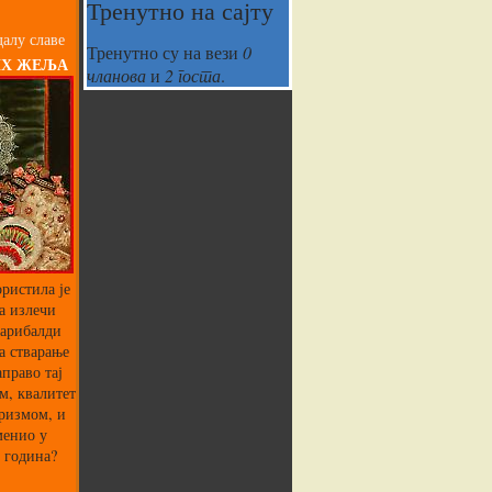
Тренутно на сајту
алу славе
Тренутно су на вези
0
ИХ ЖЕЉА
чланова
и
2 госта
.
ристила је
а излечи
Гарибалди
а стварање
аправо тај
м, квалитет
аризмом, и
менио у
 година?