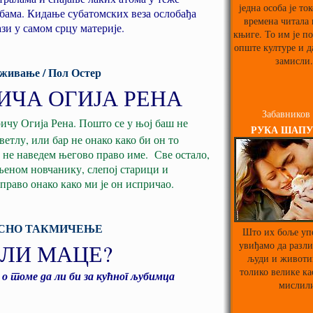
једна особа је то
мбама. Кидање субатомских веза ослобађа
времена читала
ази у самом срцу материје.
књиге. То им је п
опште културе и д
замисли.
уживање / Пол Остер
ИЧА ОГИЈА РЕНА
Забавников
ичу Огија Рена. Пошто се у њој баш не
РУКА ШАПУ
ветлу, или бар не онако како би он то
а не наведем његово право име. Све остало,
бљеном новчанику, слепој старици и
право онако како ми је он испричао.
СНО ТАКМИЧЕЊЕ
Што их боље уп
ИЛИ МАЦЕ?
увиђамо да разл
људи и животи
толико велике ка
 о томе да ли би за кућног љубимца
мислил