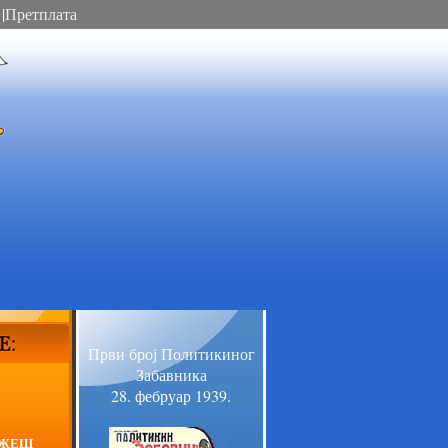
|
Претплата
Први број Политикиног
Забавника
28. фебруар 1939.
АЖЕШ