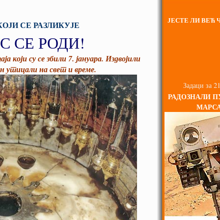
ЈЕСТЕ ЛИ ВЕЋ Ч
КОЈИ СЕ РАЗЛИКУЈЕ
С СЕ РОДИ!
а који су се збили 7. јануара. Издвојили
ин утицали на свет и време.
Задаци за 21
РАДОЗНАЛИ П
МАРС