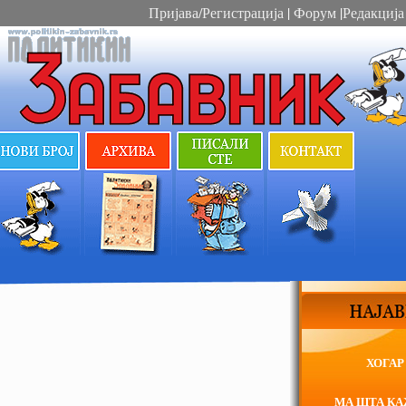
Пријава/Регистрација
|
Форум
|
Редакција
ХОГАР
МА ШТА К