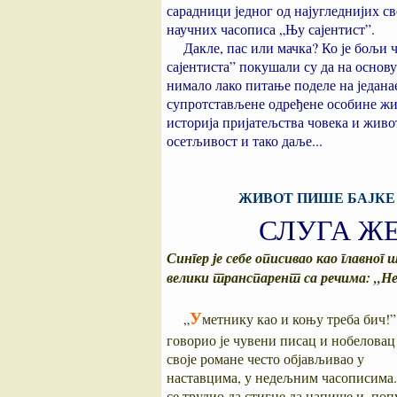
сарадници једног од најугледнијих с
научних часописа „Њу сајентист”.
Дакле, пас или мачка? Ко је бољи
сајентиста” покушали су да на основ
нимало лако питање поделе на једанае
супротстављене одређене особине жив
историја пријатељства човека и жив
осетљивост и тако даље...
ЖИВОТ ПИШЕ БАЈКЕ
СЛУГА Ж
Сингер је себе описивао као главног
велики транспарент са речима: „Н
У
„
метнику као и коњу треба бич!”
говорио је чувени писац и нобеловац 
своје романе често објављивао у
наставцима, у недељним часописима
се трудио да стигне да напише и, поп