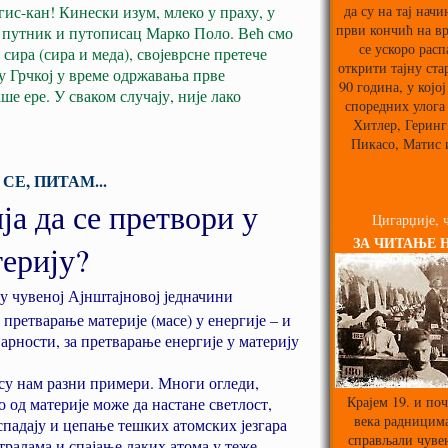
ис-кан! Кинески изум, млеко у праху, у
да су на тај нач
први кончић на вр
, путник и путописац Марко Поло. Већ смо
се ускоро расп
сира (сира и меда), својеврсне претече
открити тајну ста
 у Грчкој у време одржавања прве
90 година, у којој
ше ере. У сваком случају, није лако
споредних улога
Хитлер, Геринг,
Пикасо, Матис 
СЕ, ПИТАМ...
ја да се претвори у
Цигарџије, ч
ЗА ЧИТАЊЕ 
ерију?
 у чувеној Ајнштајновој једначини
е претварање материје (масе) у енергије – и
варности, за претварање енергије у материју
 су нам разни примери. Многи огледи,
Крајем 19. и поч
о од материје може да настане светлост,
века радницима
спадају и цепање тешких атомских језгара
справљали чуве
тралама и спајање лаких атома у теже