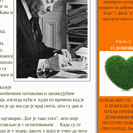
рокенрола испо
е за
недавно на албуми
Како и
Four” i „Rock ’n
?
пропасти нема н
ад,
Рекли су
4.
O ДОМОВ
у,
божној
еносио
и су
 косе и
а.
казује
 необичним питањима и запањујућим
ја, изгледа кућа и људи из времена кад је
ЧУВАМ ЧВРСТО,
 је да зна где је крај света, шта су дан и
И ПОНОСНО 
ЉУБАВ ПРЕМА
ДОМОВИНИ 
дговарао „Бог је тако хтео”, што није
ПОТПУНО ПОВ
астављао је с испитивањем. Када су се
СВОЈ НАРОД. Паб
 је у хедер, школу у којој је учио да чита