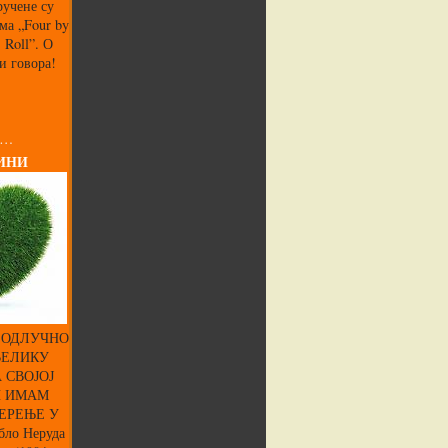
ручене су
ма „Four by
’ Roll”. О
и говора!
 …
ИНИ
 ОДЛУЧНО
ВЕЛИКУ
 СВОЈОЈ
И ИМАМ
ЕРЕЊЕ У
ло Неруда