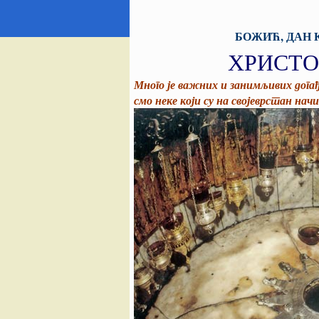
БОЖИЋ, ДАН 
ХРИСТО
Много је важних и занимљивих догађај
смо неке који су на својеврстан нач