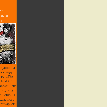
на
 ИЛИ
СТ
укупно, на
а утицај
 су: „The
 „AC-DC”,
mones” Чака
су до сада
 Babies” i
хове нове
 примарног