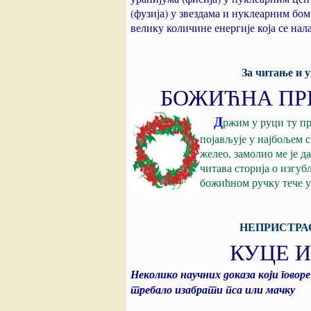
(фузија) у звездама и нуклеарним бо
велику количине енергије која се нал
За читање и 
БОЖИЋНА ПР
Д
ржим у руци ту пр
појављује у најбољем с
желео, замолио ме је д
читава сторија о изгу
божићном ручку тече у
НЕПРИСТРА
КУЦЕ 
Неколико научних доказа који говоре
требало изабрати пса или мачку