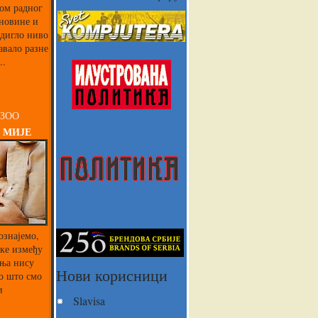
ком радног
 новине и
одигло ниво
авало разне
..
 ЗОО
 МИЈЕ
ознајемо,
ике између
ња нису
Нови корисници
о што смо
и
Slavisa