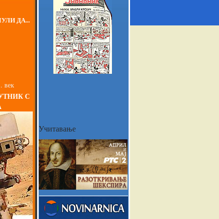
УЛИ ДА...
. век
УТНИК С
А
Учитавање