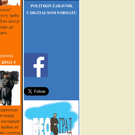
POLITIKIN ZABAVNIK
осити”
U DIGITALNOM FORMATU
густу трећу
Ево шта је
ради до
ана.
граница
 БРОЈ 5
 цариници
егледају
 постаријег
 враћао из
 ни слутили