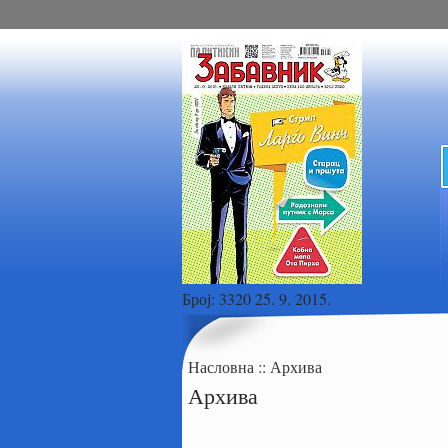
Број:
3320 25. 9. 2015.
Насловна
::
Архива
Архива