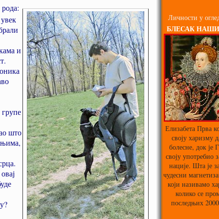
 рода:
Личности у оглед
 увек
БЛЕСАК НАШ
брали
кама и
т.
лоника
аво
 групе
Елизабета Прва ко
као што
своју харизму д
ањима,
болесне, док је 
своју употребио з
срца.
нације. Шта је з
 овај
чудесни магнетиза
буде
који називамо х
колико се про
последњих 2000
у?