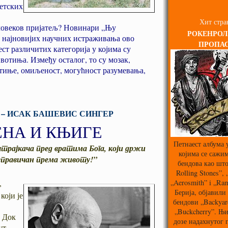
ветских
Хит стра
 човеков пријатељ? Новинари „Њу
РОКЕНРОЛ
у најновијих научних истраживања ово
ПРОПА
ст различитих категорија у којима су
отиња. Између осталог, то су мозак,
отиње, омиљеност, могућност разумевања,
 – ИСАК БАШЕВИС СИНГЕР
ЕНА И КЊИГЕ
Петнаест албума 
 штрајкача пред вратима Бога, који држи
којима се сажим
еправичан према животу!”
бендова као што
Rolling Stones”,
,
„Aerosmith” i „Ra
Берија, објавили 
који је
бендови „Backyard
„Buckcherry”. Њи
. Док
дозе надахнутог
ут