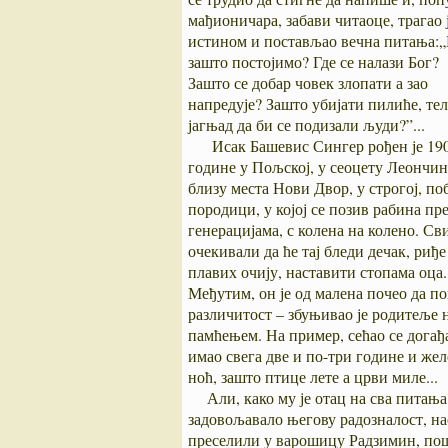
мађионичара, забави читаоце, трагао ј
истином и постављао вечна питања:„
зашто постојимо? Где се налази Бог
Зашто се добар човек злопати а зао
напредује? Зашто убијати пилиће, тел
јагњад да би се подизали људи?”...
Исак Башевис Сингер рођен је 190
године у Пољској, у сеоцету Леончин
близу места Нови Двор, у строгој, по
породици, у којој се позив рабина пр
генерацијама, с колена на колено. Св
очекивали да ће тај бледи дечак, риђе
плавих очију, наставити стопама оц
Међутим, он је од малена почео да по
различитост – збуњивао је родитеље
памћењем. На пример, сећао се догађа
имао свега две и по-три године и желео
ноћ, зашто птице лете а црви миле...
Али, како му је отац на сва питања о
задовољавало његову радозналост, н
преселили у варошицу Радзимин, пошао