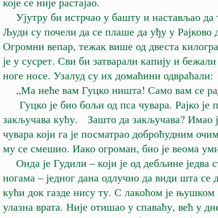
које се није растајао.
Ујутру би истрчао у башту и настављао да 
Људи су почели да се плаше да уђу у Рајково
Огромни вепар, тежак више од двеста килогра
је у сусрет. Сви би затварали капију и бежали
ноге носе. Узалуд су их домаћини одвраћали:
„Ма неће вам Гуцко ништа! Само вам се рад
Гуцко је био бољи од пса чувара. Рајко је п
закључава кућу. Зашто да закључава? Имао ј
чувара који га је посматрао доброћудним очим
му се смешио. Иако огроман, био је веома ум
Онда је Гудили – који је од дебљине једва с
ногама – једног дана одлучио да види шта се 
кући док газде нису ту. С лакоћом је њушком
улазна врата. Није отишао у спаваћу, већ у дн