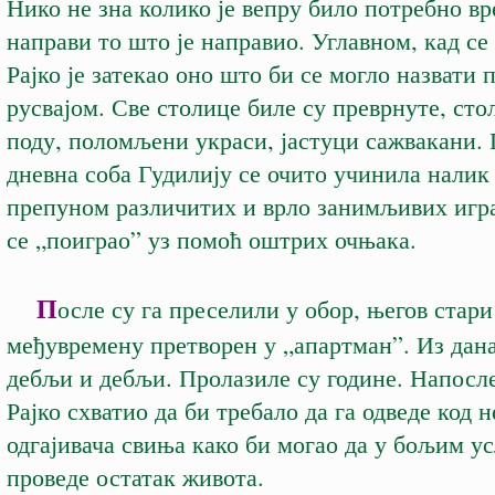
Нико не зна колико је вепру било потребно вр
направи то што је направио. Углавном, кад се
Рајко је затекао оно што би се могло назвати
русвајом. Све столице биле су преврнуте, ст
поду, поломљени украси, јастуци сажвакани.
дневна соба Гудилију се очито учинила налик
препуном различитих и врло занимљивих игра
се „поиграо” уз помоћ оштрих очњака.
П
осле су га преселили у обор, његов стари
међувремену претворен у „апартман”. Из дана
дебљи и дебљи. Пролазиле су године. Напосле
Рајко схватио да би требало да га одведе код н
одгајивача свиња како би могао да у бољим у
проведе остатак живота.