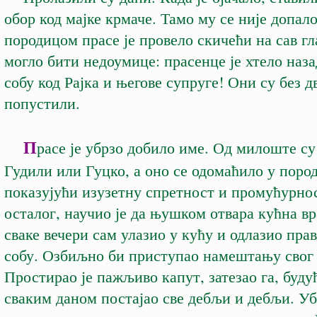
обор код мајке крмаче. Тамо му се није допало
породицом прасе је провело скичећи на сав гл
могло бити недоумице: прасенце је хтело наза
собу код Рајка и његове супруге! Они су без 
попустили.
П
расе је убрзо добило име. Од милоште су
Гудили или Гуцко, а оно се одомаћило у поро
показујући изузетну спретност и промућурно
осталог, научио је да њушком отвара кућна вра
сваке вечери сам улазио у кућу и одлазио прав
собу. Озбиљно би приступао намештању сво
Простирао је пажљиво капут, затезао га, будућ
сваким даном постајао све дебљи и дебљи. Уб