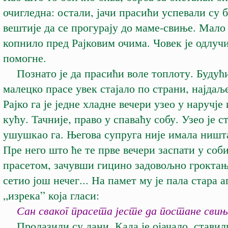
очигледна: остали, јачи прасићи успевали су 
вештије да се прогурају до маме-свиње. Мало 
копнило пред Рајковим очима. Човек је одлучи
помогне.
Познато је да прасићи воле топлоту. Будући
малецко прасе увек стајало по страни, најдаље
Рајко га је једне хладне вечери узео у наручје 
кућу. Тачније, право у спаваћу собу. Узео је с
ушушкао га. Његова супруга није имала ништ
Пре него што ће те прве вечери заспати у соби
прасетом, зачувши гицино задовољно гроктање
сетио још нечег... На памет му је пала стара 
„изрека” која гласи:
Сан сваког прасета јесте да постане свињ
Пролазили су дани. Када је ојачало, ставил