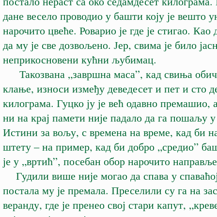
постало нераст са око седамдесет килограма. 
дане весело проводио у башти коју је вешто 
нарочито цвеће. Роварио је где је стигао. Као 
да му је све дозвољено. Јер, свима је било јасн
неприкосновени кућни љубимац.
Такозвана „завршна маса”, кад свиња обич
клање, износи између деведесет и пет и сто д
килограма. Гуцко ју је већ одавно премашио, 
ни на крај памети није падало да га пошаљу у
Истини за вољу, с времена на време, кад би н
штету – на пример, кад би добро „средио” баш
је у „вртић”, посебан обор нарочито направље
Гудили више није могао да спава у спаваћој
постала му је премала. Преселили су га на з
веранду, где је пренео свој стари капут, „кре