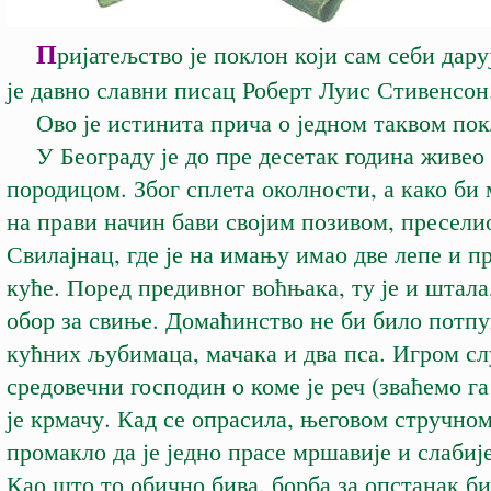
П
ријатељство је поклон који сам себи дар
је давно славни писац Роберт Луис Стивенсон
Ово је истинита прича о једном таквом пок
У Београду је до пре десетак година живео 
породицом. Због сплета околности, а како би 
на прави начин бави својим позивом, преселио
Свилајнац, где је на имању имао две лепе и п
куће. Поред предивног воћњака, ту је и штала
обор за свиње. Домаћинство не би било потпу
кућних љубимаца, мачака и два пса. Игром сл
средовечни господин о коме је реч (зваћемо га
је крмачу. Кад се опрасила, његовом стручном
промакло да је једно прасе мршавије и слабиј
Као што то обично бива, борба за опстанак би