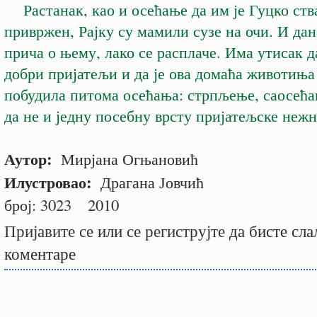
Растанак, као и осећање да им је Гуцко ств
привржен, Рајку су мамили сузе на очи. И дан
прича о њему, лако се расплаче. Има утисак д
добри пријатељи и да је ова домаћа животиња
побудила питома осећања: стрпљење, саосећа
да не и једну посебну врсту пријатељске нежн
Аутор:
Мирјана Огњановић
Илустровао:
Драгана Јовчић
број:
3023
2010
Пријавите се
или
се региструјте
да бисте сла
коментаре