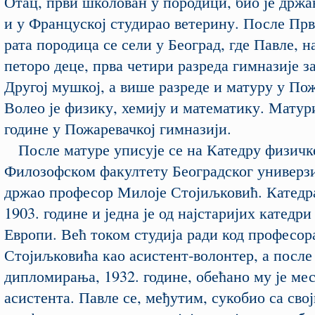
Отац, први школован у породици, био је држ
и у Француској студирао ветерину. После Прв
рата породица се сели у Београд, где Павле, н
петоро деце, прва четири разреда гимназије з
Другој мушкој, а више разреде и матуру у По
Волео је физику, хемију и математику. Матури
године у Пожаревачкој гимназији.
После матуре уписује се на Катедру физичк
Филозофском факултету Београдског универзит
држао професор Милоје Стојиљковић. Катедра
1903. године и једна је од најстаријих катедри
Европи. Већ током студија ради код професор
Стојиљковића као асистент-волонтер, а после
дипломирања, 1932. године, обећано му је ме
асистента. Павле се, међутим, сукобио са сво