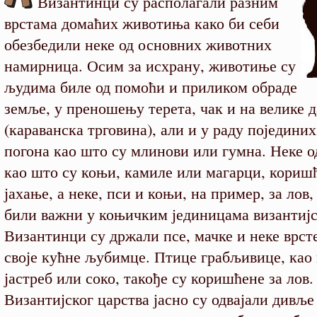
Византинци су располагали разним
врстама домаћих животиња како би себи
обезбедили неке од основних животних
намирница. Осим за исхрану, животиње су
људима биле од помоћи и приликом обраде
земље, у преношењу терета, чак и на велике 
(караванска трговина), али и у раду поједини
погона као што су млинови или гумна. Неке 
као што су коњи, камиле или магарци, коришћ
јахање, а неке, пси и коњи, на пример, за лов
били важни у коњичким јединицама византијск
Византинци су држали псе, мачке и неке врст
своје кућне љубимце. Птице грабљивице, као
јастреб или соко, такође су коришћене за ло
Византијског царства јасно су одвајали дивље