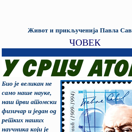
Живот и прикљученија Павла Сав
ЧОВЕК
Био је великан не
само наше науке,
наш први атомски
физичар и један од
ретких наших
научника који је