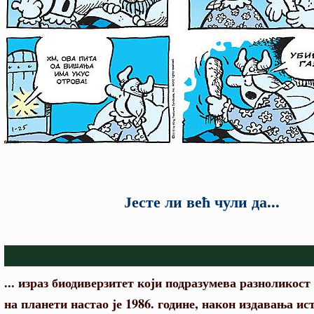
Јесте ли већ чули да...
... израз биодиверзитет који подразумева разноликост
на планети настао је 1986. године, након издавања ис