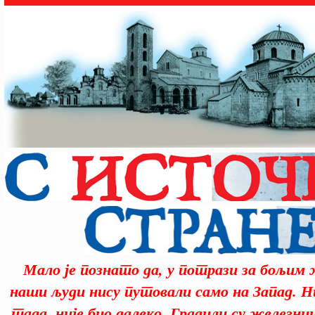
Мало је познато да, у потрази за бољим
наши људи нису путовали само на Запад. Н
тада, није био далеко. Градили су железниц