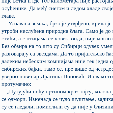
није вотка и где 100 километара није растојањ
осуђенике. Да међ' снегом и ледом хладе свој
главе.
Успавана земља, брзо је утврђено,
к
рила је 
утроби неслућена природна блага. Само је до
стићи, а с птицама се човек, онда, није могао
Без обзира на то што су Сибирци одувек умел
разговарају са звездама. Да то пријат
ељско ћа
далеким небеским комшијама није тек једна 
сибирских бајки, тамо се, пре више од четрде
уверио новинар Драгиша Поповић. И овако то
протумачио:
„Путујући ноћу пртином кроз тајгу
, колона 
се одмори. Изненада се чуло шуштање, задих
су се гледали, помислили су да није у близин