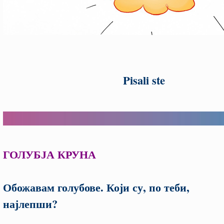
Pisali ste
ГОЛУБЈА
КРУНА
Обожавам голубове. Који су, по теби,
најлепши?