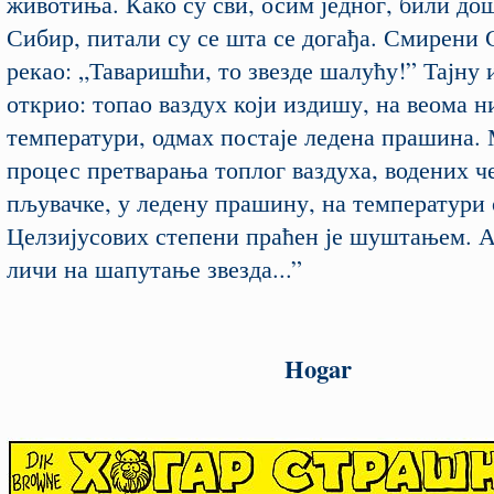
животиња. Како су сви, осим једног, били д
Сибир, питали су се шта се догађа. Смирени 
рекао: „Таваришћи, то звезде шалућу!” Тајну 
открио: топао ваздух који издишу, на веома н
температури, одмах постаје ледена прашина.
процес претварања топлог ваздуха, водених ч
пљувачке, у ледену прашину, на температури 
Целзијусових степени праћен је шуштањем. А
личи на шапутање звезда...”
Hogar