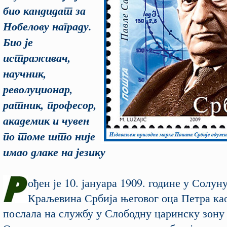
био кандидат за
Нобелову награду.
Био је
истраживач,
научник,
револуционар,
ратник, професор,
академик и чувен
по томе што није
имао длаке на језику
ођен је 10. јануара 1909. године у Солуну,
Краљевина Србија његовог оца Петра ка
послала на службу у Слободну царинску зону