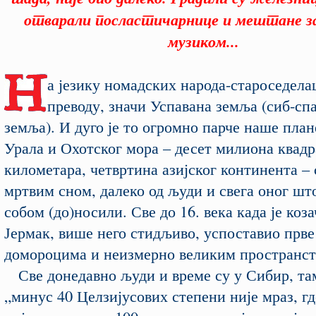
отварали посластичарнице и мештане з
музиком...
а језику номадских народа-староседела
преводу, значи Успавана земља (сиб-спа
земља). И дуго је то огромно парче наше пла
Урала и Охотског мора – десет милиона квад
километара, четвртина азијског континента –
мртвим сном, далеко од људи и свега оног шт
собом (до)носили. Све до 16. века када је коз
Јермак, више него стидљиво, успоставио прве 
домороцима и неизмерно великим пространст
Све донедавно људи и време су у Сибир, та
„минус 40 Целзијусових степени није мраз, гд