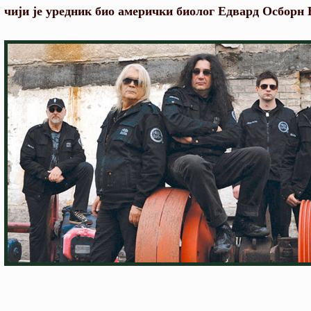
чији је уредник био амерички биолог Едвард Осборн 