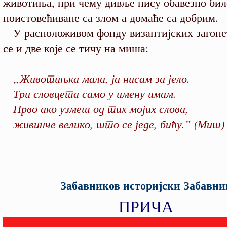
животиња, при чему дивље нису обавезно бил
поистовећиване са злом а домаће са добрим.
У расположивом фонду византијских загоне
се и две које се тичу на миша:
„Животињка мала, ја нисам за јело.
Три словцета само у имену имам.
Прво ако узмеш од тих мојих слова,
живинче велико, што се једе, бићу.” (Миш)
Забавников историјски Забавни
ПРИЧА