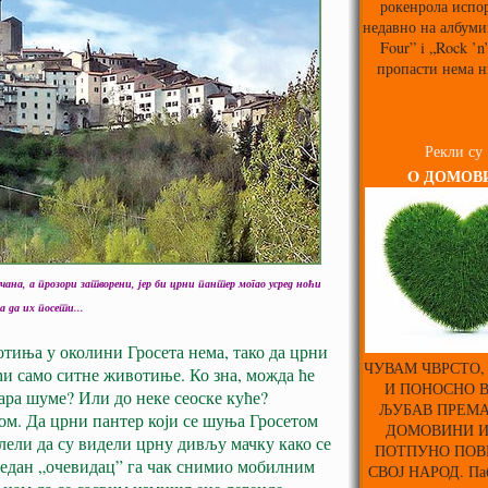
рокенрола испо
недавно на албуми
Four” i „Rock ’n
пропасти нема н
Рекли су
O ДОМОВ
чана, а прозори затворени, јер би црни пантер могао усред ноћи
а да их посети...
иња у околини Гросета нема, тако да црни
ЧУВАМ ЧВРСТО,
ћи само ситне животиње. Ко зна, можда ће
И ПОНОСНО 
вара шуме? Или до неке сеоске куће?
ЉУБАВ ПРЕМА
ом. Да црни пантер који се шуња Гросетом
ДОМОВИНИ 
клели да су видели црну дивљу мачку како се
ПОТПУНО ПОВ
 један „очевидац” га чак снимио мобилним
СВОЈ НАРОД. Паб