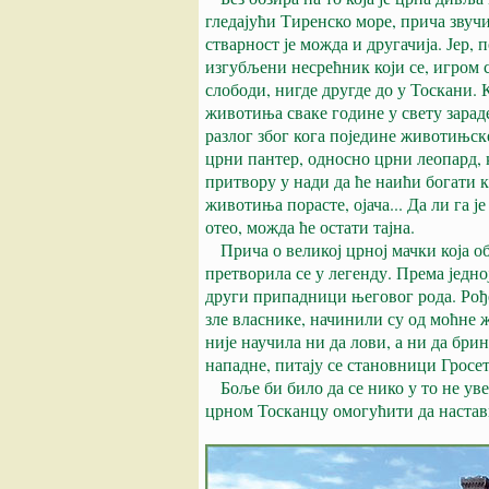
гледајући Тиренско море, прича звуч
стварност је можда и другачија. Јер, 
изгубљени несрећник који се, игром 
слободи, нигде другде до у Тоскани
животиња сваке године у свету зараде
разлог због кога поједине животињске 
црни пантер, односно црни леопард,
притвору у нади да ће наићи богати 
животиња порасте, ојача... Да ли га 
отео, можда ће остати тајна.
Прича о великој црној мачки која об
претворила се у легенду. Према једно
други припадници његовог рода. Рођ
зле власнике, начинили су од моћне
није научила ни да лови, а ни да брин
нападне, питају се становници Гросет
Боље би било да се нико у то не уве
црном Тосканцу омогућити да настав