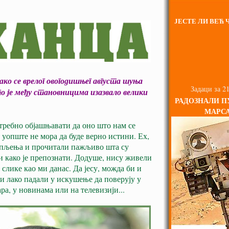
ЈЕСТЕ ЛИ ВЕЋ Ч
ако се врелог овогодишњег августа шуња
Задаци за 21
о је међу становницима изазвало велики
РАДОЗНАЛИ П
МАРС
отребно објашњавати да оно што нам се
 уопште не мора да буде верно истини. Ех,
рпљења и прочитали пажљиво шта су
 како је препознати. Додуше, нису живели
слике као ми данас. Да јесу, можда би и
би лако падали у искушење да поверују у
ра, у новинама или на телевизији...