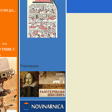
УЛИ ДА...
. век
УТНИК С
А
Учитавање