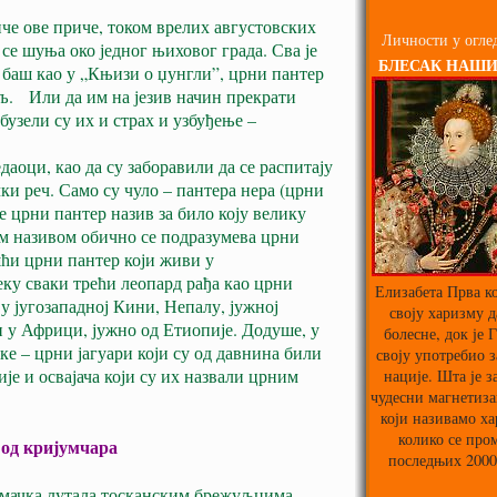
че ове приче, током врелих августовских
Личности у оглед
 се шуња око једног њиховог града. Сва је
БЛЕСАК НАШ
 баш као у „Књизи о џунгли”, црни пантер
љ. Или да им на језив начин прекрати
бузели су их и страх и узбуђење –
оци, као да су заборавили да се распитају
чки реч. Само су чуло – пантера нера (црни
је црни пантер назив за било коју велику
м називом обично се подразумева црни
ешћи црни пантер који живи у
ку сваки трећи леопард рађа као црни
Елизабета Прва ко
у југозападној Кини, Непалу, јужној
своју харизму д
и у Африци, јужно од Етиопије. Додуше, у
болесне, док је 
е – црни јагуари који су од давнина били
своју употребио з
је и освајача који су их назвали црним
нације. Шта је з
чудесни магнетиза
који називамо х
колико се про
 од кријумчара
последњих 2000
а мачка лутала тосканским брежуљцима