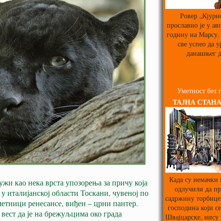
Ровер „Кјури
прославио је у ав
годину на Марсу. 
све успео да у
данашњег д
Уметност без 
ТАЈНА СТАНА
Када су немачки
уж
и као нека врста упозорења за причу која
одлучили да пр
а у италијанској области Тоскани, чувеној по
садржину торбице
етници ренесансе, виђен – црни пантер.
господина који се
 вест да је на брежуљцима око града
Швајцарске, нису