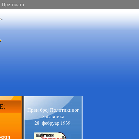
|
Претплата
Први број Политикиног
Забавника
28. фебруар 1939.
АЖЕШ