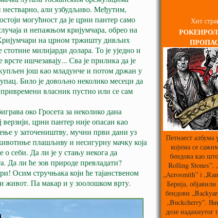
и нестварно, али узбудљиво. Међутим,
постоји могућност да је црни пантер само
Хит стра
случаја и непажњом кријумчара, обрео на
РОКЕНРОЛ
. Кријумчари на црном тржишту дивљих
ПРОПА
 стотине милијарди долара. То је уједно и
врсте ишчезавају... Сва је прилика да је
 купљен још као младунче и потом држан у
купац. Било је довољно неколико месеци да
је привремени власник пустио или се сам
играва око Гросета за неколико дана
ј верзији, црни пантер није опасан као
ење у заточеништву, мучни први дани уз
Петнаест албума 
 животиње плашљиву и несигурну мачку која
којима се сажим
е о себи. Да ли је у стању некога да
бендова као што
а. Да ли ће зов природе превладати?
Rolling Stones”,
ри! Осим стручњака који ће тајанственом
„Aerosmith” i „Ra
и живот. Па макар и у зоолошком врту.
Берија, објавили 
бендови „Backyard
„Buckcherry”. Њи
дозе надахнутог