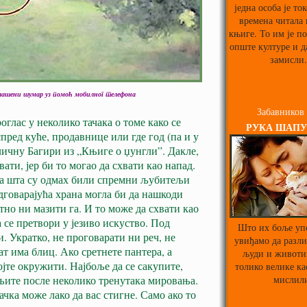
једна особа је то
времена читала
књиге. То им је п
опште културе и д
замисли.
плашени шумар уз помоћ мобилног телефона
Забавников
глас у неколико тачака о томе како се
РУКА ШАПУ
спред куће, продавнице или где год (па и у
личну Багири из „Књиге о џунгли”. Дакле,
ати, јер би то могао да схвати као напад.
на шта су одмах били спремни љубитељи
дговарајућа храна могла би да нашкоди
но ни мазити га. И то може да схвати као
а се претвори у језиво искуство. Под
Што их боље уп
. Укратко, не проговарати ни реч, не
увиђамо да разл
ат има блиц. Ако сретнете пантера, а
људи и животи
ојте окружити. Најбоље да се сакупите,
толико велике ка
мислил
даљите после неколико тренутака мировања.
ачка може лако да вас стигне. Само ако то