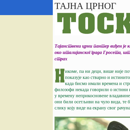
ТАЈНА ЦРНОГ
Тајанствени црни пантер виђен је к
око италијанског града Гросета, шт
страх
икоме, па ни деци, више није п
показује као стварно и истинито
када бисмо имали времена и ст
филозофи некада говорили о истини и
у времену неприкосновене владавине 
они били осетљиви на чуло вида, те 
слику коју виде на екрану свог рачуна