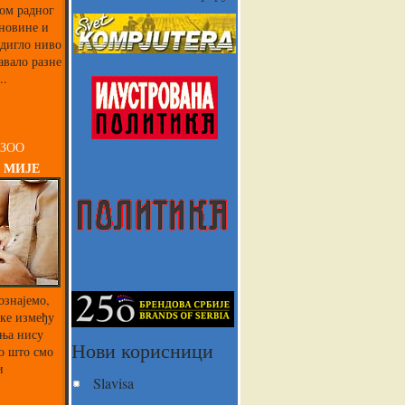
ком радног
 новине и
одигло ниво
авало разне
..
 ЗОО
 МИЈЕ
ознајемо,
ике између
ња нису
Нови корисници
о што смо
и
Slavisa