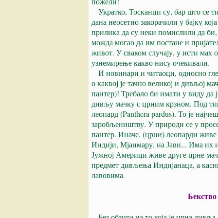
пожели!
Укратко, Тосканци су, бар што се ти
дана неосетно закорачили у бајку која
прилика да су неки помислили да би,
можда могао да им постане и пријате
живот. У сваком случају, у исти мах о
узнемирење какво нису очекивали.
И новинари и читаоци, односно гледа
о каквој је тачно великој и дивљој ма
пантер)! Требало би имати у виду да 
дивљу мачку с црним крзном. Под ти
леопард (Panthera pardus). То је најч
заробљеништву. У природи се у просе
пантер. Иначе, (црни) леопарди живе 
Индији, Мјанмару, на Јави... Има их 
Јужној Америци живе друге црне мачк
предмет дивљења Индијанаца, а касни
лавовима.
Бекство
Без обзира на то која је црна дивљ