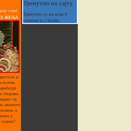
Тренутно на сајту
алу славе
Тренутно су на вези
0
ИХ ЖЕЉА
чланова
и
3 госта
.
ристила је
а излечи
Гарибалди
а стварање
аправо тај
м, квалитет
аризмом, и
менио у
 година?