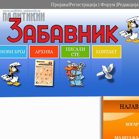
Пријава/Регистрација
|
Форум
|
Редакција
ХОГАР
МА ШТА К