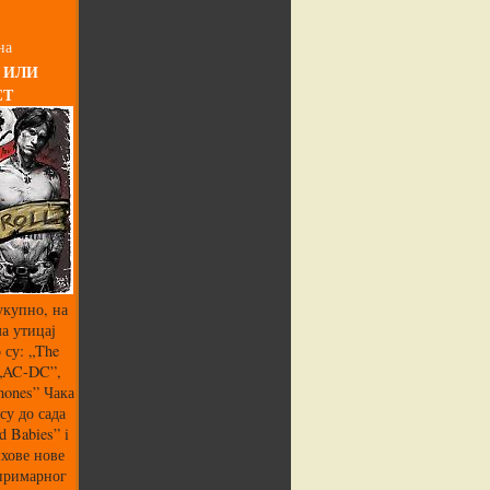
на
 ИЛИ
СТ
укупно, на
а утицај
 су: „The
 „AC-DC”,
mones” Чака
су до сада
 Babies” i
хове нове
 примарног