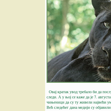
Овај кратак увод требало би да пос
л
следи. А у њој се каже да је 7. август
чињеници да су ту живели највећи ум
Већ следећег дана медији су објавили