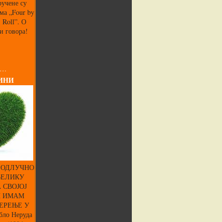
ручене су
ма „Four by
’ Roll”. О
и говора!
 …
ИНИ
 ОДЛУЧНО
ВЕЛИКУ
 СВОЈОЈ
И ИМАМ
ЕРЕЊЕ У
ло Неруда