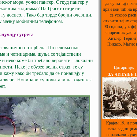
нског мора, уочен пантер. Откуд пантер у
да су на тај нач
ековним зидинама? Па Гросето није ни
први кончић на вр
ту доспео... Тако бар тврде бројни очевици.
се ускоро расп
открити тајну ста
ну мачку мобилним телефоном.
90 година, у којој
споредних улога
случају сусрета
Хитлер, Геринг,
Пикасо, Матис 
 и званично потврђена. По селима око
ма и четинарима, шуња се тајанствени
е и неко коме би требало веровати – локални
ности. Неке је обузео велик страх, те су
Цигарџије, ч
и кажу како би требало да се понашају у
ЗА ЧИТАЊЕ 
ом звери. Новинари су похитали на задатак, а
ет.
Крајем 19. и поч
века радницима
справљали чуве