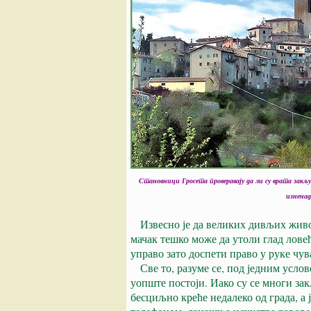
Становници Гросета проверавају да ли су врата закљу
изненад
Извесно је да великих дивљих живот
мачак тешко може да утоли глад лове
управо зато доспети право у руке чу
Све то, разуме се, под једним услов
уопште постоји. Иако су се многи за
бесциљно креће недалеко од града, а