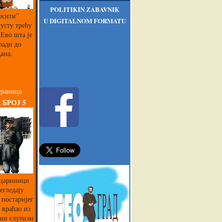
POLITIKIN ZABAVNIK
осити”
U DIGITALNOM FORMATU
густу трећу
Ево шта је
ради до
ана.
граница
 БРОЈ 5
 цариници
егледају
 постаријег
 враћао из
 ни слутили