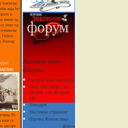
ин повукли
ећи која ће
арати и
ру више од
 су неке од
 тумачили
 Гебелс,
и Реноар
Активне теме
ујте!
форума
НАГЛАС
Beograd koga više nema
Stare slike Srbije i šire
okoline, a da Beograd
nije
Неиздрж
Насловне странице
етком 20.
Научна Фантастика
 који су
не цигаре
форум