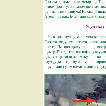
Гросета, дванаест километара од Тире
лепом Гросету, опасаном шеснаестов
џунгла, а ни прашума! Некако је ипак 
А један од њих је снимио велику цр
Упутства у 
У сваком случају, 8. августа вест је
Гросета, међу чемпресима, виногради
пантер. Његово присуство пријавио ј
шумар. Вест је снажно одјекнула у јав
одмах затражили да им људи из власт
случају да се сретну очи у очи с црн
стручњаци су им одмах изашли у суср