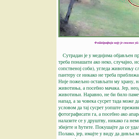
Фотографија коју је снимио у
Сутрадан је у медијима објављен про
треба понашати ако неко, случајно, и
сопственој соби), угледа животињу с
пантеру се никако не треба приближав
Није пожељно остављати му храну, 
животиња, а посебно мачака. Јер, нео
животињи. Наравно, не би било памет
напад, а за човека сусрет тада може д
условом да тај сусрет уопште преживи
фотографисати га, а посебно ако апар
налазите се у друштву, никако га нем
збијете и ћутите. Покушајте да се у
Полако, јер, имајте у виду да дивља м