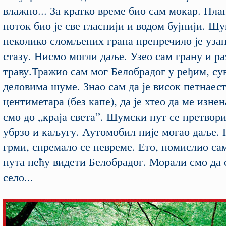
влажно... За кратко време био сам мокар. Пл
поток био је све гласнији и водом бујнији. Шу
неколико сломљених грана препречило је уза
стазу. Нисмо могли даље. Узео сам грану и ра
траву.Тражио сам мог Белобрадог у ређим, су
деловима шуме. Знао сам да је висок петнаес
центиметара (без капе), да је хтео да ме изне
смо до „краја света”. Шумски пут се претворио
убрзо и каљугу. Аутомобил није могао даље. 
грми, спремало се невреме. Ето, помислио сам
пута нећу видети Белобрадог. Морали смо да 
село...