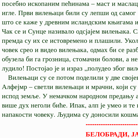
посебно ископаним пећинама – маст и маслац
игле. Први вилењаци били су лепши од самог 
што се каже у древним исландским књигама из
Чак се и Сунце називало одсјајем вилењака. 
премда су их се истовремено и плашили. Уко
човек срео и видео вилењака, одмах би се раз
обузела би га грозница, стомачни болови, а не
лудило! Постојао је и израз „полудео због ви
Вилењаци су се потом поделили у две својев
Алфејмр – светли вилењаци и мрачни, који су
испод земље. У немачком народном предању а
више дух неголи биће. Ипак, алп је умео и те 
напакости човеку. Људима су доносили кошма
----------------------------
БЕЛОБРАДИ, ЈАВИ 