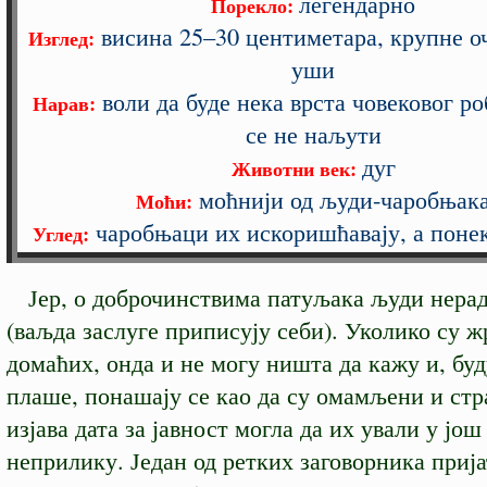
легендарно
Порекло:
висина 25–30 центиметара, крупне о
Изглед:
уши
воли да буде нека врста човековог ро
Нарав:
се не наљути
дуг
Животни век:
моћнији од људи-чаробњак
Моћи:
чаробњаци их искоришћавају, а поне
Углед:
Јер, о доброчинствима патуљака људи нерад
(ваљда заслуге приписују себи). Уколико су ж
домаћих, онда и не могу ништа да кажу и, буд
плаше, понашају се као да су омамљени и стр
изјава дата за јавност могла да их ували у још
неприлику. Један од ретких заговорника приј