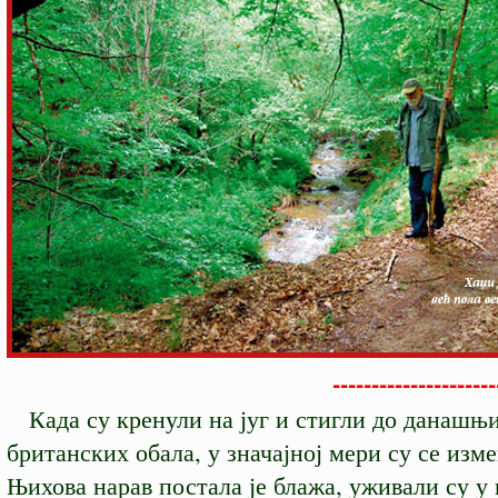
-------------------------
Када су кренули на југ и стигли до данашњ
британских обала, у значајној мери су се изм
Њихова нарав постала је блажа, уживали су у