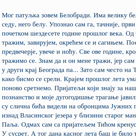
Мог патуљка зовем Белобради. Има велику бе
седу, него белу. Упознао сам га, тачније, прв
почетком шездесете године прошлог века. Од 
тражим, завирујем, окрећем се и сагињем. По
предвечерје, увече и ноћу. Све ове године, кро
тражимо се. Знам да и он мене тражи, јер сам
у други крај Београда па... Зато сам често на 
како бисмо се срели. Крајем прошлог лета ума
поново сретнемо. Пријатељи који знају за наш
познанство и моје дугогодишње трагање јавил
су слична бића видели на обронцима Јужних 
изнад Власинског језера у близини старог ма
Паља. Одмах сам са пријатељем Тићом кренуо
У сусрет. А тог дана касног лета баш је било