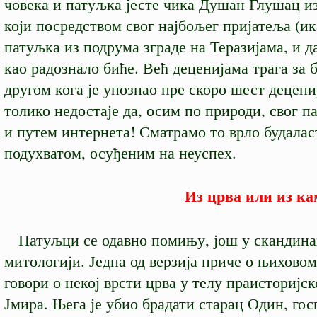
човека и патуљка јесте чика Душан Глушац и
који посредством свог најбољег пријатеља (ик
патуљка из подрума зграде на Теразијама, и д
као радознало биће. Већ деценијама трага за 
другом кога је упознао пре скоро шест децени
толико недостаје да, осим по природи, свог 
и путем интернета! Сматрамо то врло будала
подухватом, осуђеним на неуспех.
Из црва или из ка
Патуљци се одавно помињу, још у скандина
митологији. Једна од верзија приче о њихово
говори о некој врсти црва у телу праисторијск
Јмира. Њега је убио брадати старац Один, гос