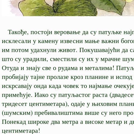
Такође, постоји веровање да су патуљке нај
исклесали у камену извесни мање важни богов
им потом удахнули живот. Покушавајући да с
што су урадили, сместили су их у мрачне шум
Отуда и знају све о рудама и металима! Пату
пробијају тајне пролазе кроз планине и испод
искрсавају онда када човек то најмање очекуј
примећује. Иако су патуљастог раста (двадесе
тридесет центиметара), одаје у њиховим пла
(шумским) пребивалиштима више су него про
Понекад широке два метра а високе метар и д
центиметара!