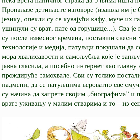
Проналазе детињасте изговоре (изашла им је 
језику, опекли су се кувајући кафу, муче их г
ушинули су врат, пате од горушице...). Сва је
су после извесног времена, поставши свесни
технологије и медија, патуљци покушали да с
мора хвалисавости и самољубља које је запљу
јавна гласила, а посебно интернет као главну 
прождируће самохвале. Сви су толико постали
надмени, да се патуљцима вероватно све сму
су начина да запрете својим „биографима” и 
врате уживању у малим стварима и то – из сен