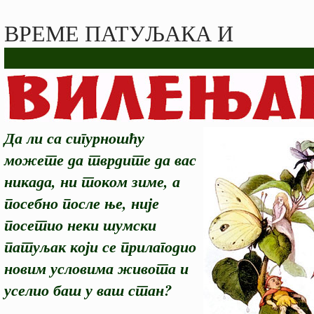
ВРЕМЕ ПАТУЉАКА И
Да ли са сигурношћу
можете да тврдите да вас
никада, ни током зиме, а
посебно после ње, није
посетио неки шумски
патуљак који се прилагодио
новим условима живота и
уселио баш у ваш стан?