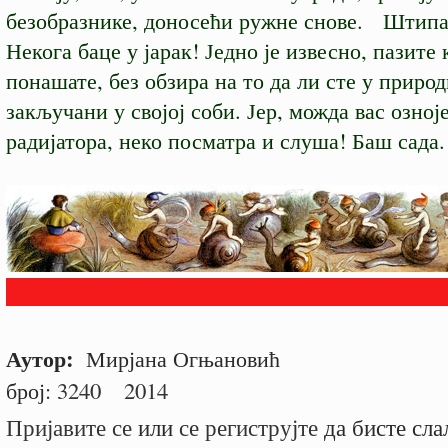
безобразнике, доносећи ружне снове. Штипај
Некога баце у јарак! Једно је извесно, пазите 
понашате, без обзира на то да ли сте у приро
закључани у својој соби. Јер, можда вас озноје
радијатора, неко посматра и слуша! Баш сада.
Аутор:
Мирјана Огњановић
број:
3240
2014
Пријавите се
или
се региструјте
да бисте сла