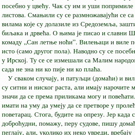
посебно у цвећу. Чак су им и уши попримиле
листова. Смањили су се размножавајући се с
вилама које су долазиле из Средоземља, заш
биљака и дрвећа. О њима је писао и славни 
комаду „Сан летње ноћи”. Вилењаци и виле п
исто (само другог пола). Наводно су се посеб
у Ирској. Ту се се измешали са Малим народом
сада не зна ни ко пије ни ко плаћа.
У сваком случају, и патуљци (домаћи) и ви
су ситни и ниског раста, али имају нарочите 
значи да се према приликама могу и повећати
имати на уму да умеју да се претворе у проле
поветарац. Стога, будите на опрезу. Јер када 
доброћудни, помажу, перу судове, пишу домаћ
пеглају, али, уколико их неко увреди, вребају