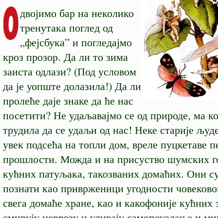
двојимо бар на неколико
тренутака поглед од
„фејсбука” и погледајмо
кроз прозор. Да ли то зима
заиста одлази? (Под условом
да је уопште долазила!) Да ли
пролеће даје знаке да ће нас
посетити? Не удаљавајмо се од природе, ма ко
трудила да се удаљи од нас! Неке старије људ
увек подсећа на топли дом, вреле пуцкетаве п
прошлости. Можда и на присуство шумских го
кућних патуљака, такозваних домаћих. Они су
познати као приврженици угодности човеково
свега домаће хране, као и какофоније кућних 
смирују нервозу и уливају самопоуздање и ми