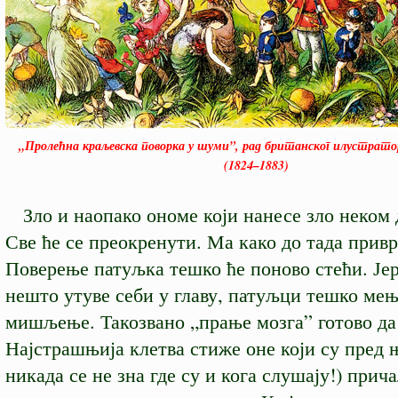
„Пролећна краљевска поворка у шуми”, рад британског илустрато
(1824–1883)
Зло и наопако ономе који нанесе зло неком
Све ће се преокренути. Ма како до тада прив
Поверење патуљка тешко ће поново стећи. Јер
нешто утуве себи у главу, патуљци тешко мењ
мишљење. Такозвано „прање мозга” готово да 
Најстрашњија клетва стиже оне који су пред 
никада се не зна где су и кога слушају!) прич