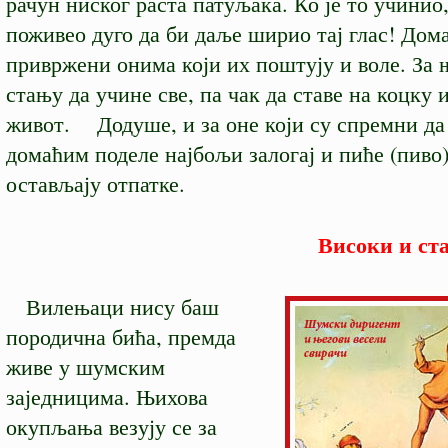
рачун ниског раста патуљака. Ко је то учинио,
поживео дуго да би даље ширио тај глас! Дом
привржени онима који их поштују и воле. За 
стању да учине све, па чак да ставе на коцку 
живот. Додуше, и за оне који су спремни да 
домаћим поделе најбољи залогај и пиће (пиво)
остављају отпатке.
Високи и ст
Вилењаци нису баш
породична бића, премда
живе у шумским
заједницима. Њихова
окупљања везују се за