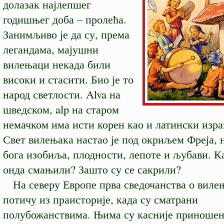
долазак најлепшег
годишњег доба – пролећа.
Занимљиво је да су, према
легандама, мајушни
вилењаци некада били
високи и стасити. Био је то
народ светлости. Alva на
шведском, alp на старом
немачком има исти корен као и латински израз
Свет вилењака настао је под окриљем Фреја, 
бога изобиља, плодности, лепоте и љубави. Ка
онда смањили? Зашто су се сакрили?
На северу Европе прва сведочанства о виле
потичу из праисторије, када су сматрани
полубожанствима. Њима су касније приношен