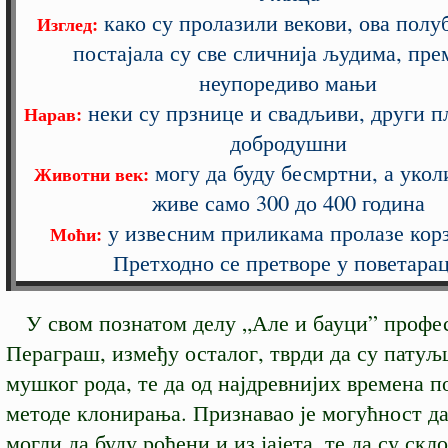
како су пролазили векови, ова полу
Изглед:
постајала су све сличнија људима, пре
неупоредиво мањи
неки су прзнице и свадљиви, други п
Нарав:
добродушни
могу да буду бесмртни, а укол
Животни век:
живе само 300 до 400 година
у извесним приликама пролазе корз
Моћи:
Претходно се претворе у поветара
У свом познатом делу „Але и бауци” профе
Пераграш, између осталог, тврди да су патуљ
мушког рода, те да од најдревнијих времена п
методе клонирања. Признавао је могућност д
могли да буду рођени и из јајета, те да су скл