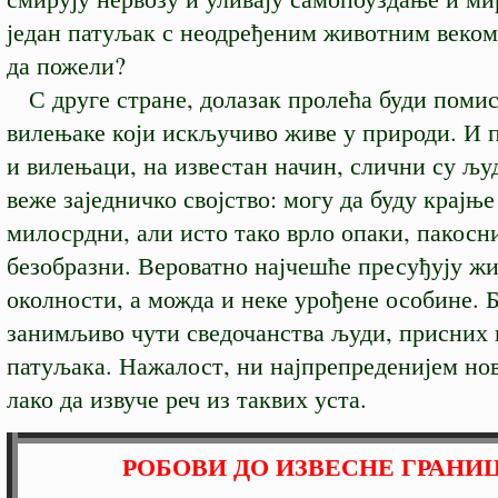
један патуљак с неодређеним животним веко
да пожели?
С друге стране, долазак пролећа буди помис
вилењаке који искључиво живе у природи. И 
и вилењаци, на известан начин, слични су љу
веже заједничко својство: могу да буду крајње
милосрдни, али исто тако врло опаки, пакосн
безобразни. Вероватно најчешће пресуђују ж
околности, а можда и неке урођене особине. 
занимљиво чути сведочанства људи, присних 
патуљака. Нажалост, ни најпрепреденијем но
лако да извуче реч из таквих уста.
РОБОВИ ДО ИЗВЕСНЕ ГРАНИ