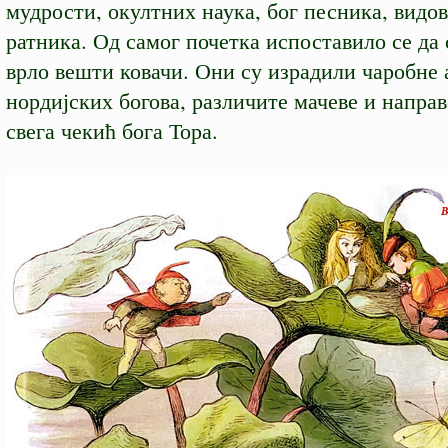
мудрости, окултних наука, бог песника, видо
ратника. Од самог почетка испоставило се да
врло вешти ковачи. Они су израдили чаробне 
нордијских богова, различите мачеве и направ
свега чекић бога Тора.