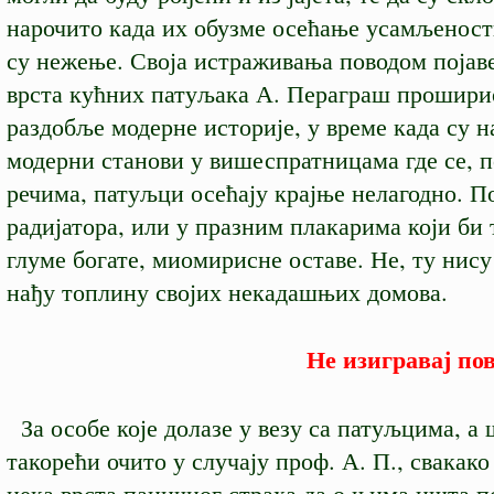
нарочито када их обузме осећање усамљеност
су нежење. Своја истраживања поводом појав
врста кућних патуљака А. Пераграш проширио
раздобље модерне историје, у време када су н
модерни станови у вишеспратницама где се, 
речима, патуљци осећају крајње нелагодно. П
радијатора, или у празним плакарима који би 
глуме богате, миомирисне оставе. Не, ту нису
нађу топлину својих некадашњих домова.
Не изигравај по
За особе које долазе у везу са патуљцима, а 
такорећи очито у случају проф. А. П., свакако
нека врста паничног страха да о њима ишта п