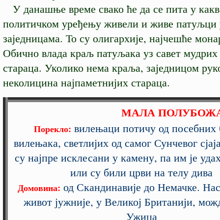
У данашње време свако ће да се пита у какв
политичком уређењу живели и живе патуљци 
заједницама. То су олигархије, најчешће мона
Обично влада краљ патуљака уз савет мудрих
стараца. Уколико нема краља, заједницом рук
неколицина најпаметнијих стараца.
МАЛА ПОЛУБОЖ
вилењаци потичу од посебних 
Порекло:
вилењака, светлијих од самог Сунчевог сјај
су најпре исклесани у камену, па им је уда
или су били црви на телу дива
од Скандинавије до Немачке. Нас
Домовина:
живот јужније, у Великој Британији, можд
Ужица