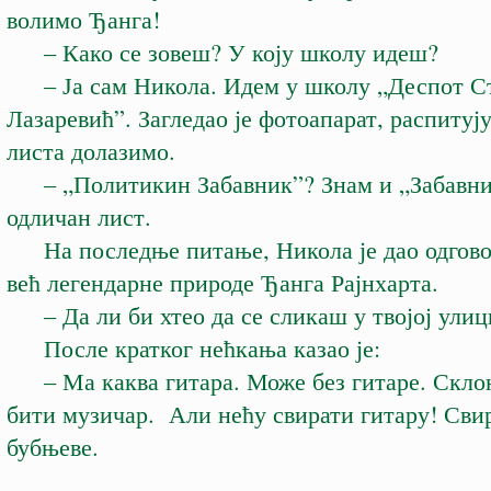
волимо Ђанга!
– Како се зовеш? У коју школу идеш?
– Ја сам Никола. Идем у школу „Деспот С
Лазаревић”. Загледао је фотоапарат, распитују
листа долазимо.
– „Политикин Забавник”? Знам и „Забавник
одличан лист.
На последње питање, Никола је дао одгово
већ легендарне природе Ђанга Рајнхарта.
– Да ли би хтео да се сликаш у твојој улиц
После кратког нећкања казао је:
– Ма каква гитара. Може без гитаре. Склони
бити музичар. Али нећу свирати гитару! Сви
бубњеве.