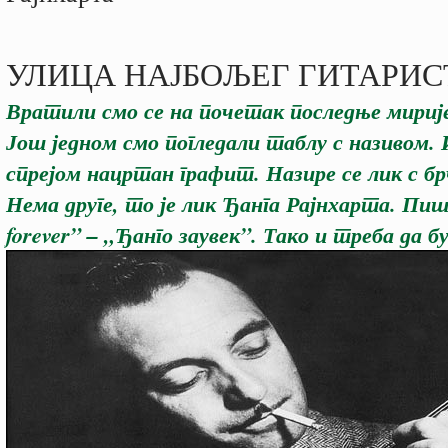
УЛИЦА НАЈБОЉЕГ ГИТАРИС
Вратили смо се на почетак последње мирије
Још једном смо погледали таблу с називом. 
спрејом нацртан графит. Назире се лик с б
Нема друге, то је лик Ђанга Рајнхарта. Пиш
forever” – „Ђанго заувек”. Тако и треба да б