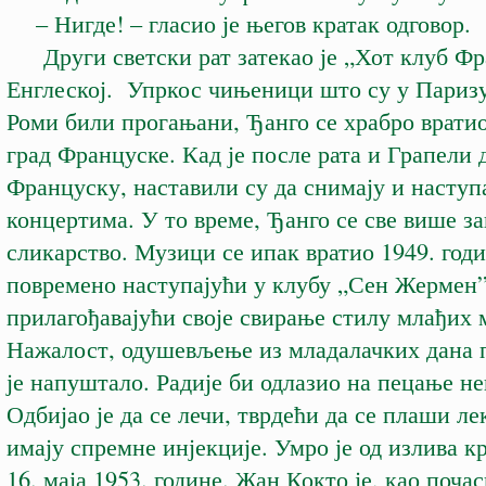
– Нигде! – гласио је његов кратак одговор.
Други светски рат затекао је „Хот клуб Фр
Енглеској. Упркос чињеници што су у Паризу
Роми били прогањани, Ђанго се храбро вратио
град Француске. Кад је после рата и Грапели 
Француску, наставили су да снимају и наступ
концертима. У то време, Ђанго се све више з
сликарство. Музици се ипак вратио 1949. годи
повремено наступајући у клубу „Сен Жермен”
прилагођавајући своје свирање стилу млађи
Нажалост, одушевљење из младалачких дана 
је напуштало. Радије би одлазио на пецање не
Одбијао је да се лечи, тврдећи да се плаши ле
имају спремне инјекције. Умро је од излива кр
16. маја 1953. године. Жан Кокто је, као поча