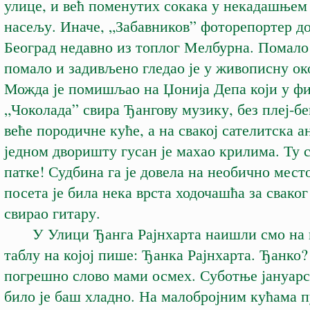
улице, и већ поменутих сокака у некадашње
насељу. Иначе, „Забавников” фоторепортер до
Београд недавно из топлог Мелбурна. Помало 
помало и задивљено гледао је у живописну ок
Можда је помишљао на Џонија Депа који у ф
„Чоколада” свира Ђангову музику, без плеј-б
веће породичне куће, а на свакој сателитска а
једном дворишту гусан је махао крилима. Ту с
патке! Судбина га је довела на необично мест
посета је била нека врста ходочашћа за сваког
свирао гитару.
У Улици Ђанга Рајнхарта наишли смо на 
таблу на којој пише: Ђанка Рајнхарта. Ђанко?
погрешно слово мами осмех. Суботње јануарс
било је баш хладно. На малобројним кућама 