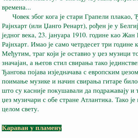
времена...
Човек због кога је стари Грапели плакао, 
Рајнхарт (или Џанго Ренарт), рођен је у Белги
једног века, 23. јануара 1910. године као Жан
Рајнхарт. Имао је само четрдесет три године 
Међутим, траг који је оставио у џез музици т
значајан, а његов стил свирања тако јединстве
Ђангова појава изједначава с европским џезо
поимање музике и начин свирања гитаре било
што су касније покушавали да подражавају и
џез музичари с обе стране Атлантика. Тако је 
целом свету.
Караван у пламену