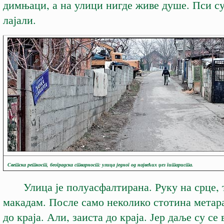
димњаци, а на улици нигде живе душе. Пси с
лајали.
Светска реткост, београдска стварност: улица једног од највећих џез гитариста.
Улица је полуасфалтирана. Руку на срце, т
макадам. После само неколико стотина метар
до краја. Али, заиста до краја. Јер даље су се