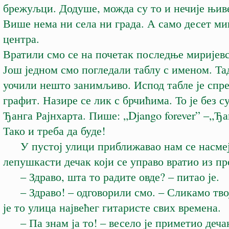
брежуљци. Додуше, можда су то и нечије њиве
Више нема ни села ни града. А само десет ми
центра.
Вратили смо се на почетак последње миријевс
Још једном смо погледали таблу с именом. Та
уочили нешто занимљиво. Испод табле је спр
графит. Назире се лик с брчићима. То је без 
Ђанга Рајнхарта. Пише: „Django forever” –„Ђа
Тако и треба да буде!
У пустој улици приближавао нам се насме
лепушкасти дечак који се управо вратио из пр
– Здраво, шта то радите овде? – питао је.
– Здраво! – одговорили смо. – Сликамо твој
је то улица највећег гитаристе свих времена.
– Па знам ја то! – весело је приметио деча