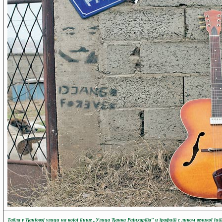
Табла у Ђанговој улици на којој пише „Улица Ђанка Рајнхарта” и графит с ликом великог гит