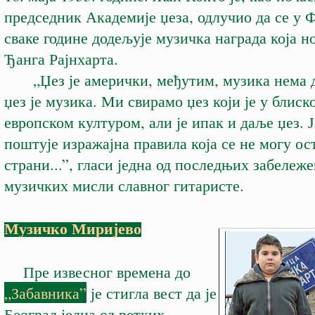
председник Академије џеза, одлучио да се у 
сваке године додељује музичка награда која н
Ђанга Рајнхарта.
„Џез је амерички, међутим, музика нема 
џез је музика. Ми свирамо џез који је у блиско
европском културом, али је ипак и даље џез. Ј
поштује изражајна правила која се не могу ос
страни...”, гласи једна од последњих забележ
музичких мисли славног гитаристе.
Музичко Миријево
Пре извесног времена до
„Забавника”
је стигла вест да је
Београд једна од ретких