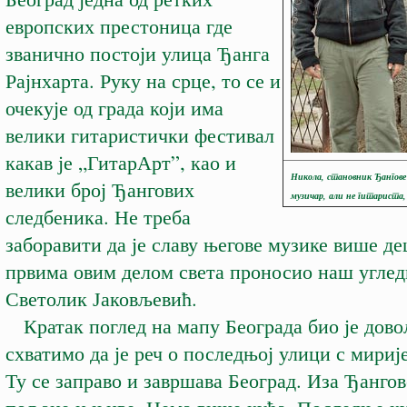
европских престоница где
званично постоји улица Ђанга
Рајнхарта. Руку на срце, то се и
очекује од града који има
велики гитаристички фестивал
какав је „ГитарАрт”, као и
Никола, становник Ђангове 
велики број Ђангових
музичар, али не гитариста,
следбеника. Не треба
заборавити да је славу његове музике више де
првима овим делом света проносио наш углед
Светолик Јаковљевић.
Кратак поглед на мапу Београда био је дово
схватимо да је реч о последњој улици с мириј
Ту се заправо и завршава Београд. Иза Ђангов