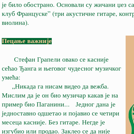
је било обострано. Основали су жичани џез с
клуб Француске” (три акустичне гитаре, конт
виолина).
Пецање важније
Стефан Грапели овако се касније
сећао Ђанга и његовог чудесног музичког
умећа:
„Никада га нисам видео да вежба.
Мислим да је он био музичар какав је на
пример био Паганини... Једног дана је
једноставно одшетао и појавио се четири
месеца касније. Без гитаре. Негде је
изгубио или продао. Заклео се да није