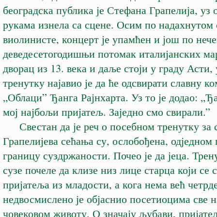
београдска публика је Стефана Грапелија, уз о
рукама изнела са сцене. Осим по надахнутом
виолинисте, концерт је упамћен и још по неч
деведесетогодишњи потомак италијанских ма
дворац из 13. века и даље стоји у граду Асти,
тренутку најавио је да ће одсвирати славну к
„Облаци” Ђанга Рајнхарта. Уз то је додао: „Ђа
мој најбољи пријатељ. Заједно смо свирали.”
Свестан да је реч о посебном тренутку за с
Грапелијева сећања су, ослобођена, одједном
границу суздржаности. Почео је да јеца. Трен
сузе почеле да клизе низ лице старца који се 
пријатеља из младости, а кога нема већ четрд
недвосмислено је објаснио посетиоцима све н
човековом животу. О значају љубави, пријате