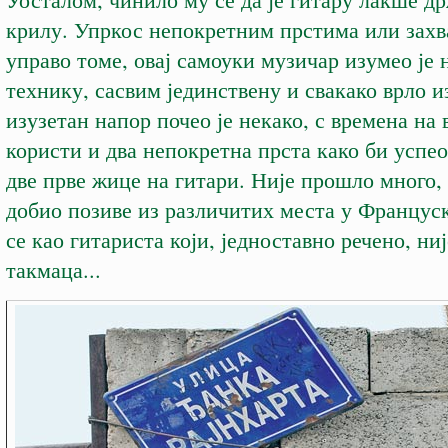
крилу. Упркос непокретним прстима или зах
управо томе, овај самоуки музичар изумео је
технику, сасвим јединствену и свакако врло и
изузетан напор почео је некако, с времена на 
користи и два непокретна прста како би успе
две прве жице на гитари. Није прошло много, 
добио позиве из различитих места у Француск
се као гитариста који, једноставно речено, ни
такмаца...