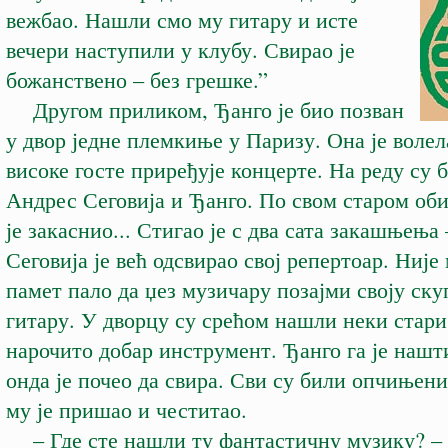
вежбао. Нашли смо му гитару и исте
вечери наступили у клубу. Свирао је
божанствено – без грешке.”
Другом приликом, Ђанго је био позван
у двор једне племкиње у Паризу. Она је волела
високе госте приређује концерте. На реду су 
Андрес Сеговија и Ђанго. По свом старом оби
је закаснио... Стигао је с два сата закашњења 
Сеговија је већ одсвирао свој репертоар. Није
памет пало да џез музичару позајми своју ск
гитару. У дворцу су срећом нашли неки стари
нарочито добар инструмент. Ђанго га је нашт
онда је почео да свира. Сви су били опчињени
му је пришао и честитао.
– Где сте нашли ту фантастичну музику? – у