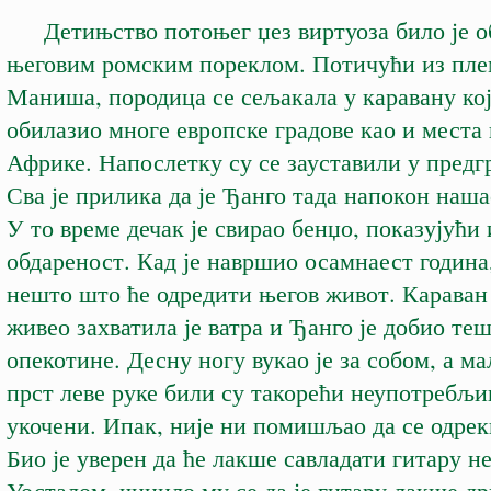
Детињство потоњег џез виртуоза било је 
његовим ромским пореклом. Потичући из пле
Маниша, породица се сељакала у каравану кој
обилазио многе европске градове као и места 
Африке. Напослетку су се зауставили у предг
Сва је прилика да је Ђанго тада напокон наш
У то време дечак је свирао бенџо, показујући
обдареност. Кад је навршио осамнаест година
нешто што ће одредити његов живот. Караван 
живео захватила је ватра и Ђанго је добио те
опекотине. Десну ногу вукао је за собом, а м
прст леве руке били су такорећи неупотребљи
укочени. Ипак, није ни помишљао да се одрек
Био је уверен да ће лакше савладати гитару 
Уосталом, чинило му се да је гитару лакше д