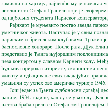
замисли на хартију, најчешће му је помагао у
виолиниста Стефан Грапели који је својеврем
од најбољих студената Париског конзерватори
Рајнхарт је муњевито постао звезда парис
уметничког живота. Наступао је у свим позна
париским и бриселским клубовима. Тражио је
баснословне хонораре. После рата, Дјук Елин
представио је Ђанга њујоршким поклоницима
џеза концертом у славном Карнеги холу. Међ
ћудљива природа гитаристе, склоност ка нес
животу и одбацивање свих владајућих правил
умањили су успех ове америчке турнеје 1946. 
Још један за Ђанга судбоносни догађај дес
раније, 1934. године, кад су се у хотелу „Кле
његова браћа срели са Стефаном Грапелијем.