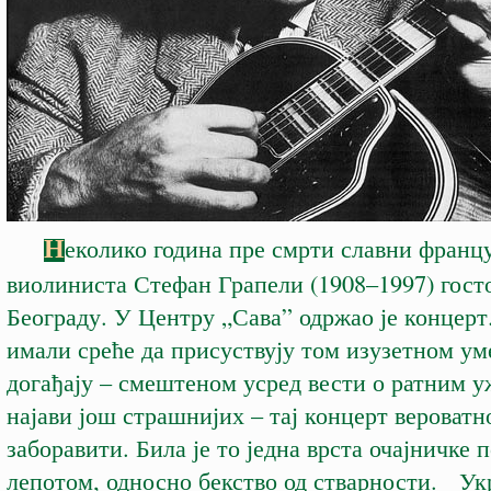
Н
еколико година пре смрти славни франц
виолиниста Стефан Грапели (1908–1997) госто
Београду. У Центру „Сава” одржао је концерт
имали среће да присуствују том изузетном у
догађају – смештеном усред вести о ратним 
најави још страшнијих – тај концерт вероватн
заборавити. Била је то једна врста очајничке 
лепотом, односно бекство од стварности. Ук