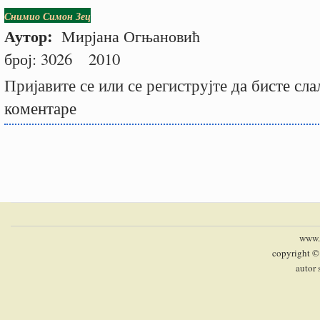
Снимио Симон Зец
Аутор:
Мирјана Огњановић
број:
3026
2010
Пријавите се
или
се региструјте
да бисте сла
коментаре
www.p
copyright ©
autor 