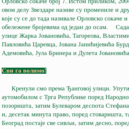
Орловско сокаче број 7. Истом приликом, 2004
овом делу Звездаре називе су промениле и др
које су се до тада називале Орловско сокаче и
обележене бројевима од један до осам. Сада 
улице Жарка Јовановића, Тагореова, Властим
Павловића Царевца, Јована Јанићијевића Бур
Адемовића, Јула Бринера и Дулета Јовановића
Сви га волимо!
Кренули смо према Ђанговој улици. Упути
аутомобилом с Трга Републике поред Народно
позоришта, затим Булеваром деспота Стефана
и, десетак минута право, поред стоваришта, т
Београд постаје све сивљи, затим десно, пор