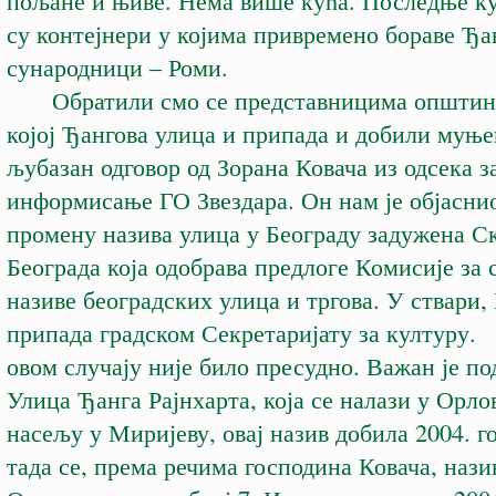
пољане и њиве. Нема више кућа. Последње ку
су контејнери у којима привремено бораве Ђа
сународници – Роми.
Обратили смо се представницима општине
којој Ђангова улица и припада и добили муње
љубазан одговор од Зорана Ковача из одсека з
информисање ГО Звездара. Он нам је објаснио 
промену назива улица у Београду задужена 
Београда која одобрава предлоге Комисије за
називе београдских улица и тргова. У ствари,
припада градском Секретаријату за културу.
овом случају није било пресудно. Важан је под
Улица Ђанга Рајнхарта, која се налази у Орло
насељу у Миријеву, овај назив добила 2004. г
тада се, према речима господина Ковача, нази