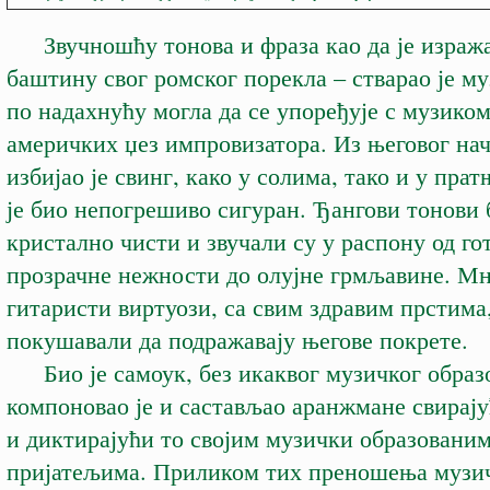
Звучношћу тонова и фраза као да је израж
баштину свог ромског порекла – стварао је муз
по надахнућу могла да се упоређује с музиком
америчких џез импровизатора. Из његовог на
избијао је свинг, како у солима, тако и у пра
је био непогрешиво сигуран. Ђангови тонови 
кристално чисти и звучали су у распону од го
прозрачне нежности до олујне грмљавине. М
гитаристи виртуози, са свим здравим прстима
покушавали да подражавају његове покрете.
Био је самоук, без икаквог музичког образ
компоновао је и састављао аранжмане свирају
и диктирајући то својим музички образовани
пријатељима. Приликом тих преношења музи