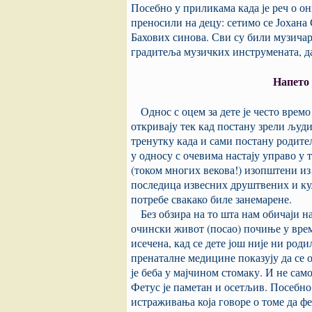
Посебно у приликама када је реч о он
преносили на децу: сетимо се Јохана 
Бахових синова. Сви су били музичари
градитеља музичких инструмената, да
Напето 
Однос с оцем за дете је често времо
откривају тек кад постану зрели људ
тренутку када и сами постану родите
у односу с очевима настају управо у 
(током многих векова!) изопштени из 
последица извесних друштвених и ку
потребе свакако биле занемарене.
Без обзира на то шта нам обичаји н
очински живот (посао) почиње у врем
исечена, кад се дете још није ни роди
пренаталне медицине показују да се 
је беба у мајчином стомаку. И не само 
Фетус је паметан и осетљив. Посебно 
истраживања која говоре о томе да фе