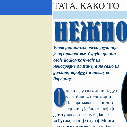
ТАТА, КАКО ТО
Улога данашњих очева другачија
је од накадашње, будући да они
своје потомке чувају из
непосредне близине, а не само из
даљине, зарађујући новац за
породицу
чеви су у сваком погледу и
увек били – неопходни.
Некада, макар званично.
Јер, отац је био тај који је
детету давао презиме. Данас,
међутим, то није случај. Многа
деца носе прзимена мајки, јер је