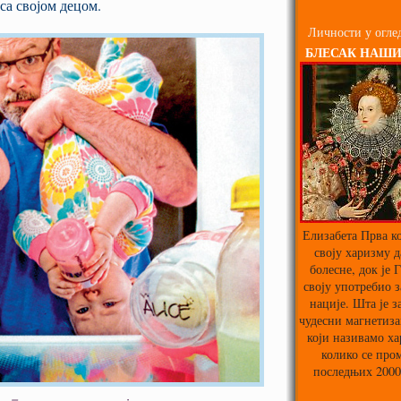
са својом децом.
Личности у оглед
БЛЕСАК НАШ
Елизабета Прва ко
своју харизму д
болесне, док је 
своју употребио з
нације. Шта је з
чудесни магнетиза
који називамо х
колико се про
последњих 2000