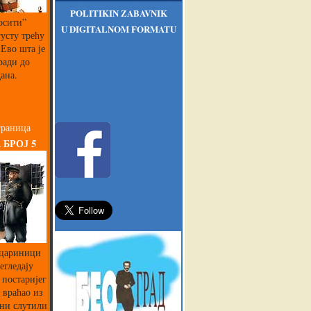
POLITIKIN ZABAVNIK
осити”
U DIGITALNOM FORMATU
густу трећу
Ево шта је
ради до
ана.
граница
 БРОЈ 5
 цариници
егледају
 постаријег
 враћао из
 ни слутили