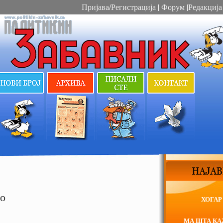
Пријава/Регистрација
|
Форум
|
Редакција
но
ХОГАР
МА ШТА К