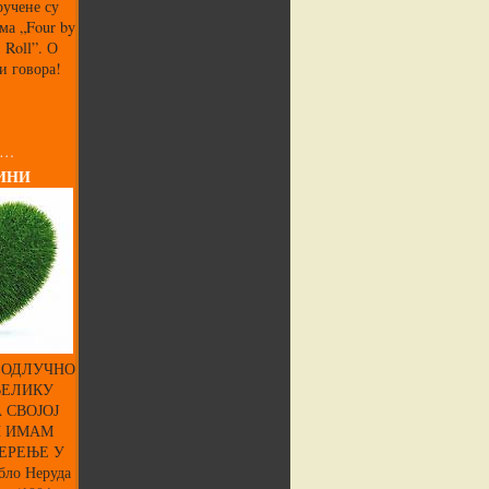
ручене су
ма „Four by
’ Roll”. О
и говора!
 …
ИНИ
 ОДЛУЧНО
ВЕЛИКУ
 СВОЈОЈ
И ИМАМ
ЕРЕЊЕ У
ло Неруда