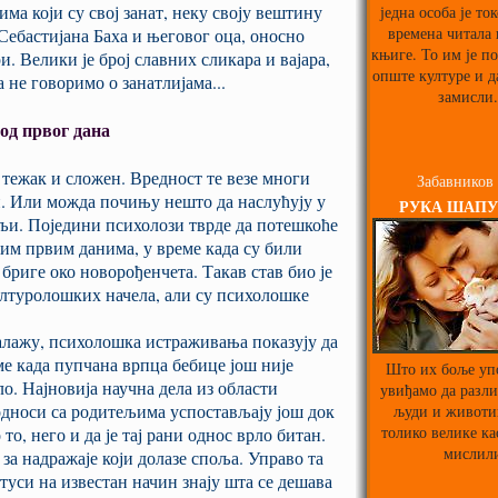
има који су свој занат, неку своју вештину
једна особа је то
времена читала
Себастијана Баха и његовог оца, оносно
књиге. То им је п
. Велики је број славних сликара и вајара,
опште културе и д
 не говоримо о занатлијама...
замисли.
од првог дана
 тежак и сложен. Вредност те везе многи
Забавников
и. Или можда почињу нешто да наслућују у
РУКА ШАПУ
љи. Поједини психолози тврде да потешкоће
тим првим данима, у време када су били
бриге око новорођенчета. Такав став био је
лтуролошких начела, али су психолошке
алажу, психолошка истраживања показују да
е када пупчана врпца бебице још није
Што их боље уп
ло. Најновија научна дела из области
увиђамо да разл
односи са родитељима успостављају још док
људи и животи
толико велике ка
то, него и да је тај рани однос врло битан.
мислил
за надражаје који долазе споља. Управо та
туси на известан начин знају шта се дешава