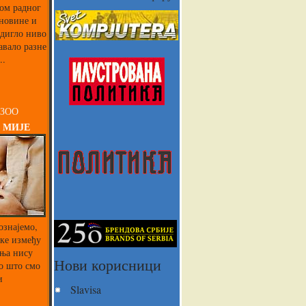
ком радног
 новине и
одигло ниво
авало разне
..
 ЗОО
 МИЈЕ
ознајемо,
ике између
ња нису
Нови корисници
о што смо
и
Slavisa