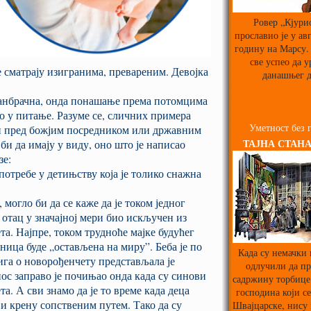
Ровер „Кјури
прославио је у ав
годину на Марсу. 
све успео да у
е сматрају изигранима, превареним. Девојка
данашњег д
 ванбрачна, онда понашање према потомцима
о у питање. Разуме се, сличних примера
Уметност без 
и и пред божјим посредником или државним
ТАЈНА СТАНА
би да имају у виду, оно што је написао
зе:
отребе у детињству која је толико снажна
 могло би да се каже да је током једног
отац у значајној мери био искључен из
та. Најпре, током трудноће мајке будућег
ница буде „остављена на миру”. Беба је по
Када су немачки
ига о новорођенчету представљала је
одлучили да пр
с заправо је почињао онда када су синови
садржину торбице
а. А сви знамо да је то време када деца
господина који се
 и крену сопственим путем. Тако да су
Швајцарске, нису