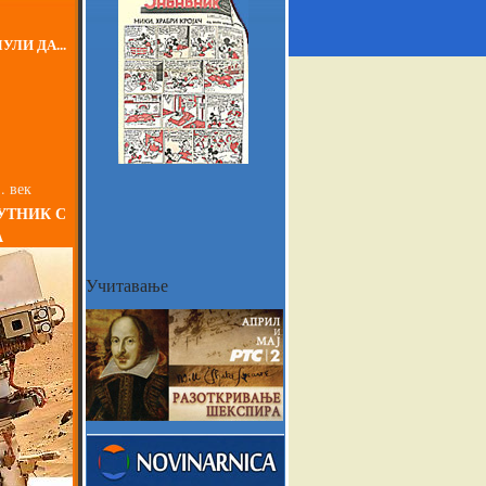
УЛИ ДА...
. век
УТНИК С
А
Учитавање