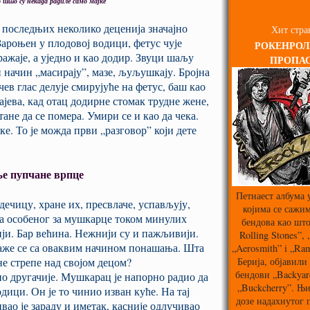
о што су некада радиле само мајке
 последњих неколико деценија значајно
Хит стра
ароњен у плодовој водици, фетус чује
РОКЕНРОЛ
ражаје, а уједно и као додир. Звуци шаљу
ПРОПА
н начин „масирају”, мазе, љуљушкају. Бројна
ев глас делује смирујуће на фетус, баш као
чајева, кад отац додирне стомак трудне жене,
тане да се помера. Умири се и као да чека.
ке. То је можда први „разговор” који дете
е пупчане врпце
Петнаест албума 
ечицу, хране их, пресвлаче, успављују,
којима се сажим
ида особеног за мушкарце током минулих
бендова као што
ији. Бар већина. Нежнији су и пажљивији.
Rolling Stones”,
лаже се са оваквим начином понашања. Шта
„Aerosmith” i „Ra
Берија, објавили 
не стрепе над својом децом?
бендови „Backyard
но другачије. Мушкарац је напорно радио да
„Buckcherry”. Њи
дици. Он је то чинио изван куће. На тај
дозе надахнутог
вао је зараду и иметак, касније одлучивао