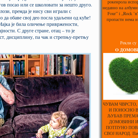
рокенрола испо
гов посао или се школовати за нешто друго.
недавно на албуми
лози, премда је нису сви играли с
Four” i „Rock ’n
 да обаве свој део посла удаљени од куће!
пропасти нема н
Мајка је била оличење привржености,
ности. С друге стране, отац – то је
ост, дисциплину, па чак и стрепњу-претњу
Рекли су
O ДОМОВ
ЧУВАМ ЧВРСТО,
И ПОНОСНО 
ЉУБАВ ПРЕМА
ДОМОВИНИ 
ПОТПУНО ПОВ
СВОЈ НАРОД. Паб