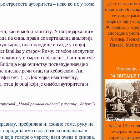
да су на тај нач
е строгости ауторитета – неко ко их у томе
први кончић на вр
се ускоро расп
открити тајну ста
90 година, у којој
ега, као и моћ и заштиту. У патријархалним
споредних улога
оца на сина, прави се вертикална аналогија
Хитлер, Геринг,
мушкарца, оца породице и газде у својој
Пикасо, Матис 
er familias у старом Риму, симбол апслутног
е о животу и смрти своје деце. „Син поштује
 Библија која очинству посвећује значајно
Цигарџије, ч
че писање речи отац на хебрејском, Ав,
ЗА ЧИТАЊЕ 
ф и бет. (...) Док мајка има телесну,
отац је онај који је симбол ауторитета и
ика сибола” у издању „Лагуне”)
------------------------------------------------------
правилу, пребрижна и, сходно томе, руку на
Крајем 19. и поч
ка породица има своја начела понашања и
века радницима
 који говоре о чврстој вези очева и синова.
справљали чуве