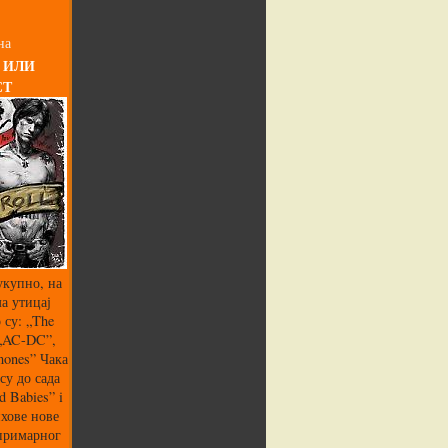
на
 ИЛИ
СТ
укупно, на
а утицај
 су: „The
 „AC-DC”,
mones” Чака
су до сада
 Babies” i
хове нове
 примарног