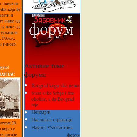
ин повукли
ећи која ће
арати и
ру више од
 су неке од
 тумачили
 Гебелс,
и Реноар
Активне теме
ујте!
форума
НАГЛАС
Beograd koga više nema
Stare slike Srbije i šire
okoline, a da Beograd
nije
Неиздрж
Насловне странице
етком 20.
Научна Фантастика
 који су
не цигаре
форум