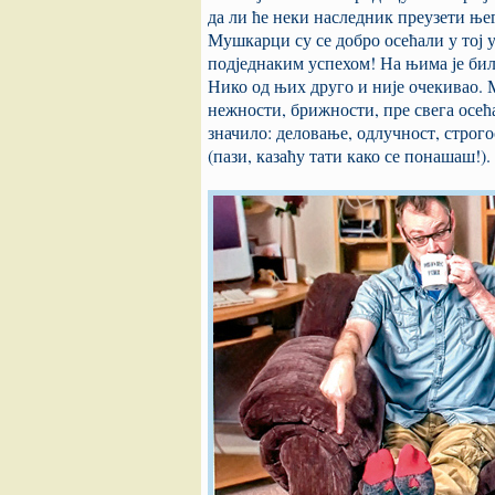
да ли ће неки наследник преузети ње
Мушкарци су се добро осећали у тој у
подједнаким успехом! На њима је било
Нико од њих друго и није очекивао. 
нежности, брижности, пре свега осећај
значило: деловање, одлучност, строг
(пази, казаћу тати како се понашаш!).