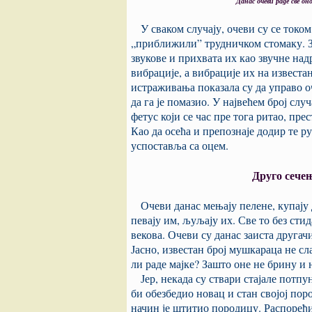
Данас очеви раде све он
У сваком случају, очеви су се током
„приближили” трудничком стомаку. З
звукове и прихвата их као звучне над
вибрације, а вибрације их на известа
истраживања показала су да управо оч
да га је помазио. У највећем број слу
фетус који се час пре тога ритао, прес
Као да осећа и препознаје додир те ру
успоставља са оцем.
Друго сечењ
Очеви данас мењају пелене, купају д
певају им, љуљају их. Све то без ст
векова. Очеви су данас заиста другач
Јасно, известан број мушкараца не с
ли раде мајке? Зашто оне не брину и 
Јер, некада су ствари стајале потпу
би обезбедио новац и стан својој поро
начин је штитио породицу. Распоређи