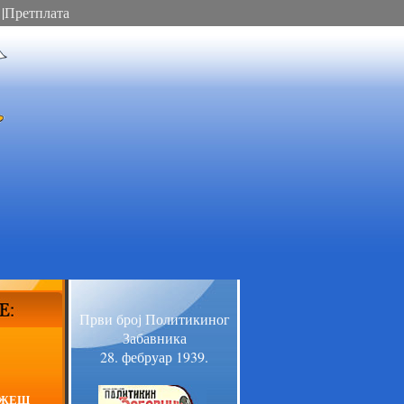
|
Претплата
Први број Политикиног
Забавника
28. фебруар 1939.
АЖЕШ