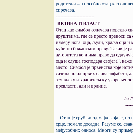
родитељи – а посебно отац као оличењ
спречава.
--------------------------
ВРЛИНА И ВЛАСТ
Отац као симбол означава порекло св
друштвима, где се престо преноси са 
између Бога, оца, људи, краља оца и 
кући по божанском праву. Такав је pat
ауторитета који има право да одлучуј
оца и слуша господара својега”, каже
место. Симбол је првенства које исти
сачињено од првих слова алфабета, але
земаљску и хранитељску укорењеност, 
превласти, али и врлине.
(из Ларусовог „Малог речн
-----
Отац је грубљи од мајке која је, по 
срце, помало досадна. Разуме се, сва
међусобних односа. Многи су примери