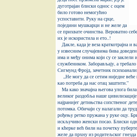
дуготрајан блиски однос с оцем
било готово немогућно
успоставити. Руку на срце,
поједини мушкарци и не желе да
се прихвате очинства. Вероватно себ
их је искористила и ето..!
Дакле, када је веза краткотрајна и
у извесним случајевима бива доведен
има и међу онима који су се заклел
службеником. Заборављају, а требало 
Сигмунд Фројд, зачетник психоанали
„Не могу да се сетим ниједне веће п
као потреба да нас отац заштити.”
Ма како значајна његова улога била,
великог раздобља наше цивилизације 
најранијег детињства с
опственог дете
потомка. Обичаји су налагали да труд
рођењу ретко пружана у руке оцу. Бр
искључиво женски посао. Блиски одно
и кћерке већ били на почетку пубертет
желе да прхну из родитељског гнезда