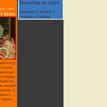
Тренутно на сајту
алу славе
Тренутно су на вези
0
ИХ ЖЕЉА
чланова
и
5 гостију
.
ристила је
а излечи
Гарибалди
а стварање
аправо тај
м, квалитет
аризмом, и
менио у
 година?