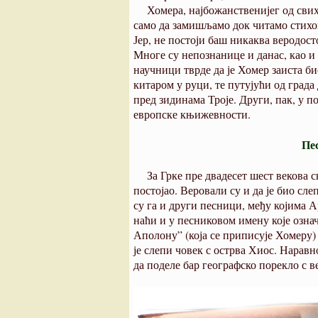
Хомера, најбожанственијег од сви
само да замишљамо док читамо стихов
Јер, не постоји баш никаква веродост
Многе су непознанице и данас, као и
научници тврде да је Хомер заиста би
китаром у руци, те путујући од града 
пред зидинама Троје. Други, пак, у 
европске књижевности.
Пес
За Грке пре двадесет шест векова 
постојао. Веровали су и да је био сл
су га и други песници, међу којима 
наћи и у песниковом имену које озна
Аполону” (која се приписује Хомеру) 
је слепи човек с острва Хиос. Наравн
да поделе бар географско порекло с 