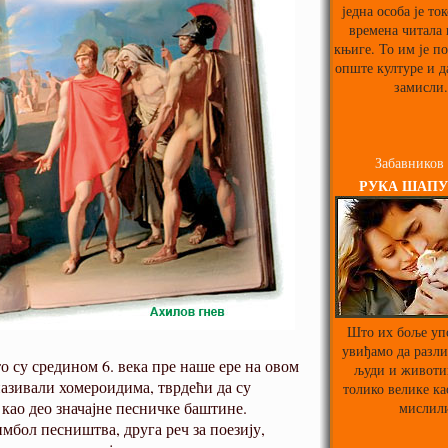
једна особа је то
времена читала
књиге. То им је п
опште културе и д
замисли.
Забавников
РУКА ШАПУ
Што их боље уп
увиђамо да разл
то су средином 6. века пре наше ере на овом
људи и животи
називали хомероидима, тврдећи да су
толико велике ка
као део значајне песничке баштине.
мислил
мбол песништва, друга реч за поезију,