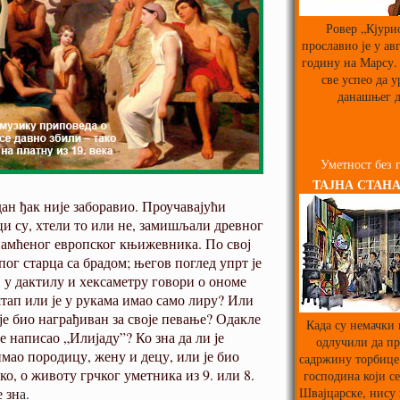
Ровер „Кјури
прославио је у ав
годину на Марсу. 
све успео да у
данашњег д
Уметност без 
ТАЈНА СТАНА
едан ђак није заборавио. Проучавајући
ци су, хтели то или не, замишљали древног
упамћеног европског књижевника. По свој
пог старца са брадом; његов поглед упрт је
 у дактилу и хексаметру говори о ономе
штап или је у рукама имао само лиру? Или
је био награђиван за своје певање? Одакле
Када су немачки
је написао „Илијаду”? Ко зна да ли је
одлучили да пр
 имао породицу, жену и децу, или је био
садржину торбице
о, о животу грчког уметника из 9. или 8.
господина који се
Швајцарске, нису
е зн
а.