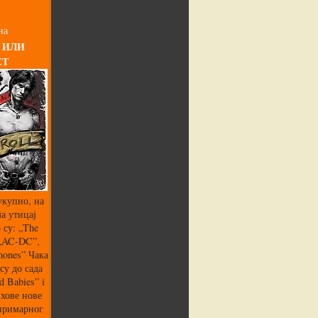
на
 ИЛИ
СТ
укупно, на
а утицај
 су: „The
 „AC-DC”,
mones” Чака
су до сада
 Babies” i
хове нове
 примарног