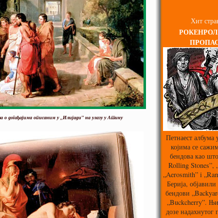
Хит стра
РОКЕНРОЛ
ПРОПА
ва о догађајима описаним у „Илијади” на улазу у Атину
Петнаест албума 
којима се сажим
бендова као што
Rolling Stones”,
„Aerosmith” i „Ra
Берија, објавили 
бендови „Backyard
„Buckcherry”. Њи
дозе надахнутог