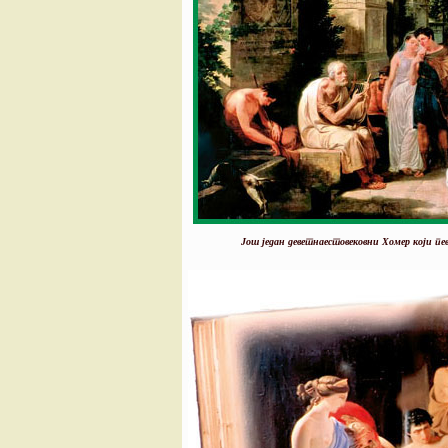
Још један деветнаестовековни Хомер који пе