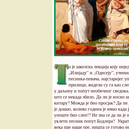
о је школска лекција коју ниј
„Илијаду” и „Одисеју”, учени
песника-певача, најстаријег 
прилици, видели су га као сле
у даљину и попут необичног сведока,
што се некада збило. Да ли је носио 
китару? Можда је био просјак? Да ли 
је дошао, колико година је имао када 
уопште био слеп!? Не зна се да ли је
уклети песник попут Бодлера? Укратк
века пре наше ере, ништа се готово н