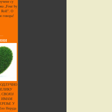
ручене су
ма „Four by
’ Roll”. О
и говора!
 …
ИНИ
 ОДЛУЧНО
ВЕЛИКУ
 СВОЈОЈ
И ИМАМ
ЕРЕЊЕ У
ло Неруда