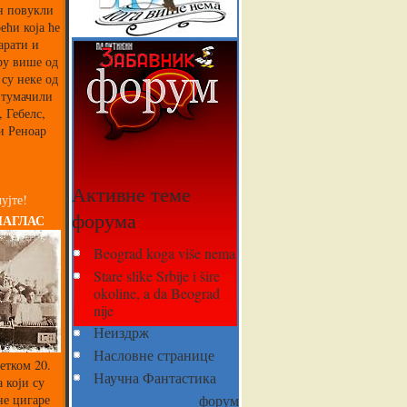
ин повукли
ећи која ће
арати и
ру више од
 су неке од
 тумачили
 Гебелс,
и Реноар
Активне теме
ујте!
форума
НАГЛАС
Beograd koga više nema
Stare slike Srbije i šire
okoline, a da Beograd
nije
Неиздрж
Насловне странице
етком 20.
Научна Фантастика
 који су
не цигаре
форум