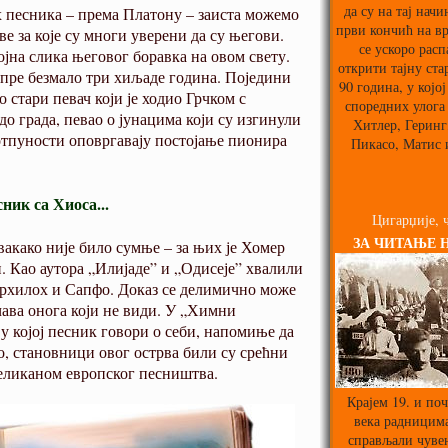
да су на тај нач
х песника – према Платону – заиста можемо
први кончић на вр
е за које су многи уверени да су његови.
се ускоро расп
ојна слика његовог боравка на овом свету.
открити тајну ста
 пре безмало три хиљаде година. Поједини
90 година, у којој
о стари певач који је ходио Грчком с
споредних улога
до града, певао о јунацима који су изгинули
Хитлер, Геринг,
потпуности оповргавају постојање пионира
Пикасо, Матис 
ник са Хиоса...
Цигарџије, ч
ЗА ЧИТАЊЕ 
свакако није било сумње – за њих је Хомер
еп. Као аутора „Илијаде” и „Одисеје” хвалили
Архилох и Сапфо. Доказ се делимично може
чава онога који не види. У „Химни
у којој песник говори о себи, напомиње да
о, становници овог острва били су срећни
великаном европског песништва.
Крајем 19. и поч
века радницима
справљали чуве