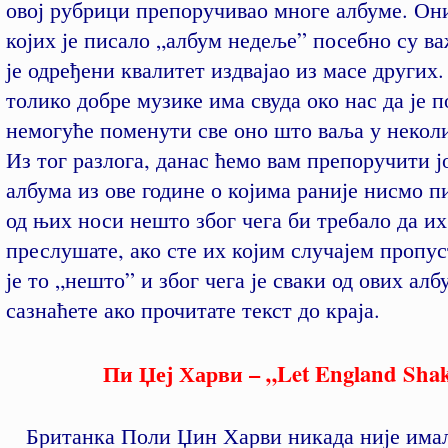
овој рубрици препоручивао многе албуме. Он
којих је писало „албум недеље” посебно су ва
је одређени квалитет издвајао из масе други
толико добре музике има свуда око нас да је 
немогуће поменути све оно што ваља у неколи
Из тог разлога, данас ћемо вам препоручити 
албума из ове године о којима раније нисмо п
од њих носи нешто због чега би требало да их
преслушате, ако сте их којим случајем пропу
је то „нешто” и због чега је сваки од ових алб
сазнаћете ако прочитате текст до краја.
Пи Џеј Харви – „Let England Sha
Британка Поли Џин Харви никада није има