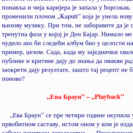
понавља и чија каријера је запала у ћорсокак.
променили плочом „Kaputt” која је унела нов
њихову музику. При том, не заборавите да је 
тренутна фаза у којој је Ден Бајар. Нимало ме
чудило ако би следећи албум био у целости на
пример, џезом. Сада, када му заједнички хва
публике и критике дају до знања да овакви р
заокрети дају резултате, зашто тај рецепт не
поново?
„Ева Браун” – „Playback”
„Ева Браун” се пре четири године окупила 
првобитном саставу, истом оном у ком је изда
албума почетком деведесетих, „Прислушкив