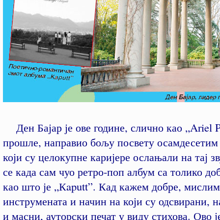
Ден Бајар је ове године, слично као „Ariel 
прошле, направио бољу посвету осамдесетим
који су целокупне каријере ослањали на тај з
се када сам чуо ретро-поп албум са толико до
као што је „Кaputt”. Кад кажем добре, мислим
инструмената и начин на који су одсвирани, н
и масни, ауторски печат у виду стихова. Ово ј