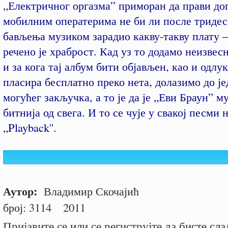
„Електричног оргазма” приморан да прави дог
мобилним оператерима не би ли после тридес
бављења музиком зарадио какву-такву плату –
речено је храброст. Кад уз то додамо неизвес
и за кога тај албум бити објављен, као и одлук
пласира бесплатно преко нета, долазимо до ј
могућег закључка, а то је да је „Еви Браун” м
битнија од свега. И то се чује у свакој песми 
„Playback''.
Аутор:
Владимир Скочајић
број:
3114
2011
Пријавите се
или
се региструјте
да бисте сла