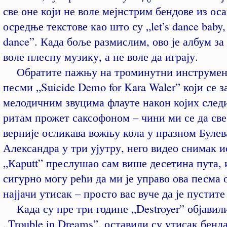
све оне који не воле мејнстрим бендове из ос
осредње текстове као што су „let’s dance baby,
dance”. Када боље размислим, ово је албум за 
воле плесну музику, а не воле да играју.
Обратите пажњу на троминутни инструмент
песми „Suicide Demo for Kara Waler” који се 
мелодичним звуцима флауте након којих след
ритам прожет саксофоном – чини ми се да све
верније осликава вожњу кола у празном Буле
Александра у три ујутру, него видео снимак 
„Кaputt” преслушао сам више десетина пута, 
сигурно могу рећи да ми је управо ова песма 
најјачи утисак – просто вас вуче да је пустите
Када су пре три године „Destroyer” објавил
„Trouble in Dreams”, оставили су утисак бенда