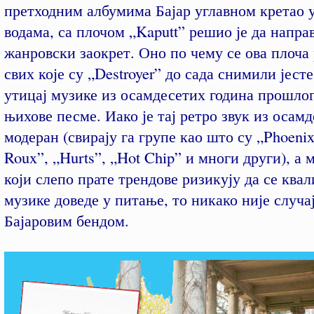
претходним албумима Бајар углавном кретао 
водама, са плочом „Kaputt” решио је да напра
жанровски заокрет. Оно по чему се ова плоча 
свих које су „Destroyer” до сада снимили јест
утицај музике из осамдесетих година прошлог
њихове песме. Иако је тај ретро звук из осам
модеран (свирају га групе као што су „Phoenix
Roux”, „Hurts”, „Hot Chip” и многи други), а 
који слепо прате трендове ризикују да се ква
музике доведе у питање, то никако није случај
Бајаровим бендом.