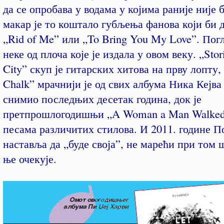
да се опробава у водама у којима раније није 
макар је то коштало губљења фанова који би д
„Rid of Me” или „To Bring You My Love”. Пог
неке од плоча које је издала у овом веку. „Stor
City” скуп је гитарских хитова на прву лопту,
Chalk” мрачнији је од свих албума Ника Кејва 
снимио последњих десетак година, док је
претпрошлогодишњи „A Woman a Man Walked
песама различитих стилова. И 2011. године П
наставља да „буде своја”, не марећи при том 
ње очекује.