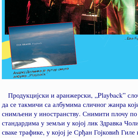
Продукцијски и аранжерски, „Playback” сл
да се такмичи са албумима сличног жанра кој
снимљени у иностранству. Снимити плочу по
стандардима у земљи у којој лик Здравка Чоли
сваке трафике, у којој је Срђан Гојковић Гиле 