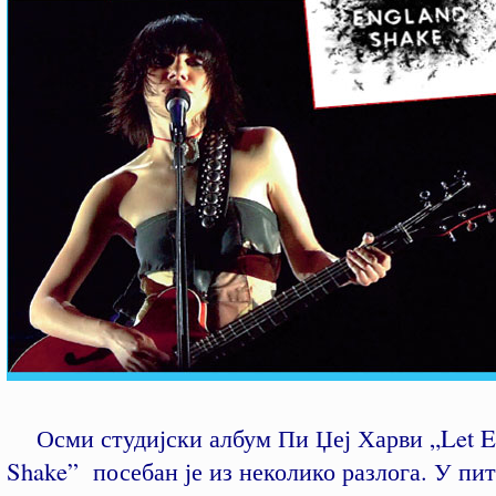
Осми студијски албум Пи Џеј Харви „Let E
Shake” посебан је из неколико разлога. У пит