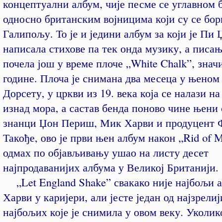
концептуални албум, чије песме се углавном б
односно британским војницима који су се бор
Галипољу. То је и једини албум за који је Пи 
написала стихове па тек онда музику, а писањ
почела још у време плоче „White Chalk”, знач
године. Плоча је снимана два месеца у њеном
Дорсету, у цркви из 19. века која се налази н
изнад мора, а састав бенда поново чине њени
знанци Џон Периш, Мик Харви и продуцент 
Такође, ово је први њен албум након „Rid of M
одмах по објављивању ушао на листу десет
најпродаванијих албума у Великој Британији.
„Let England Shake” свакако није најбољи 
Харви у каријери, али јесте један од најзрелиј
најбољих које је снимила у овом веку. Уколик