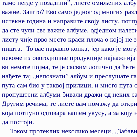
тамо негде у позадини”, листе омиљених албу
важне. Зашто? Ево само једног од многих разл
истекне година и направите своју листу, пот
да сте чули све важне албуме, одједном налет
листу чије прво место краси плоча о којој не 
ништа. То вас наравно копка, јер како је могу
некоме из овогодишње продукције најважнија 
ви немате појма, те је сасвим логично да ћет
нађете тај „непознати” албум и преслушате г
пута сам био у таквој прилици, и много пута 
пропуштени албуми бивали дражи од неких са
Другим речима, те листе вам помажу да откри
која потпуно одговара вашем укусу, а за коју 
да постоји.
Током протеклих неколико месеци, „Забавни