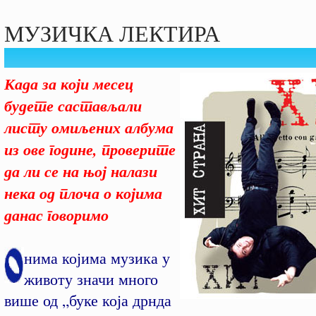
МУЗИЧКА ЛЕКТИРА
Када за који месец
будете састављали
листу омиљених албума
из ове године, проверите
да ли се на њој налази
нека од плоча о којима
данас говоримо
нима којима музика у
животу значи много
више од „буке која дрнда