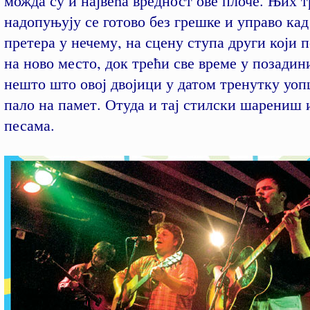
можда су и највећа вредност ове плоче. Њих т
надопуњују се готово без грешке и управо кад
претера у нечему, на сцену ступа други који 
на ново место, док трећи све време у позадин
нешто што овој двојици у датом тренутку уоп
пало на памет. Отуда и тај стилски шарениш 
песама.