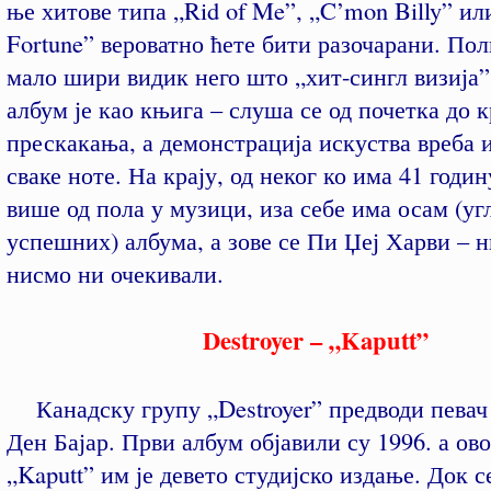
ње хитове типа „Rid of Me”, „C’mon Billy” и
Fortune” вероватно ћете бити разочарани. По
мало шири видик него што „хит-сингл визија”
албум је као књига – слуша се од почетка до к
прескакања, а демонстрација искуства вреба и
сваке ноте. На крају, од неког ко има 41 годину
више од пола у музици, иза себе има осам (уг
успешних) албума, а зове се Пи Џеј Харви –
нисмо ни очекивали.
Destroyer – „Kaputt”
Канадску групу „Destroyer” предводи певач
Ден Бајар. Први албум објавили су 1996. а о
„Kaputt” им је девето студијско издање. Док с