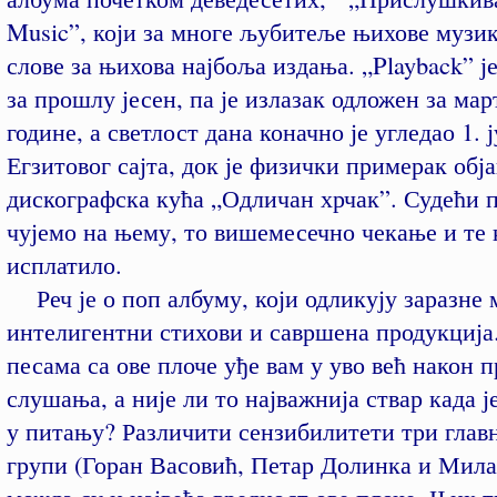
Music”, који за многе љубитеље њихове музик
слове за њихова најбоља издања. „Playback” ј
за прошлу јесен, па је излазак одложен за мар
године, а светлост дана коначно је угледао 1. 
Егзитовог сајта, док је физички примерак обј
дискографска кућа „Одличан хрчак”. Судећи 
чујемо на њему, то вишемесечно чекање и те 
исплатило.
Реч је о поп албуму, који одликују заразне 
интелигентни стихови и савршена продукција
песама са ове плоче уђе вам у уво већ након п
слушања, а није ли то најважнија ствар када ј
у питању? Различити сензибилитети три главн
групи (Горан Васовић, Петар Долинка и Мил