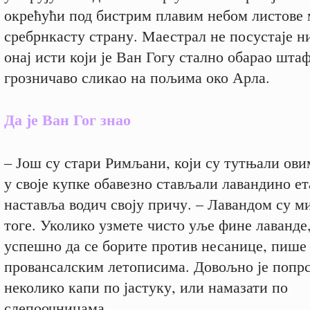
окрећући под бистрим плавим небом листове 
сребрнкасту страну. Маестрал не посустаје ни
онај исти који је Ван Гогу стално обарао штаф
грозничаво сликао на пољима око Арла.
Да је Ван Гог знао
– Још су стари Римљани, који су тутњали ови
у своје купке обавезно стављали лавандино ет
наставља водич своју причу. – Лавандом су м
тоге. Уколико узмете чисто уље фине лаванде
успешно да се борите против несанице, пише
провансалским летописима. Довољно је попр
неколико капи по јастуку, или намазати по
слепоочницама.