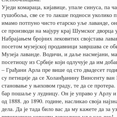
Уједи комараца, кијавице, упале синуса, па ча
гушобоља, све се то лакше подноси уколико п
имамо потпуно чисто етарско уље лаванде, он
се производи на мајуру крај Шумског дворца 
Набрајањем бројних лековитих својстава лава
посетом музејској продавници завршава се об
Музеја лаванде. Водичи, и даље насмејани, м
посетиоцу из Србије који одлучује да им доба
– Грађани Арла пре више од сто двадесет год
су петиције да се Холанђанину Винсенту ван 
становање у њиховом граду, те да се протера.
бар пошаље у лудницу. Он је управо у Арлу и
од 1888. до 1890. године, насликао своја најзн
дела. Да је тада било вас да му кажете да за 
вртоглавице користи лавандино уље као лек!