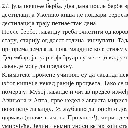
27. јула почиње берба. Два дана после бербе 
дестилација Уколико киша не поквари редосле
дестилација трају петнаестак дана.
После бербе, лаванду треба очистити од коров
стару, старију од десет година, ишчупати. Тад
припрема земља за нове младице које стижу у
Децембар, јануар и фебруар су месеци кад узг
лаванде могу да предахну.
Климатске промене учиниле су да лаванда нек
(због кише) а некад раније процвета. Тако се 
померају. Музеј лаванде и читав предео изме
Авињона и Апта, прве недеље августа мирисао
покошену лаванду. Уз љубавно даноноћно до
цврчака (иначе знамена Провансе!), мирис дел
умирујуће. Једини немир уноси ветар који ста