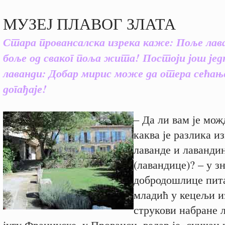
МУЗЕЈ ПЛАВОГ ЗЛАТА
Стара провансалска изрека каже: Поље лава
боље од сваког поља жита! Постоји још једн
лаванди: Добар мирис може да отера сећање
догађаје!
– Да ли вам је мож
каква је разлика и
лаванде и лаванди
(лавандице)? – у з
добродошлице пит
младић у кецељи из
струкови набране 
југу Француске, у Прованси, ведар је, сунчан 