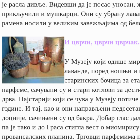
је расла дивље. Видевши да је посао уносан, 
прикључили и мушкарци. Они су убрану лава
рамена носили у великим завежљајима од бело
И цврчи, цврчи цврчак.
У Музеју који одише ми
лаванде, поред ношњи и 
старинских бочица за ет
парфеме, сачувани су и стари котлови за дест
дрва. Најстарији који се чува у Музеју потиче
године. И тај, као и они направљени педесета
доцније, сачињени су од бакра. Добар глас дал
па је тако и до Граса стигла вест о миомирису
провансалских планина. Трговци парфемима п