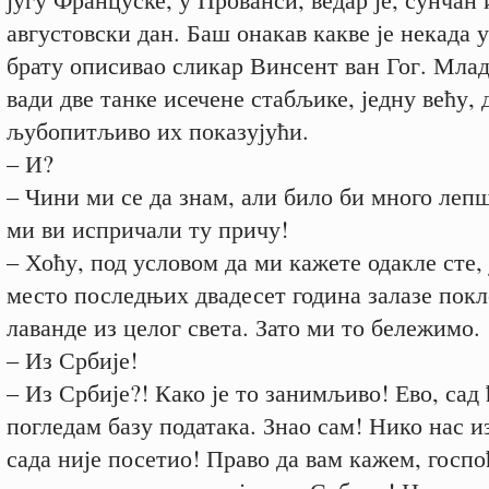
августовски дан. Баш онакав какве је некада 
брату описивао сликар Винсент ван Гог. Млад
вади две танке исечене стабљике, једну већу,
љубопитљиво их показујући.
– И?
– Чини ми се да знам, али било би много леп
ми ви испричали ту причу!
– Хоћу, под условом да ми кажете одакле сте, 
место последњих двадесет година залазе пок
лаванде из целог света. Зато ми то бележимо.
– Из Србије!
– Из Србије?! Како је то занимљиво! Ево, сад 
погледам базу података. Знао сам! Нико нас и
сада није посетио! Право да вам кажем, госпо