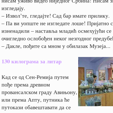
нисам уживо видео ниједног Србина! Нисам з
изгледају.
– Извол’те, гледајте! Сад бар имате прилику.
– Па ви уопште не изгледате лоше! Пријатно с
изненадили – наставља младић осмехујући се 
очигледно ослобођен неког незгодног предубе
– Дакле, пођите са мном у обилазак Музеја...
130 килограма за литар
Кад се од Сен-Ремија путем
пође према древном
провансалском граду Авињону,
или према Апту, путника ће
путокази обавештавати да се