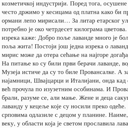
козметичкој индустрији. Поред тога, осушене
често држимо у кесицама од платна како би п
ормани лепо мирисали… За литар етарског у
потребно је око четрдесет килограма цветова.
изрека каже: Добро поље лаванде много је бољ
поља жита! Постоји још једна изрека о лаван
мирис може да отера сећање на најгоре догађа
На питање ко су били први берачи лаванде, во
Музеја истиче да су то биле Провансалке. А з
најамници, Швајцарци и Италијани, онда кад 
већ прочула по изузетним особинама. И Пров
брали, разуме се, али мање. Жене и деца сак
лаванду у кецеље које су носили преко одеће.
срповима одлазиле с децом у планине. Наиме
веку, у области која је светом прославила лав