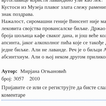
Кустоси из Музеја плавог злата слежу рамени
знак поздрава.
Нажалост, сиромашни геније Винсент није ма
лековита својства провансалске биљке. Држао
броја шољица кафе сваког дана, и још веће к
апсинта, јаког алкохолног пића које се такође 
једне биљке. Али не лаванде. Реч је о биљци
абсинтхиум. Али о њој неком другом прилико
Аутор:
Мирјана Огњановић
број:
3057
2010
Пријавите се
или
се региструјте
да бисте сла
коментаре