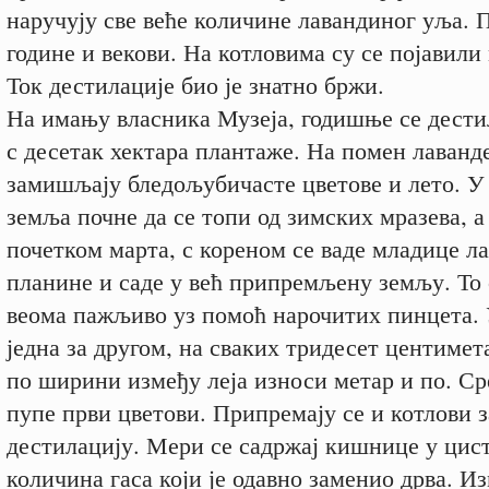
наручују све веће количине лавандиног уља. 
године и векови. На котловима су се појавили
Ток дестилације био је знатно бржи.
На имању власника Музеја, годишње се дести
с десетак хектара плантаже. На помен лаванд
замишљају бледољубичасте цветове и лето. У 
земља почне да се топи од зимских мразева, а 
почетком марта, с кореном се ваде младице ла
планине и саде у већ припремљену земљу. То 
веома пажљиво уз помоћ нарочитих пинцета. 
једна за другом, на сваких тридесет центимет
по ширини између леја износи метар и по. Ср
пупе први цветови. Припремају се и котлови з
дестилацију. Мери се садржај кишнице у цис
количина гаса који је одавно заменио дрва. Из