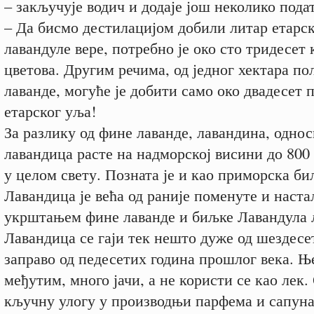
– закључује водич и додаје још неколико пода
– Да бисмо дестилацијом добили литар етарс
лавандуле вере, потребно је око сто тридесет
цветова. Другим речима, од једног хектара по
лаванде, могуће је добити само око двадесет 
етарског уља!
За разлику од фине лаванде, лавандина, одно
лавандица расте на надморској висини до 800 
у целом свету. Позната је и као приморска би
Лавандица је већа од раније поменуте и настал
укрштањем фине лаванде и биљке Лавандула 
Лавандица се гаји тек нешто дуже од шездесе
заправо од педесетих година прошлог века. Њ
међутим, много јачи, а не користи се као лек.
кључну улогу у производњи парфема и сапуна