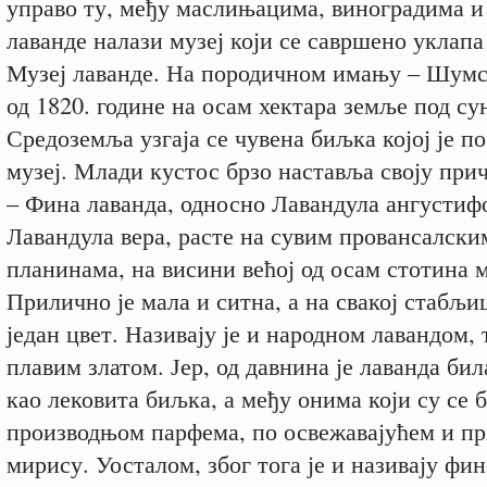
управо ту, међу маслињацима, виноградима 
лаванде налази музеј који се савршено уклапа
Музеј лаванде. На породичном имању – Шумс
од 1820. године на осам хектара земље под с
Средоземља узгаја се чувена биљка којој је п
музеј. Млади кустос брзо наставља своју прич
– Фина лаванда, односно Лавандула ангустиф
Лавандула вера, расте на сувим провансалски
планинама, на висини већој од осам стотина м
Прилично је мала и ситна, а на свакој стабљи
један цвет. Називају је и народном лавандом, 
плавим златом. Јер, од давнина је лаванда бил
као лековита биљка, а међу онима који су се 
производњом парфема, по освежавајућем и пр
мирису. Уосталом, због тога је и називају фи