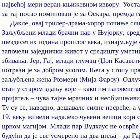
највећој мери веран књижевном извору. Уоста
за тај посао номинован је за Оскара, премда г
Дакле, овај трилер-драма-хорор почиње сли
Заљубљени млади брачни пар у Њујорку, сре
шездесетих година прошлог века, изнајмљује 
започели заједнички живот у средишту уметн
збивања. Јер, Гај, млади глумац (Џон Касавети
потрази је за добром улогом. Њега у стопу пр
заљубљена жена Розмери (Мија Фароу). Одлуч
стан у старом здању које – како им наговешта
пријатељ – чува тајне мрачних и необјашњиви
Ту су се, наводно, дешавале силне несреће, а 
19. веку живели надалеко чувени вешци који с
црном магијом. Млади пар Вудхаус не осврће 
будући да је све усмерено на два циља – да Га