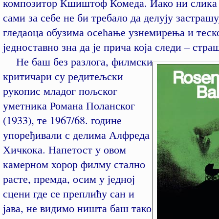
композитор Кшиштоф Комеда. Иако ни слика
сами за себе не би требало да делују застрашу
гледаоца обузима осећање узнемирења и теск
једноставно зна да је прича која следи – стра
Не баш без разлога, филмски
критичари су редитељски
рукопис младог пољског
уметника Романа Поланског
(1933), те 1967/68. године
упоређивали с делима Алфреда
Хичкока. Напетост у овом
камерном хорор филму стално
расте, премда, осим у једној
сцени где се преплићу сан и
јава, не видимо ништа баш тако