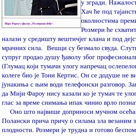
у згради. Нажалост
Хач ће под тајанс
околностима прем
Мија Фароу у филму „Розмерина беба”.
Розмери ће схватит
налази у средишту вештичјег клана и под деј
мрачних сила. Вешци су безмало свуда. Слути
супруг продао душу ђаволу због професионал
(Глумац који тумачи улогу напречац ослепелог
колеге био је Тони Кертис. Он се додуше не в
јунакиња с њим води телефонски разговор. З
да Мији Фароу нису казали ко је тумач те улог
глас за време снимања ипак чинио врло познат
Оно што највише доприноси мучном осећањ
Полански прича причу о силама зла везаним з
плодности. Розмери је трудна и готово беспо