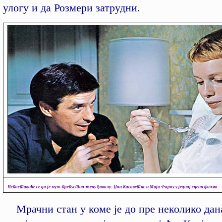
улогу и да Розмери затрудни.
Испоставиће се да је муж препустио жену ђаволу: Џон Касаветис и Мија Фароу у једној сцени филма.
Мрачни стан у коме је до пре неколико да