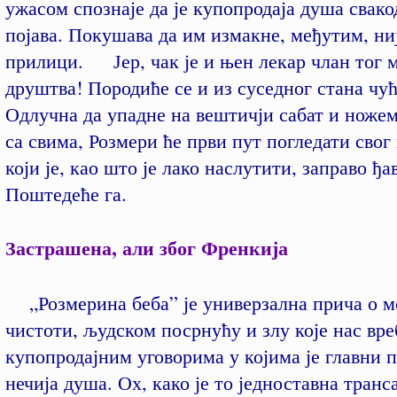
ужасом спознаје да је купопродаја душа свак
појава. Покушава да им измакне, међутим, ни
прилици. Јер, чак је и њен лекар члан тог 
друштва! Породиће се и из суседног стана чућ
Одлучна да упадне на вештичји сабат и ножем
са свима, Розмери ће први пут погледати свог
који је, као што је лако наслутити, заправо ђа
Поштедеће га.
Застрашена, али због Френкија
„Розмерина беба” је универзална прича о м
чистоти, људском посрнућу и злу које нас вре
купопродајним уговорима у којима је главни 
нечија душа. Ох, како је то једноставна тран