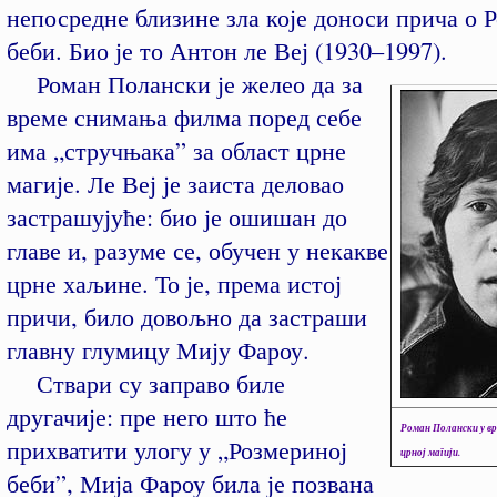
непосредне близине зла које доноси прича о 
беби. Био је то Антон ле Веј (1930–1997).
Роман Полански је желео да за
време снимања филма поред себе
има „стручњака” за област црне
магије. Ле Веј је заиста деловао
застрашујуће: био је ошишан до
главе и, разуме се, обучен у некакве
црне хаљине. То је, према истој
причи, било довољно да застраши
главну глумицу Мију Фароу.
Ствари су заправо биле
другачије: пре него што ће
Роман Полански у вр
прихватити улогу у „Розмериној
црној магији.
беби”, Мија Фароу била је позвана