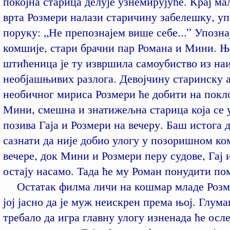
покојна старица делује узнемирујуће. Крај ма
врта Розмери налази старичину забелешку, уп
поруку: „Не препознајем више себе...” Упозна
комшије, стари брачни пар Романа и Мини. Њ
штићеница је ту извршила самоубиство из на
необјашњивих разлога. Девојчину старинску 
необичног мириса Розмери ће добити на покло
Мини, смешна и знатижељна старица која се 
позива Гаја и Розмери на вечеру. Баш истога д
сазнати да није добио улогу у позоришном ко
вечере, док Мини и Розмери перу судове, Гај 
остају насамо. Тада ће му Роман понудити по
Остатак филма личи на кошмар младе Розме
јој јасно да је муж неискрен према њој. Глумац
требало да игра главну улогу изненада ће осле