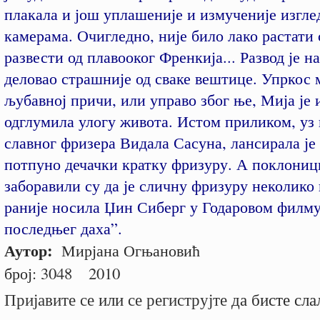
плакала и још уплашеније и измученије изгле
камерама. Очигледно, није било лако растати 
развести од плавооког Френкија... Развод је н
деловао страшније од сваке вештице. Упркос 
љубавној причи, или управо због ње, Мија је 
одглумила улогу живота. Истом приликом, уз
славног фризера Видала Сасуна, лансирала је 
потпуно дечачки кратку фризуру. А поклони
заборавили су да је сличну фризуру неколико
раније носила Џин Сиберг у Годаровом филм
последњег даха”.
Аутор:
Мирјана Огњановић
број:
3048
2010
Пријавите се
или
се региструјте
да бисте сла