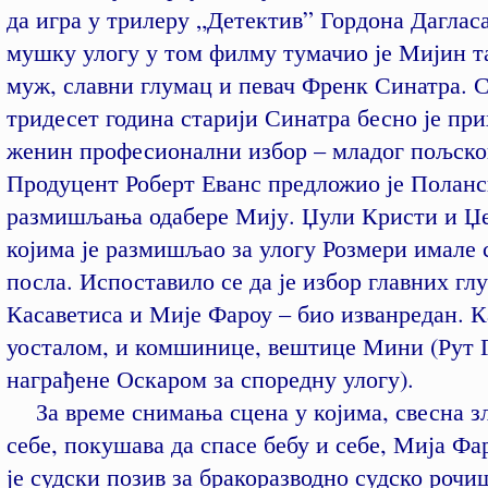
да игра у трилеру „Детектив” Гордона Дагласа
мушку улогу у том филму тумачио је Мијин 
муж, славни глумац и певач Френк Синатра. 
тридесет година старији Синатра бесно је пр
женин професионални избор – младог пољско
Продуцент Роберт Еванс предложио је Поланс
размишљања одабере Мију. Џули Кристи и Џе
којима је размишљао за улогу Розмери имале 
посла. Испоставило се да је избор главних гл
Касаветиса и Мије Фароу – био изванредан. К
уосталом, и комшинице, вештице Мини (Рут 
награђене Оскаром за споредну улогу).
За време снимања сцена у којима, свесна зл
себе, покушава да спасе бебу и себе, Мија Ф
је судски позив за бракоразводно судско рочиш