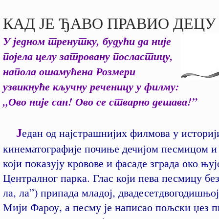
КАД ЈЕ ЂАВО ПРАВИО ДЕЦУ
У једном тренутку, будући да није
појела целу затровану посластицу,
напола ошамућена Розмери
узвикнуће кључну реченицу у филму:
„Ово није сан! Ово се стварно дешава!”
Ј
едан од најстрашнијих филмова у историј
кинематографије почиње дечијом песмицом и
који показују кровове и фасаде зграда око њу
Централног парка. Глас који пева песмицу без
ла, ла”) припада младој, двадесетдвогодишњо
Мији Фароу, а песму је написао пољски џез п