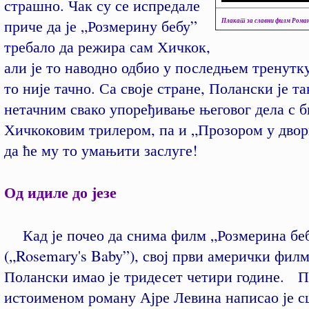
страшно. Чак су се испредале
приче да је „Розмерину бебу”
Плакат за славни филм Рома
требало да режира сам Хичкок,
али је то наводно одбио у последњем тренутку
то није тачно. Са своје стране, Полански је т
нетачним свако упоређивање његовог дела с б
Хичкоковим трилером, па и „Прозором у дво
да ће му то умањити заслуге!
Од идиле до језе
Кад је почео да снима филм „Розмерина бе
(„Rosemary's Baby”), свој први амерички фил
Полански имао је тридесет четири године. 
истоименом роману Ајре Левина написао је с