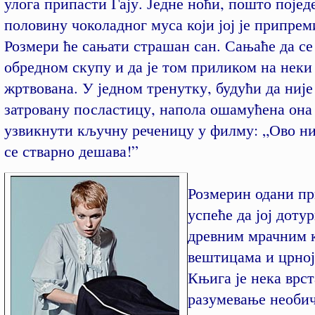
улога припасти Гају. Једне ноћи, пошто појед
половину чоколадног муса који јој је припре
Розмери ће сањати страшан сан. Сањаће да се
обредном скупу и да је том приликом на неки
жртвована. У једном тренутку, будући да није
затровану посластицу, напола ошамућена она
узвикнути кључну реченицу у филму: „Ово ни
се стварно дешава!”
Розмерин одани пр
успеће да јој доту
древним мрачним 
вештицама и црној
Књига је нека врст
разумевање необич