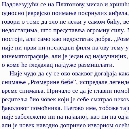
Надовезујући се на Платонову мисао и хришћ
односно јеврејско поимање посрнулих анђела
говори о томе да зло не лежи у самом бићу, в
недостацима, што представља огромну силу.
постоји, али само као недостатак добра. „Роз
није ни први ни последњи филм на ову тему у
кинематографије, али је један од најмучнијих,
о коме ће гледалац најдуже размишљати.
Није чудо да су се око оваквог догађаја кака
снимање „Розмерине бебе”, испредале легенде
време снимања. Причало се да је главни помо
редитеља био човек који је себе сматрао неко
ђаволовог помоћника. Његово име, тобоже тај
није забележено ни на најавној, као ни на одј
али је човек наводно допринео изворном осећ