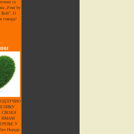
ручене су
ма „Four by
’ Roll”. О
и говора!
 …
ИНИ
 ОДЛУЧНО
ВЕЛИКУ
 СВОЈОЈ
И ИМАМ
ЕРЕЊЕ У
ло Неруда