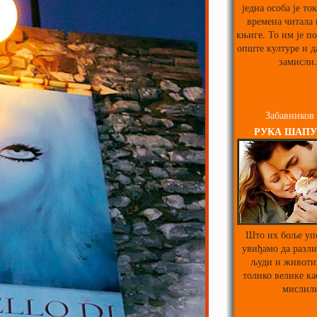
једна особа је то
времена читала
књиге. То им је п
опште културе и д
замисли.
Забавников
РУКА ШАПУ
Што их боље уп
увиђамо да разл
људи и животи
толико велике ка
мислил