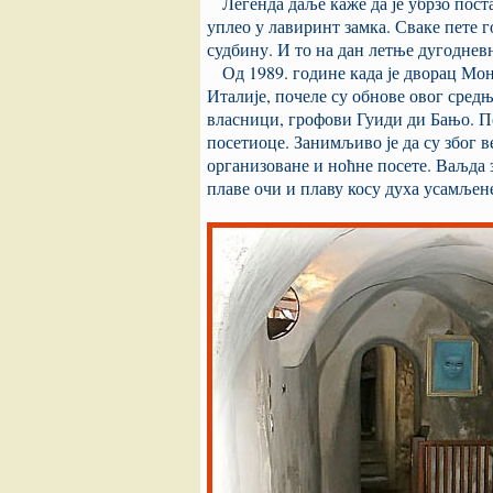
Легенда даље каже да је убрзо поста
уплео у лавиринт замка. Сваке пете г
судбину. И то на дан летње дугодневн
Од 1989. године када је дворац Мон
Италије, почеле су обнове овог сред
власници, грофови Гуиди ди Бањо. По
посетиоце. Занимљиво је да су због 
организоване и ноћне посете. Ваљда за
плаве очи и плаву косу духа усамљен