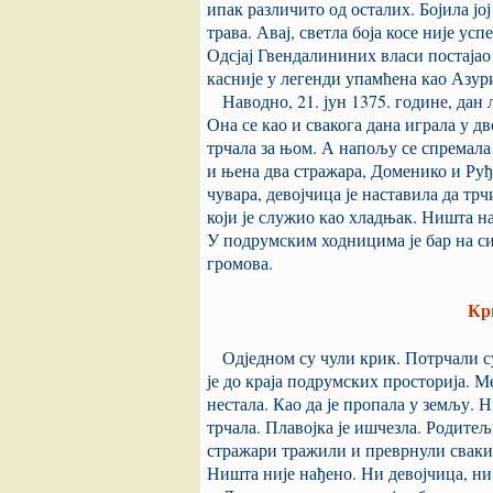
ипак различито од осталих. Бојила јо
трава. Авај, светла боја косе није у
Одсјај Гвендалининих власи постајао 
касније у легенди упамћена као Азур
Наводно, 21. јун 1375. године, дан 
Она се као и свакога дана играла у д
трчала за њом. А напољу се спремала 
и њена два стражара, Доменико и Руђ
чувара, девојчица је наставила да тр
који је служио као хладњак. Ништа 
У подрумским ходницима је бар на с
громова.
Кр
Одједном су чули крик. Потрчали су
је до краја подрумских просторија. М
нестала. Као да је пропала у земљу. 
трчала. Плавојка је ишчезла. Родитељ
стражари тражили и преврнули сваки 
Ништа није нађено. Ни девојчица, ни