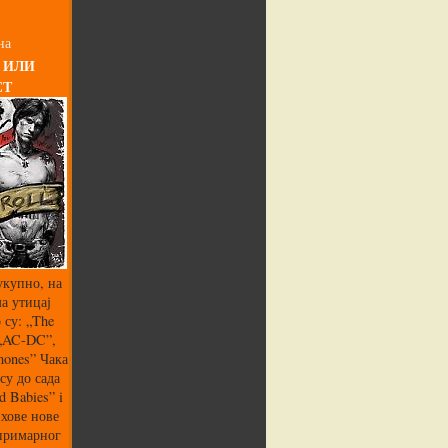
на
 ИЛИ
СТ
укупно, на
а утицај
 су: „The
 „AC-DC”,
mones” Чака
су до сада
 Babies” i
хове нове
 примарног