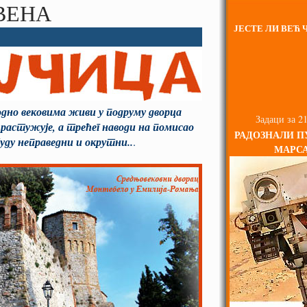
ВЕНА
ЈЕСТЕ ЛИ ВЕЋ Ч
одно вековима живи у подруму дворца
Задаци за 21
 растужује, а трећег наводи на помисао
РАДОЗНАЛИ П
буду неправедни и окрутни..
.
МАРС