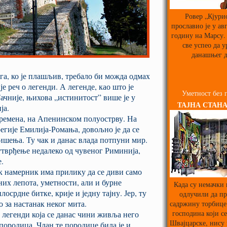
Ровер „Кјури
прославио је у ав
годину на Марсу. 
све успео да у
данашњег д
ога, ко је плашљив, требало би можда одмах
је реч о легенди. А легенде, као што је
Уметност без 
Тачније, њихова „истинитост” више је у
ТАЈНА СТАНА
ја.
времена, на Апенинском полуострву. На
 регије Емилија-Ромања, довољно је да се
ишења. Ту чак и данас влада потпуни мир.
утврђење недалеко од чувеног Риминија,
е.
 намерник има прилику да се диви само
них лепота, уметности, али и бурне
Када су немачки
лосрдне битке, крије и једну тајну. Јер, ту
одлучили да пр
 за настанак неког мита.
садржину торбице
господина који се
легенди која се данас чини живља него
Швајцарске, нису
 породица. Члан те породице била је и