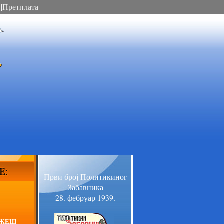
|
Претплата
Први број Политикиног
Забавника
28. фебруар 1939.
АЖЕШ