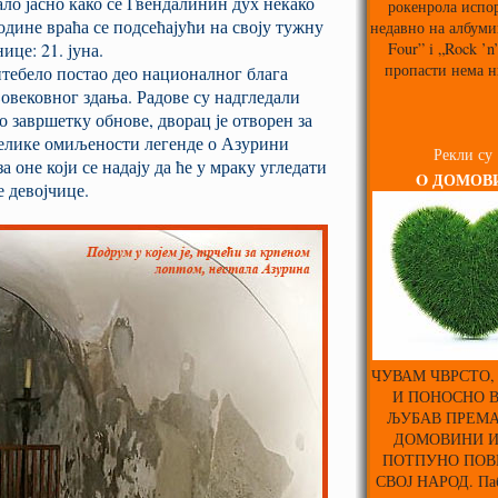
ло јасно како се Гвендалинин дух некако
рокенрола испо
одине враћа се подсећајући на своју тужну
недавно на албуми
Four” i „Rock ’n
ице: 21. јуна.
пропасти нема н
тебело постао део националног блага
њовековног здања. Радове су надгледали
 завршетку обнове, дворац је отворен за
велике омиљености легенде о Азурини
Рекли су
 оне који се надају да ће у мраку угледати
O ДОМОВ
е девојчице.
ЧУВАМ ЧВРСТО,
И ПОНОСНО 
ЉУБАВ ПРЕМА
ДОМОВИНИ 
ПОТПУНО ПОВ
СВОЈ НАРОД. Паб