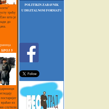
POLITIKIN ZABAVNIK
осити”
U DIGITALNOM FORMATU
густу трећу
Ево шта је
ради до
ана.
граница
 БРОЈ 5
 цариници
егледају
 постаријег
 враћао из
 ни слутили