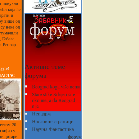
ин повукли
ећи која ће
арати и
ру више од
 су неке од
 тумачили
 Гебелс,
и Реноар
Активне теме
ујте!
форума
НАГЛАС
Beograd koga više nema
Stare slike Srbije i šire
okoline, a da Beograd
nije
Неиздрж
Насловне странице
етком 20.
Научна Фантастика
 који су
не цигаре
форум