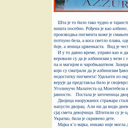
Шта је то било тако чудно и тајанст
ништа посебно. Рођена је као албино 
производња пигмента коже је смањена 
потпуно бела, а коса светло плава, о
боје, а зеница црвенкаста. Вид је чест
И у то давно време, управо као и да
веровали су да је албинизам у вези 
па и магијом и чаробњаштвом. Зазирал
који су сматрали да је албинизам ђа
недостатку пигмента! Удаљити из ок
верује да представља било је својевр
Уголинучо Малатеста од Монтебела од
јавности. Постала је заточеница дво
Двојица наоружаних стражара стално
напусти дворац. Али ни да види дневн
сјај смета девојчици. Штитили су је о
Укратко, била је скривено дете.
Мајка к’о мајка, никако није могла д