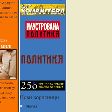
ком радног
 новине и
одигло ниво
авало разне
..
 ЗОО
 МИЈЕ
ознајемо,
ике између
ња нису
Нови корисници
о што смо
и
Slavisa