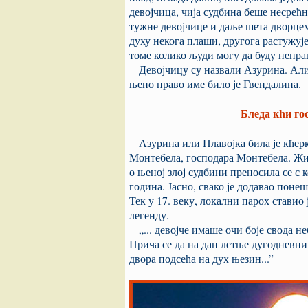
девојчица, чија судбина беше несрећн
тужне девојчице и даље шета дворцем
духу некога плаши, другога растужуј
томе колико људи могу да буду непра
Девојчицу су назвали Азурина. Али,
њено право име било је Гвендалина.
Бледа кћи го
Азурина или Плавојка била је кћерк
Монтебела, господара Монтебела. Жи
о њеној злој судбини преносила се с 
година. Јасно, свако је додавао пон
Тек у 17. веку, локални парох ставио 
легенду.
„... девојче имаше очи боје свода неб
Прича се да на дан летње дугодневниц
двора подсећа на дух њезин...”