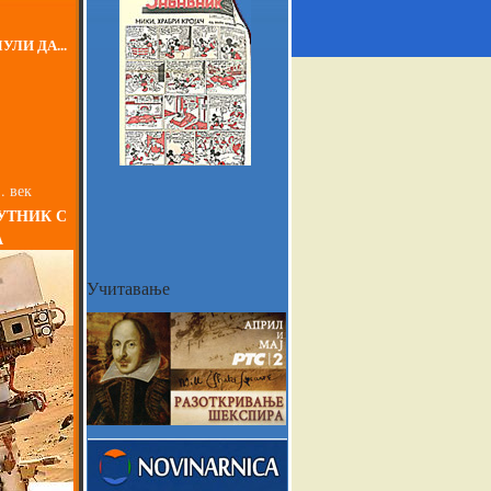
УЛИ ДА...
. век
УТНИК С
А
Учитавање