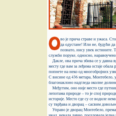
во је прича страве и ужаса. Ст
да одустане! Или не, будући да 
познато, нису увек истините. 
служби поруке, односно, наравоучени
Дакле, ова прича збива се у давна 
месту где вам за леђима остаје обала
попнете на неко од многобројних узв
С висине од 436 метара, Монтебело, 
благонаклоно надгледа околне долин
Међутим, оно није место где путник
лепотама природе – то је спој природ
историје. Место где су се водиле неми
су тврђава и дворац – сасвим довољно
Управо је дворац Монтебело, према 
икад, некада давно, поседовала једна