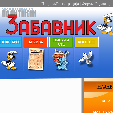
Пријава/Регистрација
|
Форум
|
Редакција
ХОГАР
МА ШТА К