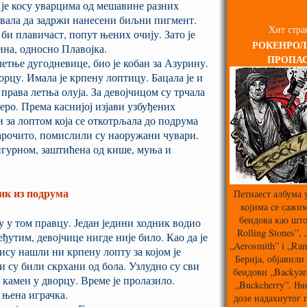
ј је косу уварцима од мешавине разних
спевала да задржи нанесени биљни пигмент.
Хит стра
би плавичаст, попут њених очију. Зато је
РОКЕНРОЛ
ина, односно Плавојка.
ПРОПА
летње дугодневице, био је кобан за Азурину.
ворцу. Имала је крпену лоптицу. Бацала је и
права летња олуја. За девојчицом су трчала
еро. Према каснијој изјави узбуђених
чи за лоптом која се откотрљала до подрума
нарочито, помислили су наоружани чувари.
игурном, заштићена од кише, муња и
ик из подрума
Петнаест албума 
којима се сажим
бендова као што
 у том правцу. Један једини ходник водио
Rolling Stones”,
еђутим, девојчице нигде није било. Као да је
„Aerosmith” i „Ra
Нису нашли ни крпену лопту за којом је
Берија, објавили 
и су били скрхани од бола. Узлудно су сви
бендови „Backyard
камен у дворцу. Време је пролазило.
„Buckcherry”. Њи
 њена играчка.
дозе надахнутог