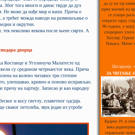
да су на тај нач
а. Због тога многи и данас тврде да дух
први кончић на вр
. Не може да нађе мир и вапи. Прича о
се ускоро расп
е, а трећег можда наводи на размишљање о
открити тајну ста
ведни и окрутни.
90 година, у којој
 тек неколико векова после њене смрти. А
споредних улога
Хитлер, Геринг,
Пикасо, Матис 
сподара дворца
а Костанце и Уголинуча Малатесте од
Цигарџије, ч
вели су средином четрнаестог века. Прича
ЗА ЧИТАЊЕ 
колена на колено читавих три стотине
ешто, улепшавао, кривио и поново исправљао.
је причу на хартију. Записао је као народну
еског и косу светлу, плаветног одсјаја.
е сваког петолећа, звук један из утробе
Крајем 19. и поч
века радницима
справљали чуве