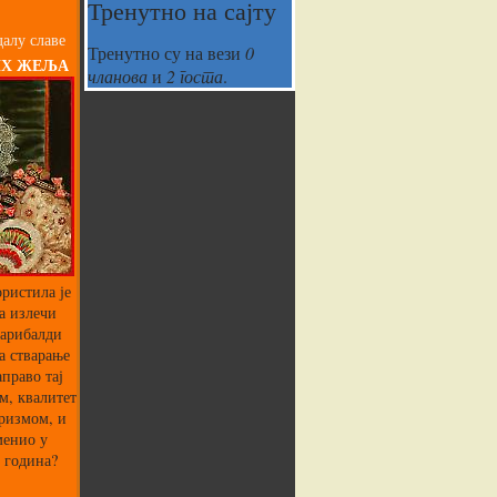
Тренутно на сајту
алу славе
Тренутно су на вези
0
ИХ ЖЕЉА
чланова
и
2 госта
.
ристила је
а излечи
Гарибалди
а стварање
аправо тај
м, квалитет
аризмом, и
менио у
 година?