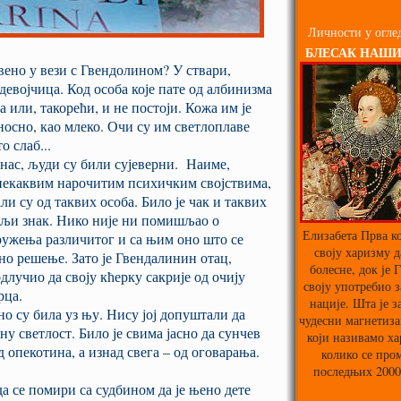
Личности у оглед
БЛЕСАК НАШ
вено у вези с Гвендолином? У ствари,
девојчица. Код особа које пате од албинизма
или, такорећи, и не постоји. Кожа им је
дносно, као млеко. Очи су им светлоплаве
о слаб...
нас, људи су били сујеверни. Наиме,
с некаквим нарочитим психичким својствима,
и су од таквих особа. Било је чак и таквих
вољи знак. Нико није ни помишљао о
Елизабета Прва ко
ружења различитог и са њим оно што се
своју харизму д
сно решење. Зато је Гвендалинин отац,
болесне, док је 
лучио да своју кћерку сакрије од очију
своју употребио з
рца.
нације. Шта је з
 су била уз њу. Нису јој допуштали да
чудесни магнетиза
у светлост. Било је свима јасно да сунчев
који називамо х
д опекотина, а изнад свега – од оговарања.
колико се про
последњих 2000
а се помири са судбином да је њено дете