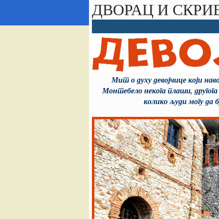
ДВОРАЦ И СКРИ
Мит о духу девојчице који нав
Монтебело некога плаши, другога
колико људи могу да 