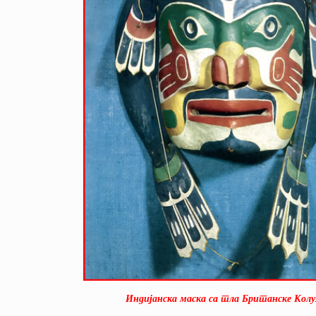
Индијанска маска са тла Британске Колу