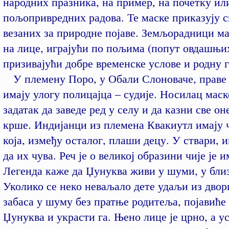
народних празника, на пример, на почетку ил
пољопривредних радова. Те маске приказују с
везаних за природне појаве. Земљорадници ма
на лице, играјући по пољима (попут овдашњих
призивајући добре временске услове и родну 
У племену Поро, у Обали Слоноваче, праве 
имају улогу полицајца – судије. Носилац маск
задатак да заведе ред у селу и да казни све оне
крше. Индијанци из племена Квакиутл имају 
која, између осталог, плаши децу. У ствари, и
да их чува. Реч је о великој образини чије је 
Легенда каже да Џунуква живи у шуми, у близ
Уколико се неко неваљало дете удаљи из дво
забаса у шуму без пратње родитеља, појавиће
Џунуква и украсти га. Њено лице је црно, а у