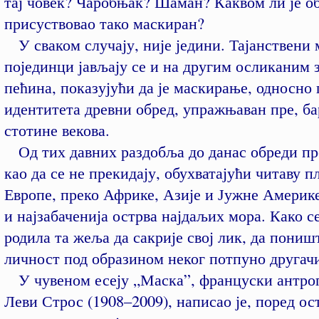
тај човек? Чаробњак? Шаман? Каквом ли је о
присуствовао тако маскиран?
У сваком случају, није једини. Тајанствени
појединци јављају се и на другим осликаним 
пећина, показујући да је маскирање, односно
идентитета древни обред, упражњаван пре, ба
стотине векова.
Од тих давних раздобља до данас обреди п
као да се не прекидају, обухватајући читаву п
Европе, преко Африке, Азије и Јужне Америке
и најзабаченија острва најдаљих мора. Како с
родила та жеља да сакрије свој лик, да пониш
личност под образином неког потпуно другачи
У чувеном есеју „Маска”, француски антро
Леви Строс (1908–2009), написао је, поред ост