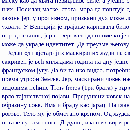
маску као да хвата невидљиве силе, а уједно 
њих. Носилац маске, стога, мора да поштује 
законе јер, у противном, призвани дух може л
ухвати. У Венецији је трајање карневала било
поред осталог, јер се веровало да ономе ко је
може да украде идентитет. Да преузме његову
Један од најстаријих маскираних људи на с
сакривен је већ хиљадама година на дну једне
француском југу. Да би га ико видео, потребно
према утроби Земље. Јер, маскирани човек на
зидовима пећине Trois freres (Три брата) у Арј
врло тајанственој појави. Прерушени човек н
образину сове. Има и браду као јарац. На гла
рогове. Тело му је обмотано крзном. Од људс
остале су само ноге. Додуше, иза њих вири реп