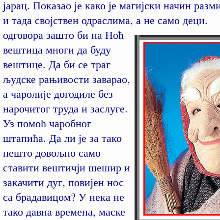
јарац. Показао је како је магијски начин ра
и тада својствен одраслима, а не само деци
одговора зашто би на Ноћ
вештица многи да буду
вештице. Да би се траг
људске рањивости заварао,
а чаролије догодиле без
нарочитог труда и заслуге.
Уз помоћ чаробног
штапића. Да ли је за тако
нешто довољно само
ставити вештичји шешир и
закачити дуг, повијен нос
са брадавицом? У нека не
тако давна времена, маске