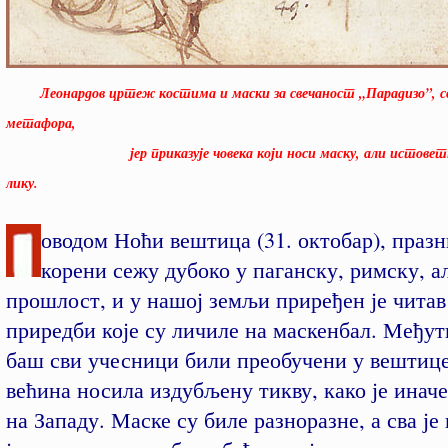
Леонардов цртеж костима и маски за свечаност „Парадизо”, св
метафора,
јер приказује човека који носи маску, али истоветну
лику.
оводом Ноћи вештица (31. октобар), празн
корени сежу дубоко у паганску, римску, а
прошлост, и у нашој земљи приређен је читав
приредби које су личиле на маскенбал. Међут
баш сви учесници били преобучени у вештице
већина носила издубљену тикву, како је иначе
на Западу. Маске су биле разноразне, а сва је