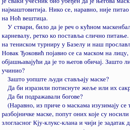
је сваки учесник био убеђен да је његова маск
најмаштовитија. Нико се, наравно, није питао
на Ноћ вештица.
У ствари, било да је реч о кућном маскенба
карневалу, ретко ко поставља слично питање.
на тениском турниру у Базелу и наш прослав
Новак Ђоковић појавио се са маском на лицу,
објашњавајући да је то његов обичај. Зашто ли
учинио?
Зашто уопште људи стављају маске?
Да би изразили потиснуте жеље или их сак
Да би подражавали богове?
(Наравно, из приче о маскама изузимају се 
разбојничке маске, попут оних које су носили
злогласног Кју-клукс-клана и чији је задатак д