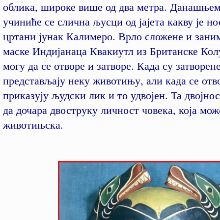
облика, широке више од два метра. Данашње
учиниће се слична љусци од јајета какву је н
цртани јунак Калимеро. Врло сложене и зани
маске Индијанаца Квакиутл из Британске Кол
могу да се отворе и затворе. Када су затворене
представљају неку животињу, али када се отв
приказују људски лик и то удвојен. Та двојно
да дочара двоструку личност човека, која мож
животињска.