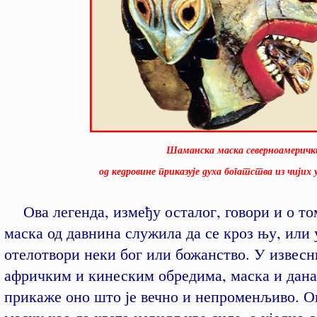
Шаманска маска северноамеричких 
од кедровине приказује духа богатства из чијих уст
Ова легенда, између осталог, говори и о том
маска од давнина служила да се кроз њу, или 
отелотвори неки бог или божанство. У извес
афричким и кинеским обредима, маска и дана
прикаже оно што је вечно и непроменљиво. Он