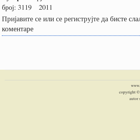
број:
3119
2011
Пријавите се
или
се региструјте
да бисте сла
коментаре
www.p
copyright ©
autor 