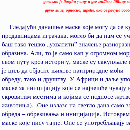
довољно је повући узицу и две митске птице са ст
друго лице, односно, треће, ако се рачуна особа кој
Гледајући данашње маске које могу да се к
продавницама играчака, могло би да нам се уч
баш тако тешко „ухватити” значење разнораз
образина. Али, то је само кап у огромном мор
свом путу кроз историју, маске су сакупљале 
је циљ да објасне њихове натприродне моћи – 
обреду, тако и друштву. У Африци и даље уп
маске за иницијацију које се најчешће чувају
скровитим местима и којима се подносе жртве
животиња). Оне излазе на светло дана само з
обреда – обрезивања и иницијације. Истоврем
маске које нису тајне. Оне се употребљавају з