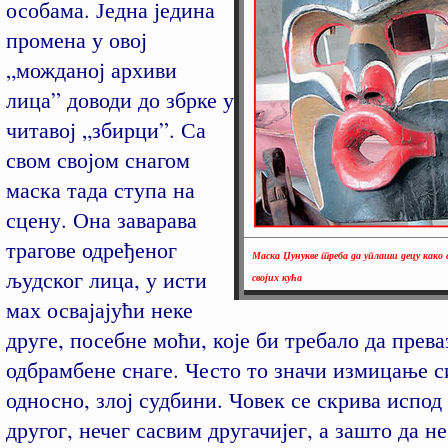
особама. Једна једина
промена у овој
„можданој архиви
лица” доводи до збрке у
читавој „збирци”. Са
свом својом снагом
маска тада ступа на
сцену. Она заварава
трагове одређеног
Маска Џунукве треба да уплаши децу како с
људског лица, у исти
својих кућа
мах освајајући неке
друге, посебне моћи, које би требало да прев
одбрамбене снаге. Често то значи измицање с
односно, злој судбини. Човек се скрива испод
другог, нечег сасвим другачијег, а зашто да не