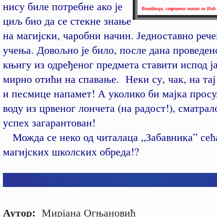
нису биле потребне ако је
Вештица, савршена маска за Но
циљ био да се стекне знање
на магијски, чаробни начин. Једноставно рече
учења. Довољно је било, после дана проведено
књигу из одређеног предмета ставити испод ј
мирно отићи на спавање. Неки су, чак, на та
и песмице напамет! А уколико би мајка просу
воду из црвеног лончета (на радост!), сматрало
успех загарантован!
Можда се неко од читалаца „Забавника” сећ
магијских школских обреда!?
Аутор:
Мирјана Огњановић