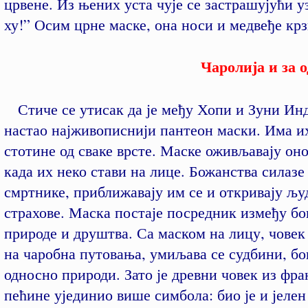
црвене. Из њених уста чује се застрашујући у
ху!” Осим црне маске, она носи и медвеђе крз
Чаролија и за од
Стиче се утисак да је међу Хопи и Зуни Ин
настао најживописнији пантеон маски. Има их
стотине од сваке врсте. Маске оживљавају он
када их неко стави на лице. Божанства силазе
смртнике, приближавају им се и откривају љу
страхове. Маска постаје посредник између бо
природе и друштва. Са маском на лицу, човек 
на чаробна путовања, умиљава се судбини, бо
односно природи. Зато је древни човек из фра
пећине ујединио више симбола: био је и јелен