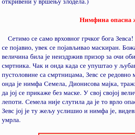
откривени у вршењу злодела.)
Нимфина опасна 
Сетимо се само врховног грчког бога Зевса! 
се појавио, увек се појављивао маскиран. Бож
величина била је неиздржив призор за очи об
смртника. Чак и онда када се упуштао у љуба
пустоловине са смртницама, Зевс се редовно 
онда је нимфа Семела, Дионисова мајка, траж
да јој се прикаже без маске. У свој својој вел
лепоти. Семела није слутила да је то врло оп
Зевс јој је ту жељу услишио и нимфа је, видев
умрла.