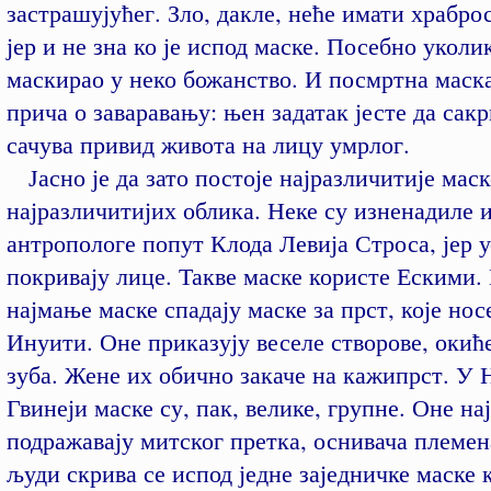
застрашујућег. Зло, дакле, неће имати храбро
јер и не зна ко је испод маске. Посебно уколи
маскирао у неко божанство. И посмртна маска
прича о заваравању: њен задатак јесте да сакр
сачува привид живота на лицу умрлог.
Јасно је да зато постоје најразличитије маск
најразличитијих облика. Неке су изненадиле 
антропологе попут Клода Левија Строса, јер 
покривају лице. Такве маске користе Ескими.
најмање маске спадају маске за прст, које нос
Инуити. Оне приказују веселе створове, окиће
зуба. Жене их обично закаче на кажипрст. У 
Гвинеји маске су, пак, велике, групне. Оне н
подражавају митског претка, оснивача племен
људи скрива се испод једне заједничке маске 