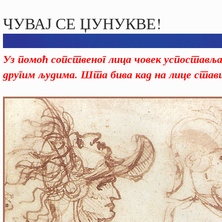
ЧУВАЈ СЕ ЏУНУКВЕ!
Уз помоћ сопственог лица човек успоставља 
другим људима. Шта бива кад на лице став