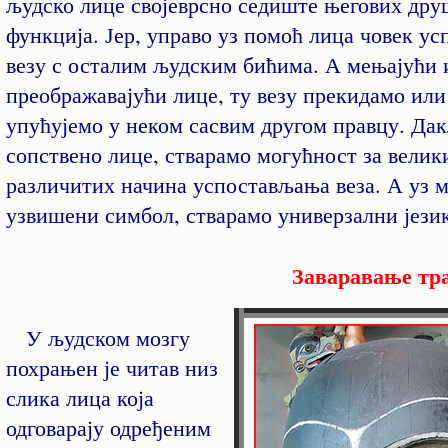
људско лице својеврсно седиште његових др
функција. Јер, управо уз помоћ лица човек у
везу с осталим људским бићима. А мењајући 
преображавајући лице, ту везу прекидамо или 
упућујемо у неком сасвим другом правцу. Дак
сопствено лице, стварамо могућност за велик
различитих начина успостављања веза. А уз ма
узвишени симбол, стварамо универзални језик
Заваравање тра
У људском мозгу
похрањен је читав низ
слика лица која
одговарају одређеним