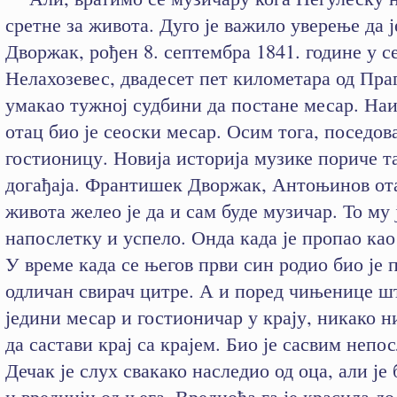
сретне за живота. Дуго је важило уверење да
Дворжак, рођен 8. септембра 1841. године у с
Нелахозевес, двадесет пет километара од Праг
умакао тужној судбини да постане месар. Наи
отац био је сеоски месар. Осим тога, поседова
гостионицу. Новија историја музике пориче т
догађаја. Франтишек Дворжак, Антоњинов ота
живота желео је да и сам буде музичар. То му 
напослетку и успело. Онда када је пропао као
У време када се његов први син родио био је 
одличан свирач цитре. А и поред чињенице шт
једини месар и гостионичар у крају, никако н
да састави крај са крајем. Био је сасвим непо
Дечак је слух свакако наследио од оца, али је
и вреднији од њега. Вредноћа га је красила до