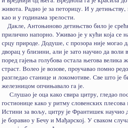
живота. Радио је за петорицу. И у детињству,
као и у годинама зрелости.
Дакле, Антоњиново детињство било је срећн
прилично напорно. Уживао је у кући која се н
срцу природе. Додуше, с прозора није могао д
дворац у близини, али је зато научио да воли в
поред гајења голубова остала његова велика 
страст. Волео је возове, проучавао помно ред
разгледао станице и локомотиве. Све што је б
железницом опчињавало га је.
Слушао је оца како свира цитру, гледао по
гостионице како у ритму словенских плесова 
Истини за вољу, цитру је Франтишек научио д
је боравио у Бечу и Мађарској. У сваком случа