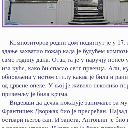
Композиторов родни дом подигнут је у 17. в
здање захватио пожар када је будућем композ
само годину дана. Отац га је у наручју понео
иза куће, како би спасао свог првенца. Али, к
обновљена у истом стилу каква је била и рани
од црвене опеке. У њој је живело неколико по
приземљу је била крчма.
Видевши да дечак показује занимање за му
Франтишек Дворжак био је пресрећан. Најзад
оствари његов сан. И заиста, Антоњин је био 
а надасве упоран. И дуго му је било потребно