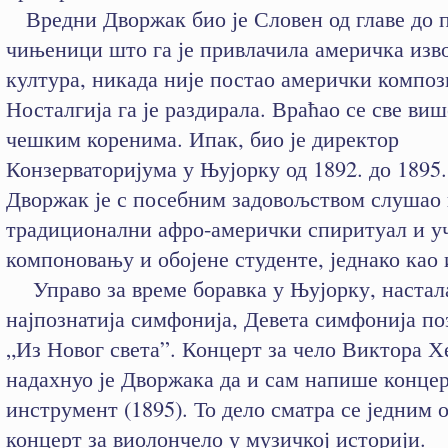
Вредни Дворжак био је Словен од главе до п
чињеници што га је привлачила америчка изв
култура, никада није постао амерички композ
Носталгија га је раздирала. Враћао се све ви
чешким коренима. Ипак, био је директор
Конзерваторијума у Њујорку од 1892. до 1895.
Дворжак је с посебним задовољством слушао 
традиционални афро-амерички спиритуал и у
компоновању и обојене студенте, једнако као 
Управо за време боравка у Њујорку, настала
најпознатија симфонија, Девета симфонија по
„Из Новог света”. Концерт за чело Виктора Х
надахнуо је Дворжака да и сам напише концер
инструмент (1895). То дело сматра се једним 
концерт за виолончело у музичкој историји.