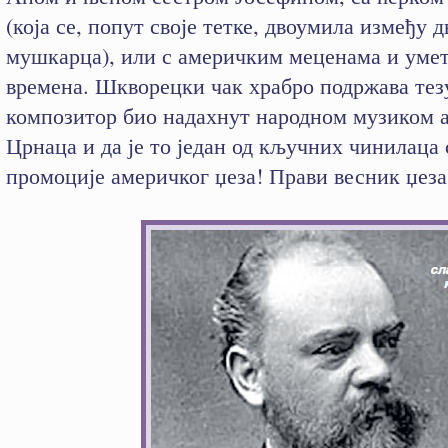
(која се, попут своје тетке, двоумила између д
мушкарца), или с америчким меценама и уме
времена. Шкворецки чак храбро подржава тезу
композитор био надахнут народном музиком 
Црнаца и да је то један од кључних чинилаца 
промоције америчког џеза! Прави весник џеза