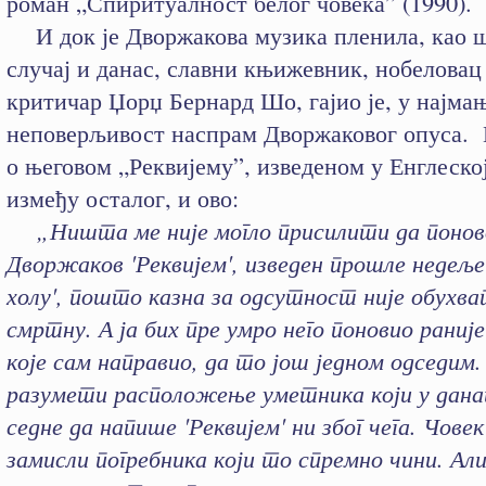
роман „Спиритуалност белог човека” (1990).
И док је Дворжакова музика пленила, као ш
случај и данас, славни књижевник, нобеловац
критичар Џорџ Бернард Шо, гајио је, у најма
неповерљивост наспрам Дворжаковог опуса. 
о његовом „Реквијему”, изведеном у Енглеској
између осталог, и ово:
„Ништа ме није могло присилити да понов
Дворжаков 'Реквијем', изведен прошле недеље
холу', пошто казна за одсутност није обухва
смртну. А ја бих пре умро него поновио раниј
које сам направио, да то још једном одседим.
разумети расположење уметника који у дан
седне да напише 'Реквијем' ни због чега. Чове
замисли погребника који то спремно чини. Ал