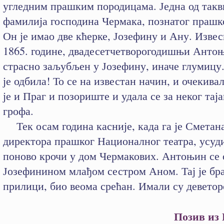
угледним прашким породицама. Једна од такви
фамилија господина Чермака, познатог прашко
Он је имао две кћерке, Јозефину и Ану. Извесн
1865. године, двадесетчетворогодишњи Анто
страсно заљубљен у Јозефину, иначе глумицу.
је одбила! То се на известан начин, и очекива
је и Праг и позориште и удала се за неког тај
грофа.
Тек осам година касније, када га је Сметана
директора прашког Националног театра, усуди
поново крочи у дом Чермакових. Антоњин се 
Јозефинином млађом сестром Аном. Тај је бра
прилици, био веома срећан. Имали су деветор
Позив из