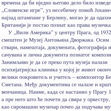
времена да би иједно његово дело било изведе
„Словенске игре”, уз несебичну помоћ Јохане
најзад штампане у Берлину, могао је да одахн
Британији је постао познат као права музичка
У „Вили Америка” у центру Прага, од 1932.
смештен је Музеј Антоњина Дворжака. Осим
ствари, намештаја, докумената, фотографија и
сачувана и лична документа познатог компози
Занимљиво је да се преко пута музеја налази
психијатријска клиника у којој је живот окон
велики покровитељ и учитељ – композитор Б
Сметана. Међу документима се налазе и крш
венчаница. Наиме, када се настанио у Прагу 1
а пре него што ће почети да свира у оркестру,
као сиромашни музичар почео да подучава му