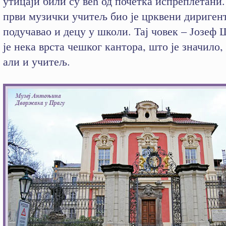
утицаји били су већ од почетка испреплетан
први музички учитељ био је црквени диригент
подучавао и децу у школи. Тај човек – Јозеф
је нека врста чешког кантора, што је значило,
али и учитељ.