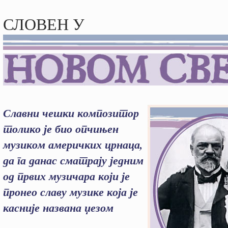
СЛОВЕН У
Славни чешки композитор
толико је био опчињен
музиком америчких црнаца,
да га данас сматрају једним
од првих музичара који је
пронео славу музике која је
касније названа џезом