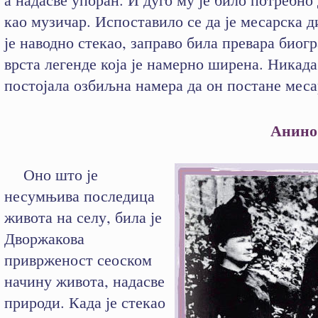
као музичар. Испоставило се да је месарска д
је наводно стекао, заправо била превара биог
врста легенде која је намерно ширена. Никада
постојала озбиљна намера да он постане меса
Анино
Оно што је
несумњива последица
живота на селу, била је
Дворжакова
приврженост сеоском
начину живота, надасве
природи. Када је стекао