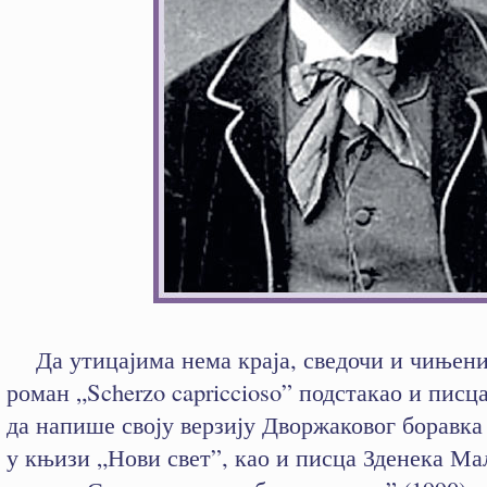
Да утицајима нема краја, сведочи и чињениц
роман „Scherzo capriccioso” подстакао и писц
да напише своју верзију Дворжаковог боравк
у књизи „Нови свет”, као и писца Зденека Ма