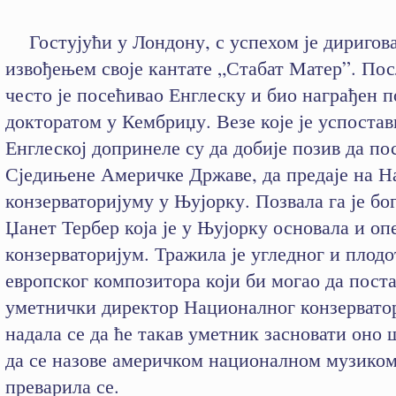
Гостујући у Лондону, с успехом је диригов
извођењем своје кантате „Стабат Матер”. Пос
често је посећивао Енглеску и био награђен 
докторатом у Кембриџу. Везе које је успостав
Енглеској допринеле су да добије позив да по
Сједињене Америчке Државе, да предаје на 
конзерваторијуму у Њујорку. Позвала га је б
Џанет Тербер која је у Њујорку основала и оп
конзерваторијум. Тражила је угледног и плод
европског композитора који би могао да пост
уметнички директор Националног конзервато
надала се да ће такав уметник засновати оно 
да се назове америчком националном музико
преварила се.