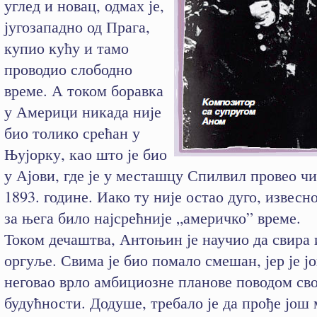
углед и новац, одмах је,
југозападно од Прага,
купио кућу и тамо
проводио слободно
време. А током боравка
у Америци никада није
био толико срећан у
Њујорку, као што је био
у Ајови, где је у месташцу Спилвил провео чи
1893. године. Иако ту није остао дуго, извесно 
за њега било најсрећније „америчко” време.
Током дечаштва, Антоњин је научио да свира 
оргуље. Свима је био помало смешан, јер је ј
неговао врло амбициозне планове поводом сво
будућности. Додуше, требало је да прође још