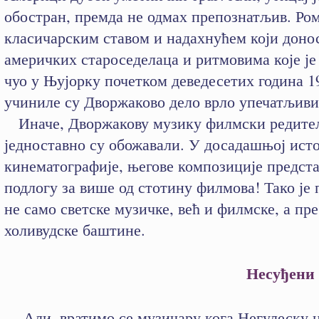
обостран, премда не одмах препознатљив. Ро
класичарским ставом и надахнућем који доно
америчких староседелаца и ритмовима које је
чуо у Њујорку почетком деведесетих година 1
учиниле су Дворжаково дело врло упечатљиви
Иначе, Дворжакову музику филмски редит
једноставно су обожавали. У досадашњој ист
кинематографије, његове композиције предст
подлогу за више од стотину филмова! Тако је 
не само светске музичке, већ и филмске, а пре
холивудске баштине.
Несуђени
Али, вратимо се музичару кога Негулеску н