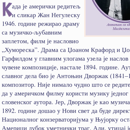
ада је амерички редитељ
и сликар Жан Негулеску
1946. године режирао драму
са музичко-љубавним
заплетом, филм је насловио
„Хумореска”. Драма са Џоаном Крафорд и Џ
Гарфилдом у главним улогама узела је наслов
чувене композиције, настале 1894. године. Ау
славног дела био је Антоњин Дворжак (1841–
композитор. Није нимало чудно што се редит
да у америчком филму користи музику једног 
словенског аутора. Јер, Дворжак је као музича
1892. године дошао у Нови свет да буде дирек
Националног конзерваторијума у Њујорку ост
Америци дубок уметнички траг. Али, утицај ј