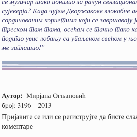
се музичар тако понизио за рачун сензациона
сујеверја? Када чујем Дворжакове злокобне а
сординованим корнетима који се завршавају 
треском там-тама, осећам се тачно тако ка
подигао увис лобању са упаљеном свећом у њој
ме заплашио!”
Аутор:
Мирјана Огњановић
број:
3196
2013
Пријавите се
или
се региструјте
да бисте сла
коментаре