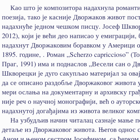
Као што је композитора надахнула романти
поезија, тако је касније Дворжаков живот пос
надахнуће једном чешком писцу. Јосеф Шкво
2012), који је већи део написао у емиграцији, 
надахнут Дворжаковим боравком у Америци о
1895. године, . Роман „Scherzo capriccioso” (Т
Праг, 1991) има и поднаслов „Весели сан о Д
Шкворецки је дуго сакупљао материјал за овај
да се описано раздобље Дворжаковог живота у
мери ослања на документарну и архивску гра
није реч о научној монографији, већ о ауторск
надахнутој догађајима из живота великог ком
На узбудљив начин читалац сазнаје мање п
детаље из Дворжаковог живота. Његов однос 
Аном и њеном сестром Јосефином, са ћерком