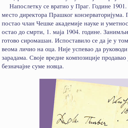
Напослетку се вратио у Праг. Године 1901. 
место директора Прашког конзерваторијума. 
постао члан Чешке академије науке и уметност
остао до смрти, 1. маја 1904. године. Занимљи
готово сиромашан. Испоставило се да је у то
веома личио на оца. Није успевао да руковод
зарадама. Своје вредне композиције продавао 
безначајне суме новца.