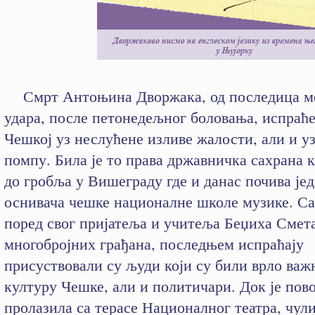
Смрт Антоњина Дворжака, од последица м
удара, после петонедељног боловања, испраће
Чешкој уз неслућене изливе жалости, али и у
помпу. Била је то права државничка сахрана к
до гробља у Вишеграду где и данас почива јед
оснивача чешке националне школе музике. Са
поред свог пријатеља и учитеља Беџиха Смет
многобројних грађана, последњем испраћају
присуствовали су људи који су били врло важ
културу Чешке, али и политичари. Док је пов
пролазила са терасе Националног театра, чули