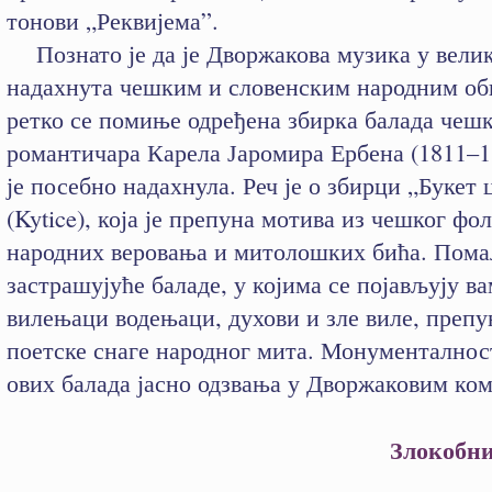
тонови „Реквијема”.
Познато је да је Дворжакова музика у велик
надахнута чешким и словенским народним об
ретко се помиње одређена збирка балада чеш
романтичара Карела Јаромира Ербена (1811–18
је посебно надахнула. Реч је о збирци „Букет 
(Kytice), која је препуна мотива из чешког фо
народних веровања и митолошких бића. Пома
застрашујуће баладе, у којима се појављују в
вилењаци водењаци, духови и зле виле, препу
поетске снаге народног мита. Монументалнос
ових балада јасно одзвања у Дворжаковим ко
Злокобни