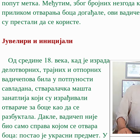
попут метка. Међутим, због бројних незгода к
приликом отварања боца догађале, ови вадич
су престали да се користе.
Јувелири и иницијали
Од средине 18. века, кад је израда
делотворних, трајних и отпорних
вадичепова била у потпуности
савладана, стваралачка машта
занатлија који су израђивали
отвараче за боце као да се
разбуктала. Дакле, вадичеп није
био само справа којом се отвара
боца: постао је украсни предмет. У