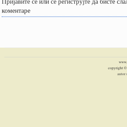
Пријавите се
или
се региструјте
да бисте сла
коментаре
www.p
copyright ©
autor 