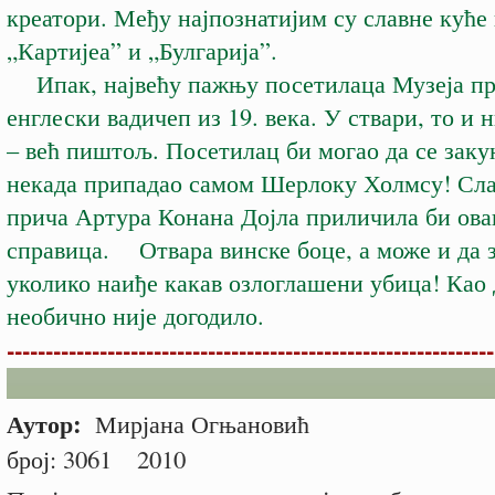
креатори. Међу најпознатијим су славне куће
„Картијеа” и „Булгарија”.
Ипак, највећу пажњу посетилаца Музеја пр
енглески вадичеп из 19. века. У ствари, то и 
– већ пиштољ. Посетилац би могао да се закун
некада припадао самом Шерлоку Холмсу! Сла
прича Артура Конана Дојла приличила би ова
справица. Отвара винске боце, а може и да 
уколико наиђе какав озлоглашени убица! Као 
необично није догодило.
---------------------------------------------------------------
Аутор:
Мирјана Огњановић
број:
3061
2010