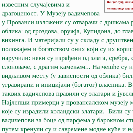
извесним случајевима и
Ив Русе-Руар, позн
колекционар вадиче
драгоценост. У Музеју вадичепова
у Прованси изложени су отварачи с дршкама 
облика: од гроздова, оружја, Купидона, до гла
викинга. И материјали су у складу с друштве
положајем и богатством оних који су их кори
наручили: неки су израђени од злата, сребра, 
слоноваче, с драгим камењем... Најчешће су 
видљивом месту (у зависности од облика) бил
угравирани и иницијали (богатог) власника. 
таквих вадичепова правили су златари и јувел
Најлепши примерци у провансалском музеју 
које су израдили холандски златари. Били су
вадичепови за боце од парфема у барокном
путем кренули су и савремене модне куће и 