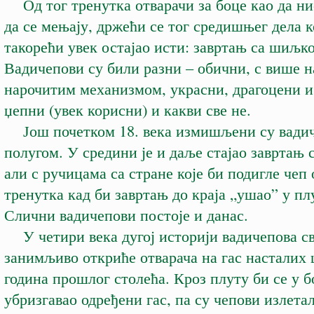
Од тог тренутка отварачи за боце као да ни
да се мењају, држећи се тог средишњег дела ко
такорећи увек остајао исти: завртањ са шиљко
Вадичепови су били разни – обични, с више н
нарочитим механизмом, украсни, драгоцени и
џепни (увек корисни) и какви све не.
Још почетком 18. века измишљени су вадич
полугом. У средини је и даље стајао завртањ
али с ручицама са стране које би подигле чеп 
тренутка кад би завртањ до краја „ушао” у п
Слични вадичепови постоје и данас.
У четири века дугој историји вадичепова св
занимљиво откриће отварача на гас насталих
година прошлог столећа. Кроз плуту би се у б
убризгавао одређени гас, па су чепови излет