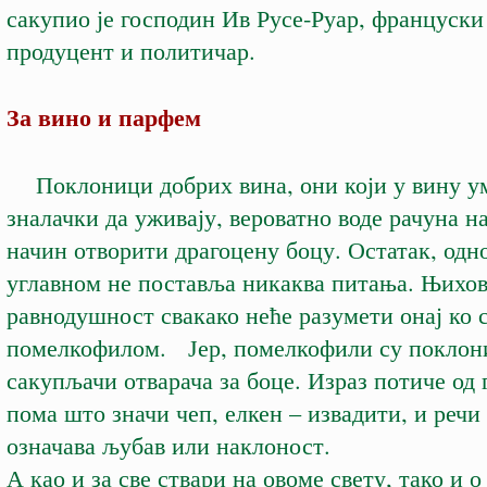
сакупио је господин Ив Русе-Руар, француск
продуцент и политичар.
За вино и парфем
Поклоници добрих вина, они који у вину у
зналачки да уживају, вероватно воде рачуна на
начин отворити драгоцену боцу. Остатак, одн
углавном не поставља никаква питања. Њихо
равнодушност свакако неће разумети онај ко 
помелкофилом. Јер, помелкофили су поклон
сакупљачи отварача за боце. Израз потиче од 
пома што значи чеп, елкен – извадити, и речи
означава љубав или наклоност.
А као и за све ствари на овоме свету, тако и 