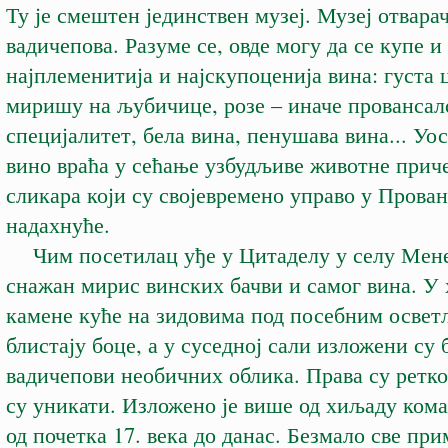
Ту је смештен јединствен музеј. Музеј отварач
вадичепова. Разуме се, овде могу да се купе и
најплеменитија и најскупоценија вина: густа 
миришу на љубичице, розе – иначе провансал
специјалитет, бела вина, пенушава вина... Уо
вино враћа у сећање узбудљиве животне прич
сликара који су својевремено управо у Прова
надахнуће.
Чим посетилац уђе у Цитаделу у селу Мене
снажан мирис винских бачви и самог вина. У
камене куће на зидовима под посебним осве
блистају боце, а у суседној сали изложени су 
вадичепови необичних облика. Права су ретко
су уникати. Изложено је више од хиљаду кома
од почетка 17. века до данас. Безмало све при