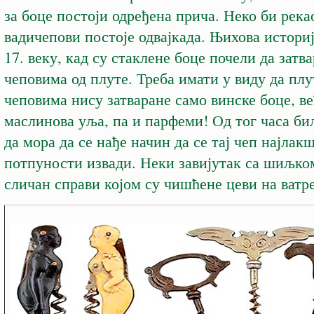
за боце постоји одређена прича. Неко би река
вадичепови постоје одвајкада. Њихова истори
17. веку, кад су стаклене боце почели да затва
чеповима од плуте. Треба имати у виду да пл
чеповима нису затваране само винске боце, ве
маслинова уља, па и парфеми! Од тог часа бил
да мора да се нађе начин да се тај чеп најлакш
потпуности извади. Неки завијутак са шиљком
сличан справи којом су чишћене цеви на ватр