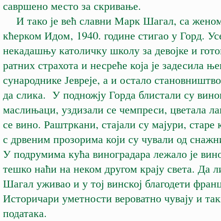
савршено место за скривање.
И тако је већ славни Марк Шагал, са жено
кћерком Идом‚ 1940. године стигао у Горд. Ус
некадашњу католичку школу за девојке и гото
ратних страхота и несреће која је задесила ње
сународнике Јевреје, а и остало
становништво,
да слика. У подножју Горда блистали су вино
маслињаци, уздизали се чемпреси, цветала ла
се вино. Раштркани, стајали су мајури, старе
с дрвеним прозорима који су чували од снажн
У подрумима кућа виноградара лежало је вино
тешко наћи на неком другом крају света. Да л
Шагал уживао и у тој винској благодети франц
Историчари уметности вероватно чувају и так
података.