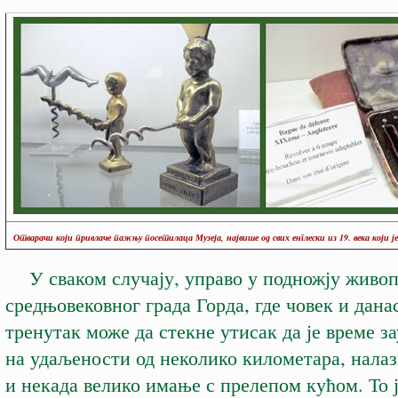
Отварачи који привлаче пажњу посетилаца Музеја, највише од свих енглески из 19. века који је 
У сваком случају, управо у подножју живо
средњовековног града Горда, где човек и дана
тренутак може да стекне утисак да је време з
на удаљености од неколико километара, налаз
и некада велико имање с прелепом кућом. То 