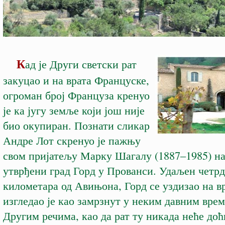
К
ад је Други светски рат
закуцао и на врата Француске,
огроман број Француза кренуо
је ка југу земље који још није
био окупиран. Познати сликар
Андре Лот скренуо је пажњу
свом пријатељу Марку Шагалу (1887–1985) н
утврђени град Горд у Прованси. Удаљен четр
километара од Авињона, Горд се уздизао на в
изгледао је као замрзнут у неким давним вр
Другим речима, као да рат ту никада неће доћ