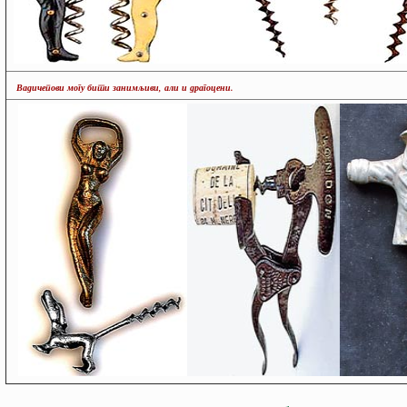
Вадичепови могу бити занимљиви, али и драгоцени.