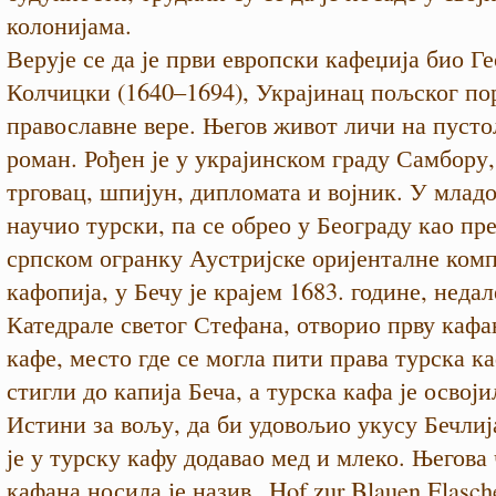
колонијама.
Верује се да је први европски кафеџија био Ге
Колчицки (1640–1694), Украјинац пољског по
православне вере. Његов живот личи на пуст
роман. Рођен је у украјинском граду Самбору,
трговац, шпијун, дипломата и војник. У младо
научио турски, па се обрео у Београду као пр
српском огранку Аустријске оријенталне комп
кафопија, у Бечу је крајем 1683. године, недал
Катедрале светог Стефана, отворио прву кафан
кафе, место где се могла пити права турска к
стигли до капија Беча, а турска кафа је освоји
Истини за вољу, да би удовољио укусу Бечлиј
је у турску кафу додавао мед и млеко. Његова
кафана носила је назив „Hof zur Blauen Flasch