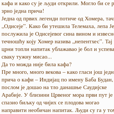
кафа и како су је људи открили. Могло би се р
зрно једна прича!
Једна од првих легенди потиче од Хомера, тач
„Одисеје”. Како би утешила Телемаха, лепа Ј
послужила је Одисејевог сина вином и извес
течношћу коју Хомер назива „непентхес”. Тај
црни топли напитак ублажавао је бол и успева
сваку тужну мисао...
Да то можда није била кафа?
Пре много, много векова – како гласи још једн
прича о кафи – Индијац по имену Баба Будан,
послом је дошао на тло данашње Саудијске
Арабије. У близини Црвеног мора први пут је
спазио биљку од чијих се плодова могао
направити необичан напитак. Људи су га у то