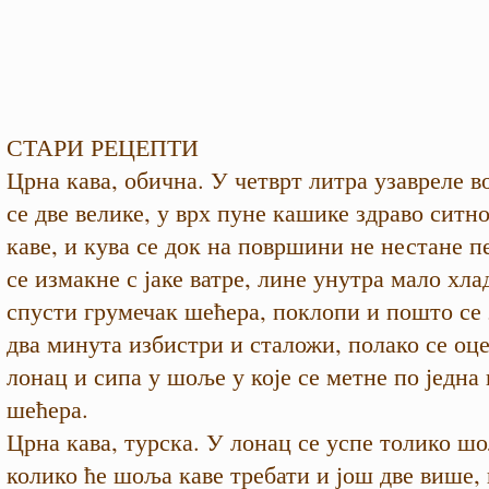
СТАРИ РЕЦЕПТИ
Црна кава, обична. У четврт литра узавреле в
се две велике, у врх пуне кашике здраво ситн
каве, и кува се док на површини не нестане п
се измакне с јаке ватре, лине унутра мало хла
спусти грумечак шећера, поклопи и пошто се 
два минута избистри и сталожи, полако се оц
лонац и сипа у шоље у које се метне по једна
шећера.
Црна кава, турска. У лонац се успе толико ш
колико ће шоља каве требати и још две више, 