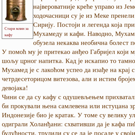
највероватније креће управо из Јем
ходочасници су је из Меке пренели
Сирију. Постоји и легенда која пр
Стари млин за
Мухамеду и кафи. Наводно, Мухаме
кафу
обузела некаква необична болест 
У помоћ му је притекао анђео Габријел који м
шољу црног напитка. Кад је искапио то тамно
Мухамед је с лакоћом успео да изађе на крај с
четрдесеторицом витезова, али и истим бројем
девојака!
Чини се да су кафу с одушевљењем прихватали
би прокували њена самлевена или истуцана зр
Индонезије био је кратак. У томе су велику у
одиграли Холанђани: схвативши да је кафа пи
будућности, трудили су се да је посаде у свој