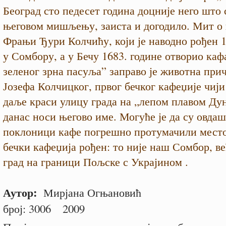
Београд сто педесет година доцније него што с
његовом мишљењу, заиста и догодило. Мит о
Фрањи Ђури Колчићу, који је наводно рођен 1
у Сомбору, а у Бечу 1683. године отворио каф
зеленог зрна пасуља” заправо је животна при
Јозефа Колчицког, првог бечког кафеџије чиј
даље краси улицу града на „лепом плавом Дун
данас носи његово име. Могуће је да су овда
поклоници кафе погрешно протумачили место 
бечки кафеџија рођен: то није наш Сомбор, в
град на граници Пољске с Украјином .
Аутор:
Мирјана Огњановић
број:
3006
2009