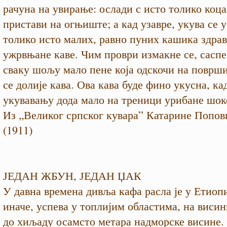
рачуна на увирање: ослади с исто толико коц
пристави на огњиште; а кад узавре, укува се у
толико исто малих, равно пуних кашика здра
ужрвњане каве. Чим проври измакне се, саспе
сваку шољу мало пене која одскочи на површ
се долије кава. Ова кава буде фино укусна, кад
укувавању дода мало на треници урибане шок
Из „Великог српског кувара” Катарине Попо
(1911)
ЈЕДАН ЖБУН, ЈЕДАН ЏАК
У давна времена дивља кафа расла је у Етиопи
иначе, успева у топлијим областима, на виси
до хиљаду осамсто метара надморске висине. Д