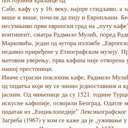
Сабе, кафу су у 16. веку, најпре стидљиво, а з
више и више, почели да пију и Европљани. Бе
несумњиво први европски град на „путу кафе
континент, сматра Радмило Мулић, поред Рад
Марковића, један од аутора изложбе „Европск
недавно приређене у Етнографском музеју. П
његовом уверењу, прва кафана није отворена у
нашој престоници.
Иначе страсни поклоник кафе, Радмило Мули
од податка који му се чинио једноставним и 
јасним. Од чињенице да су 1521. године Турци
искусне кафопије, освојили Београд. Одатле 
податак из „Енциклопедије” Лексикографског 
Загреба (1967) у ком се каже да је „уживање у