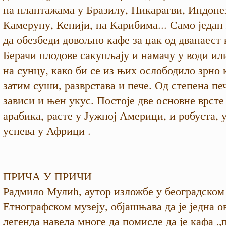
на плантажама у Бразилу, Никарагви, Индоне
Камеруну, Кенији, на Карибима... Само једа
да обезбеди довољно кафе за џак од дванаест
Берачи плодове сакупљају и намачу у води ил
на сунцу, како би се из њих ослободило зрно 
затим суши, разврстава и пече. Од степена пе
зависи и њен укус. Постоје две основне врсте
арабика, расте у Јужној Америци, и робуста, 
успева у Африци .
ПРИЧА У ПРИЧИ
Радмило Мулић, аутор изложбе у београдском
Етнографском музеју, објашњава да је једна 
легенда навела многе да помисле да је кафа 