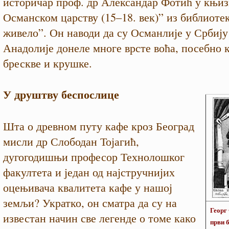
историчар проф. др Александар Фотић у књи
Османском царству (15–18. век)” из библиотек
живело”. Он наводи да су Османлије у Србију
Анадолије донеле многе врсте воћа, посебно к
брескве и крушке.
У друштву беспослице
Шта о древном путу кафе кроз Београд
мисли др Слободан Тојагић,
дугогодишњи професор Технолошког
факултета и један од најстручнијих
оцењивача квалитета кафе у нашој
земљи? Укратко, он сматра да су на
Георг
известан начин све легенде о томе како
први 