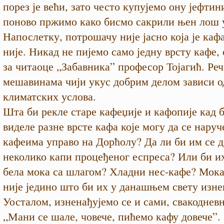
порез је већи, зато често купујемо ону јефтини
поново пржимо како бисмо сакрили њен лош 
Напослетку, потрошачу није јасно која је кафа
није. Никад не пијемо само једну врсту кафе, 
за читаоце „Забавника” професор Тојагић. Реч 
мешавинама чији укус добрим делом зависи о
климатских услова.
Шта би рекле старе кафеџије и кафопије кад 
виделе разне врсте кафа које могу да се наруч
кафеима управо на Дорћолу? Да ли би им се 
неколико капи процеђеног еспреса? Или би и
бела мока са шлагом? Хладни нес-кафе? Мок
није једино што би их у данашњем свету изне
Уосталом, изненађујемо се и сами, свакодневн
„Мани се шале, човече, пићемо кафу довече”.