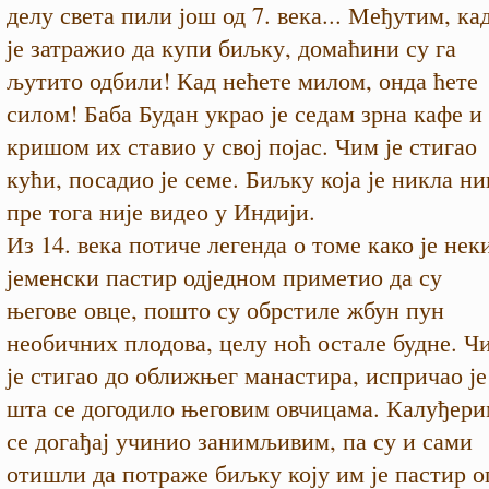
делу света пили још од 7. века... Међутим, ка
је затражио да купи биљку, домаћини су га
љутито одбили! Кад нећете милом, онда ћете
силом! Баба Будан украо је седам зрна кафе и
кришом их ставио у свој појас. Чим је стигао
кући, посадио је семе. Биљку која је никла ни
пре тога није видео у Индији.
Из 14. века потиче легенда о томе како је нек
јеменски пастир одједном приметио да су
његове овце, пошто су обрстиле жбун пун
необичних плодова, целу ноћ остале будне. Ч
је стигао до оближњег манастира, испричао је
шта се догодило његовим овчицама. Калуђери
се догађај учинио занимљивим, па су и сами
отишли да потраже биљку коју им је пастир о