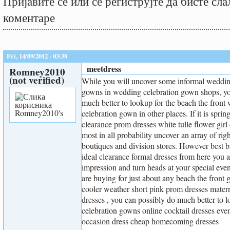
Пријавите се
или
се региструјте
да бисте сла
коментаре
Fri, 14/09/2012 - 03:38
meetdress
Romney2010
(not verified)
While you will uncover some informal weddin
gowns in wedding celebration gown shops, yo
much better to lookup for the beach the front
celebration gown in other places. If it is spri
clearance prom dresses
white tulle flower girl
most in all probability uncover an array of rig
boutiques and division stores. However
best 
ideal
clearance formal dresses
from here you a
impression and turn heads at your special event
are buying for just about any beach the front 
cooler weather
short pink prom dresses
mater
dresses
, you can possibly do much better to 
celebration gowns online
cocktail dresses ev
occasion dress
cheap homecoming dresses