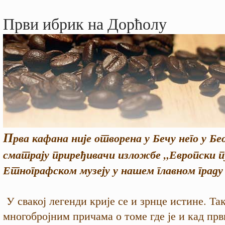
Први ибрик на Дорћолу
П
рва кафана није отворена у Бечу него у Бео
сматрају приређивачи изложбе „Европски п
Етнографском музеју у нашем главном граду
У свакој легенди крије се и зрнце истине. Так
многобројним причама о томе где је и кад прв