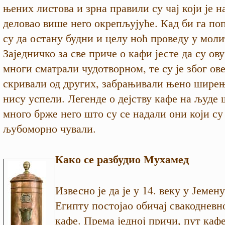
њених листова и зрна правили су чај који је н
деловао више него окрепљујуће. Кад би га по
су да остану будни и целу ноћ проведу у моли
Заједничко за све приче о кафи јесте да су ов
многи сматрали чудотворном, те су је због о
скривали од других, забрањивали њено ширењ
нису успели. Легенде о дејству кафе на људе 
много брже него што су се надали они који су 
љубоморно чували.
Како се разбудио Мухамед
Извесно је да је у 14. веку у Јемен
Египту постојао обичај свакодневн
кафе. Према једној причи, пут каф