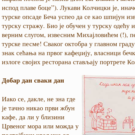
испод плаве боце”). Лукави Колчицки је, инач
турске опсаде Беча успео да се као шпијун из
турску стражу. Био је обучен у турску одећу и
верним слугом, извесним Михајловићем (!), п
турске песме! Сваког октобра у главном граду
знак сећања на првог кафеџију, власници беч
излоге својих ресторана стављају портрете К
Добар дан сваки дан
Иако се, дакле, не зна где
је тачно никао први жбун
кафе, да ли у близини
Црвеног мора или можда у
постојбини краљице од