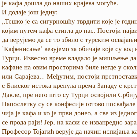
је кафа дошла до наших крајева могуће.
И додаје још једну:
„Тешко је са сигурношћу тврдити које је годи
којим путем кафа стигла до нас. Постоји најв
да верујемо да се то збило с турским освајањ
’Кафенисање’ везујемо за обичаје које су код 
Турци. Извесно време владало је мишљење да
кафане на овим просторима биле негде у око
или Сарајева... Међутим, постоји претпоставк
с Блиског истока кренула према Западу с крс
Дакле, пре него што су Турци освојили Србију
Напослетку су се конфесије готово посвађале 
чија је кафа и ко је први донео, а све из једно
се прода раји! Јер, на кафи се изванредно зара
Професор Тојагић верује да начин испијања к