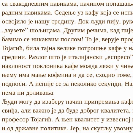
са свакодневним навикама, начином понашања
радним навикама. Седење уз кафу која се исп
освојило је нашу средину. Док људи пију, рук
„заузете” шољицама. Другим речима, кад пије
бавимо се никаквим послом! То је, верује про
Тојагић, била тајна велике потрошње кафе у 
средини. Разлог што је италијански „еспресо”
наклоност поклоника кафе можда лежи у чињ
њему има мање кофеина и да се, сходно томе,
подноси. А испије се за неколико секунди. Н
нема ни доливања.
Људи могу да изаберу начин припремања кафе
свиђа, али важно је да буде доброг квалитета,
професор Тојагић. А њен квалитет у извесној
и од државне политике. Јер, на скупљу увозну