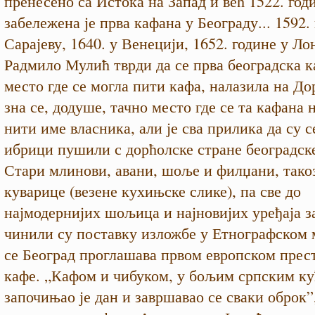
пренесено са Истока на Запад и већ 1522. год
забележена је прва кафана у Београду... 1592.
Сарајеву, 1640. у Венецији, 1652. године у Ло
Радмило Мулић тврди да се прва београдска к
место где се могла пити кафа, налазила на До
зна се, додуше, тачно место где се та кафана 
нити име власника, али је сва прилика да су 
ибрици пушили с дорћолске стране београдск
Стари млинови, авани, шоље и филџани, тако
куварице (везене кухињске слике), па све до
најмодернијих шољица и најновијих уређаја з
чинили су поставку изложбе у Етнографском 
се Београд проглашава првом европском пре
кафе. „Кафом и чибуком, у бољим српским ку
започињао је дан и завршавао се сваки оброк”