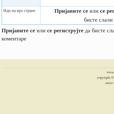
Пријавите се
се ре
или
Иди на врх стране
бисте слали
Пријавите се
се региструјте
или
да бисте сл
коментаре
www.p
copyright ©
autor 