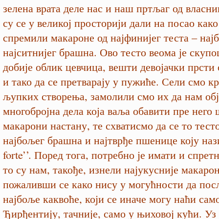
зелена врата деле нас и наш пртљаг од власни
су се у великој просторији дали на посао како
спремили макароне од најфинијег теста – најб
најситнијег брашна. Ово тесто веома је скуп
добије облик цевчица, вешти девојачки прсти 
и тако да се претварају у пужиће. Сели смо кр
љупких створења, замолили смо их да нам об
многобројна дела која ваља обавити пре него 
макарони настану, те схватисмо да се то тест
најбољег брашна и најтврђе пшенице коју нази
forte’’. Поред тога, потребно је имати и спрет
то су нам, такође, изнели најукусније макарон
пожаливши се како нису у могућности да пос
најбоље каквоће, који се иначе могу наћи сам
Ђирђентију, тачније, само у њиховој кући. Уз 