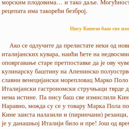
морским плодовима… и тако даље. Могућност
рецепата има такорећи безброј.
Нису Кинези баш све из
Ако се одлучите да прелистате неки од нов
италијанских кувара, наићи ћете на недвосми
оповргавање старе претпоставке да је ову чув
кулинарску баштину на Апенинско полуострв
славни венецијански морепловац Марко Поло 
Италијански гастрономски стручњаци тврде д
нема истине. Па нису баш све измислили Кин
Наравно, можда су се у товару Марка Пола по
Кине заиста налазили и (пиринчани) резанци,
је у данашњој Италији било и пре! Још од вр