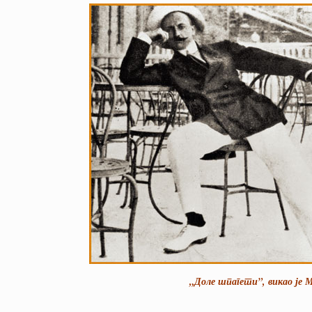
„Доле шпагети”, викао је