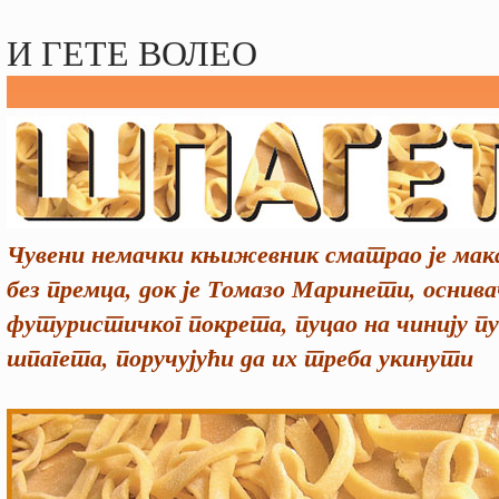
И ГЕТЕ ВОЛЕО
Чувени немачки књижевник сматрао је мака
без премца, док је Томазо Маринети, оснива
футуристичког покрета, пуцао на чинију пу
шпагета, поручујући да их треба укинути