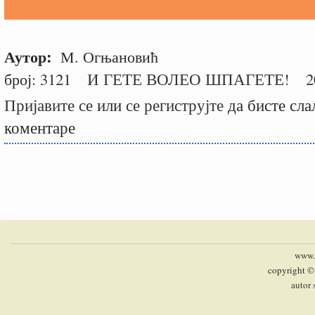
Аутор:
М. Огњановић
број:
3121
И ГЕТЕ ВОЛЕО ШПАГЕТЕ!
2
Пријавите се
или
се региструјте
да бисте сла
коментаре
www.p
copyright ©
autor 