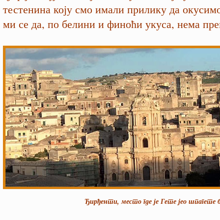
тестенина коју смо имали прилику да окусим
ми се да, по белини и финоћи укуса, нема п
Ђирђенти, место где је Гете јео шпагете без