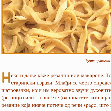
Ручно прављени
еко и даље каже резанци или макароне. То
старински изрази. Млађи се често опред
шатровачки, који им вероватно звучи духовити
(резанци) или – пашгете (од шпагете, италијан
резанце која иначе потиче од речи spago, што