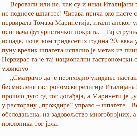
Веровали или не, чак су и неки Италијани 
не подносе шпагете! Читава прича око пасте 
нервирала Томаза Маринетија, италијанског у
оснивача футуристичког покрета. Тај стручња
испаде, почетком тридесетих година 20. века 
пуну врелих шпагета испалио је метак из пи
Нервирао га је тај национални гастрономски с
узвикнуо:
„Сматрамо да је неопходно укидање пасташ
бесмислене гастрономске религије Италијана!
прошло дуго од тог догађаја, а Маринети је „
у ресторану „прождире” управо – шпагете. Ве
обелодањена, на задовољство многобројних, 
поклоника тог јела.