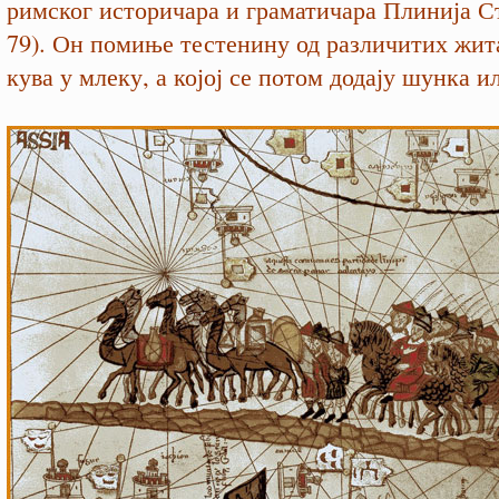
римског историчара и граматичара Плинија Ст
79). Он помиње тестенину од различитих жит
кува у млеку, а којој се потом додају шунка и