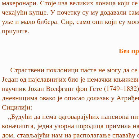
макеронари. Стоје иза великих лонаца који се
чекајући купце. У почетку су му додавали са
уље и мало бибера. Сир, само они који су мог
приуште.
Без п
Страствени поклоници пасте не могу да се 
Један од најславнијих био је немачки књижев
научник Јохан Волфганг фон Гете (1749–1832)
дневницима овако је описао долазак у Агриђе
Сицилији:
„Будући да нема одговарајућих пансиона ни
коначишта, једна узорна породица примила нас
дом, стављајући нам на располагање спаваћу 