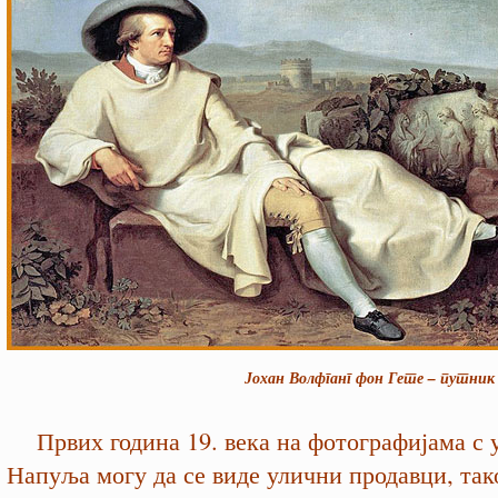
Јохан Волфганг фон Гете – путник и г
Првих година 19. века на фотографијама с 
Напуља могу да се виде улични продавци, так