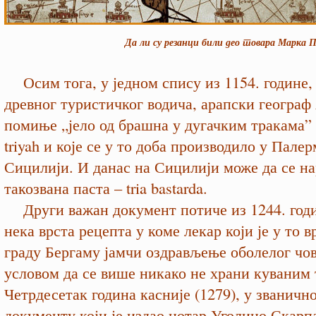
Да ли су резанци били део товара Марка П
Осим тога, у једном спису из 1154. године, 
древног туристичког водича, арапски геогра
помиње „јело од брашна у дугачким тракама” 
triyah и које се у то доба производило у Палер
Сицилији. И данас на Сицилији може да се н
такозвана паста – tria bastarda.
Други важан документ потиче из 1244. годин
нека врста рецепта у коме лекар који је у то 
граду Бергаму јамчи оздрављење оболелог чов
условом да се више никако не храни куваним 
Четрдесетак година касније (1279), у званичн
документу који је издао нотар Уголино Скарп