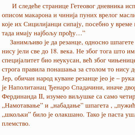
И следеће странице Гетеовог дневника исп
описом макарона и чинија пуних врелог масл
које их Сицилијанци сипају, посебно у време 
тада имају најбољу прођу…”
Занимљиво је да резанце, односно шпагете
нису јели све до 18. века. Не због тога што им 
специјалитет био неукусан, већ због чињениц
строга правила понашања за столом то нису д
Јер, обичан народ куване резанце јео је – рук
је Наполитанац Ђенаро Спадачини, иначе дв
Фердинанда II, изумео виљушке са само четир
„Намотавање” и „набадање” шпагета , „пужић
„шкољки” било је олакшано. Тако је паста уш
племство.