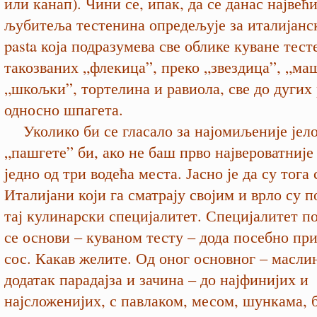
или канап). Чини се, ипак, да се данас највећи
љубитеља тестенина опредељује за италијанск
pasta која подразумева све облике куване тест
такозваних „флекица”, преко „звездица”, „ма
„шкољки”, тортелина и равиола, све до дугих 
одно
сно шпагета.
Уколико би се гласало за најомиљеније јело
„пашгете” би, ако не баш прво највероватније
једно од три водећа места. Јасно је да су тога
Италијани који га сматрају својим и врло су 
тај кулинарски специјалитет. Специјалитет по
се основи – куваном тесту – дода посебно п
сос. Какав желите. Од оног основног – масли
додатак парадајза и зачина – до најфинијих и
најсложенијих, с павлаком, месом, шункама, 