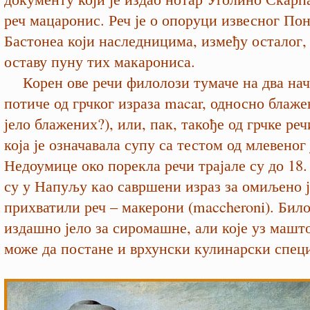
реч мацаронис. Реч је о опоруци извесног По
Бастонеа који наследницима, између осталог,
оставу пуну тих макарониса.
Корен ове речи филолози тумаче на два нач
потиче од грчког израза macar, односно блаж
јело блажених?), или, пак, такође од грчке реч
која је означавала супу са тестом од млевеног 
Недоумице око порекла речи трајале су до 18. 
су у Напуљу као савршени израз за омиљено 
прихватили реч – макерони (maccheroni). Било
издашно јело за сиромашне, али које уз машт
може да постане и врхунски кулинарски спец