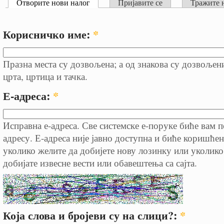
Отворите нови налог
Пријавите се
Тражите 
Корисничко име:
*
Празна места су дозвољена; а од знакова су дозвољен
црта, цртица и тачка.
Е-адреса:
*
Исправна е-адреса. Све системске е-поруке биће вам п
адресу. Е-адреса није јавно доступна и биће коришћен
уколико желите да добијете нову лозинку или уколико
добијате извесне вести или обавештења са сајта.
Која слова и бројеви су на слици?:
*