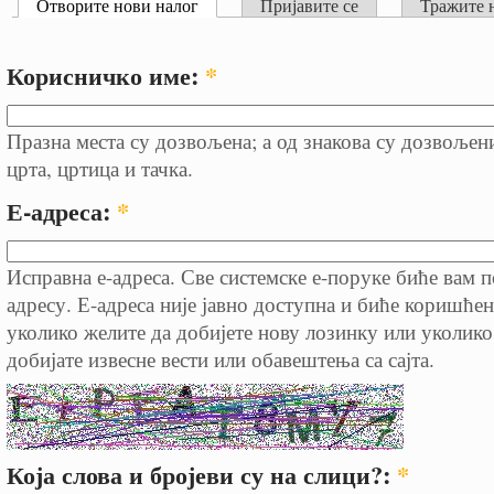
Отворите нови налог
Пријавите се
Тражите 
Корисничко име:
*
Празна места су дозвољена; а од знакова су дозвољен
црта, цртица и тачка.
Е-адреса:
*
Исправна е-адреса. Све системске е-поруке биће вам п
адресу. Е-адреса није јавно доступна и биће коришћен
уколико желите да добијете нову лозинку или уколико
добијате извесне вести или обавештења са сајта.
Која слова и бројеви су на слици?:
*