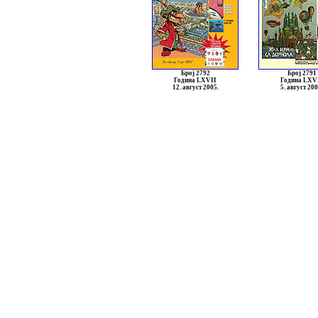
Број 2792
Број 2791
Година LXVII
Година LXV
12. август 2005.
5. август 200