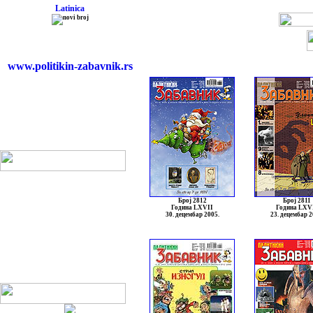
Latinica
www.politikin-zabavnik.rs
Број 2812
Број 2811
Година LXVII
Година LXV
30. децембар 2005.
23. децембар 2