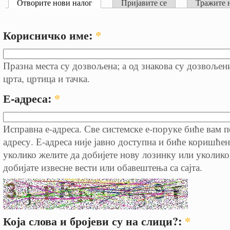
Отворите нови налог
Пријавите се
Тражите 
Корисничко име:
*
Празна места су дозвољена; а од знакова су дозвољен
црта, цртица и тачка.
Е-адреса:
*
Исправна е-адреса. Све системске е-поруке биће вам п
адресу. Е-адреса није јавно доступна и биће коришћен
уколико желите да добијете нову лозинку или уколико
добијате извесне вести или обавештења са сајта.
Која слова и бројеви су на слици?:
*