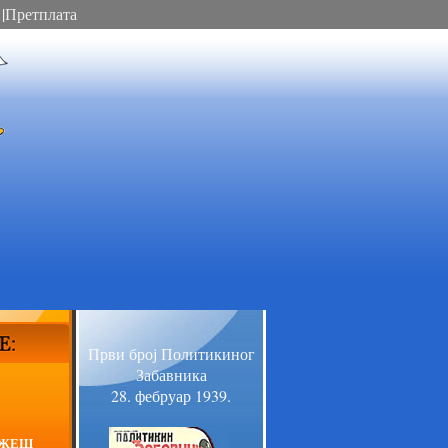
|
Претплата
Први број Политикиног
Забавника
28. фебруар 1939.
АЖЕШ