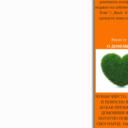
рокенрола испо
недавно на албуми
Four” i „Rock ’n
пропасти нема н
Рекли су
O ДОМОВ
ЧУВАМ ЧВРСТО,
И ПОНОСНО 
ЉУБАВ ПРЕМА
ДОМОВИНИ 
ПОТПУНО ПОВ
СВОЈ НАРОД. Паб