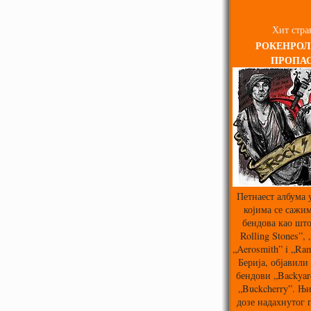
Хит стра
РОКЕНРОЛ
ПРОПА
Петнаест албума 
којима се сажим
бендова као што
Rolling Stones”,
„Aerosmith” i „Ra
Берија, објавили 
бендови „Backyard
„Buckcherry”. Њи
дозе надахнутог