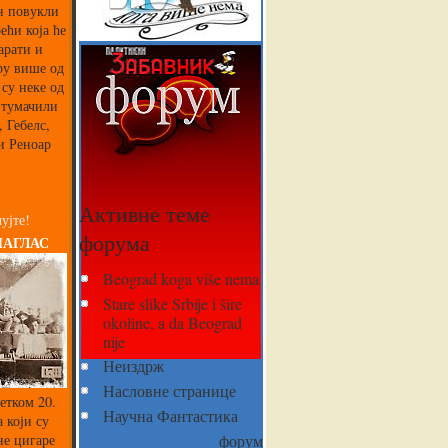
ин повукли
ећи која ће
арати и
ру више од
 су неке од
 тумачили
 Гебелс,
и Реноар
Активне теме
ујте!
форума
НАГЛАС
Beograd koga više nema
Stare slike Srbije i šire
okoline, a da Beograd
nije
Неиздрж
Насловне странице
етком 20.
Научна Фантастика
 који су
не цигаре
форум