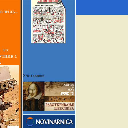
УЛИ ДА...
. век
УТНИК С
А
Учитавање