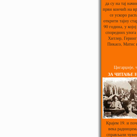
да су на тај нач
први кончић на вр
се ускоро расп
открити тајну ста
90 година, у којој
споредних улога
Хитлер, Геринг,
Пикасо, Матис 
Цигарџије, ч
ЗА ЧИТАЊЕ 
Крајем 19. и поч
века радницима
справљали чуве