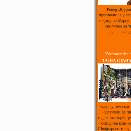
Ровер „Кјури
прославио је у ав
годину на Марсу. 
све успео да у
данашњег д
Уметност без 
ТАЈНА СТАНА
Када су немачки
одлучили да пр
садржину торбице
господина који се
Швајцарске, нису