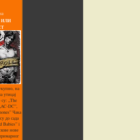
на
 ИЛИ
СТ
укупно, на
а утицај
 су: „The
 „AC-DC”,
mones” Чака
су до сада
 Babies” i
хове нове
 примарног