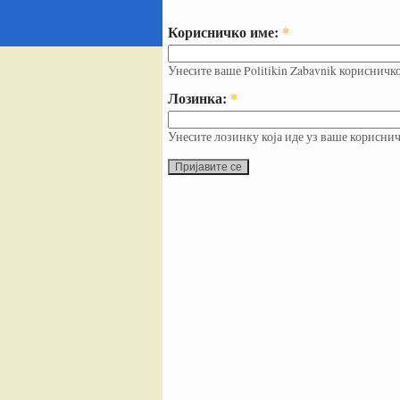
Корисничко име:
*
Унесите ваше Politikin Zabavnik корисничк
Лозинка:
*
Унесите лозинку која иде уз ваше кориснич