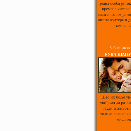
једна особа је то
времена читала
књиге. То им је п
опште културе и д
замисли.
Забавников
РУКА ШАПУ
Што их боље уп
увиђамо да разл
људи и животи
толико велике ка
мислил