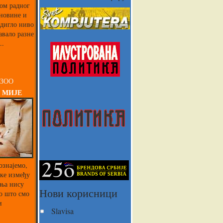
ком радног
 новине и
одигло ниво
авало разне
..
 ЗОО
 МИЈЕ
ознајемо,
ике између
ња нису
Нови корисници
о што смо
и
Slavisa