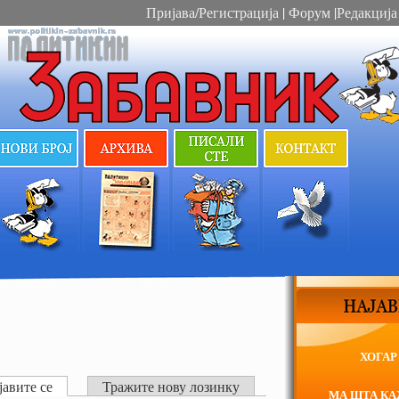
Пријава/Регистрација
|
Форум
|
Редакција
ХОГАР
авите се
Тражите нову лозинку
МА ШТА К