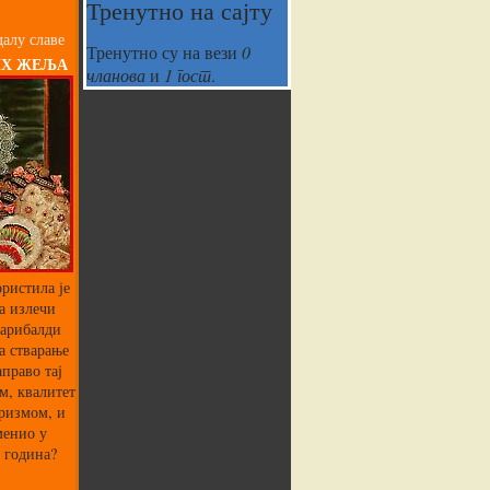
Тренутно на сајту
алу славе
Тренутно су на вези
0
ИХ ЖЕЉА
чланова
и
1 гост
.
ристила је
а излечи
Гарибалди
а стварање
аправо тај
м, квалитет
аризмом, и
менио у
 година?