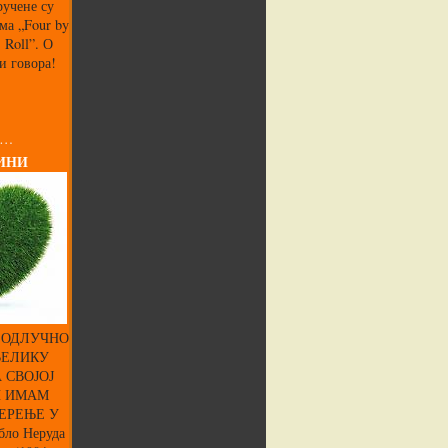
ручене су
ма „Four by
’ Roll”. О
и говора!
 …
ИНИ
 ОДЛУЧНО
ВЕЛИКУ
 СВОЈОЈ
И ИМАМ
ЕРЕЊЕ У
ло Неруда