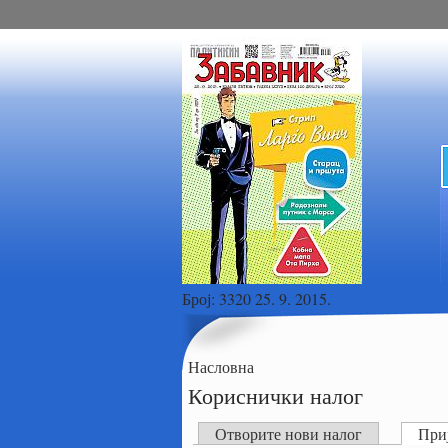
Број:
3320 25. 9. 2015.
Насловна
Кориснички налог
Отворите нови налог
Приј