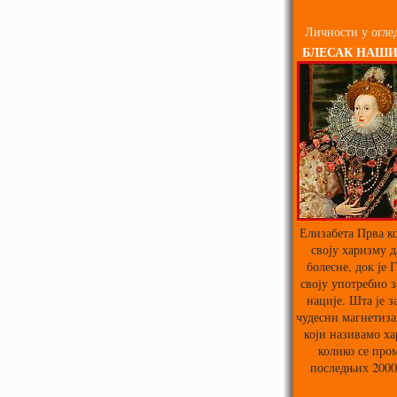
Личности у оглед
БЛЕСАК НАШ
Елизабета Прва ко
своју харизму д
болесне, док је 
своју употребио з
нације. Шта је з
чудесни магнетиза
који називамо х
колико се про
последњих 2000