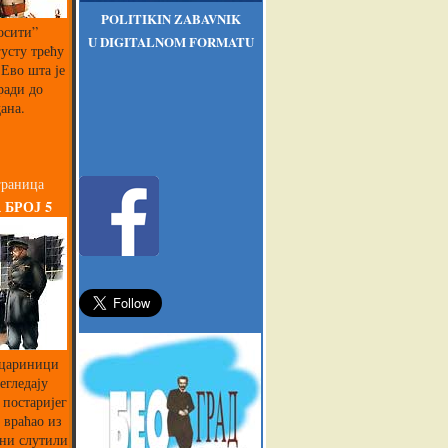
POLITIKIN ZABAVNIK
осити”
U DIGITALNOM FORMATU
густу трећу
Ево шта је
ради до
ана.
граница
 БРОЈ 5
 цариници
егледају
 постаријег
 враћао из
 ни слутили