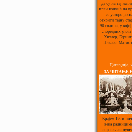
да су на тај нач
први кончић на вр
се ускоро расп
открити тајну ста
90 година, у којој
споредних улога
Хитлер, Геринг,
Пикасо, Матис 
Цигарџије, ч
ЗА ЧИТАЊЕ 
Крајем 19. и поч
века радницима
справљали чуве