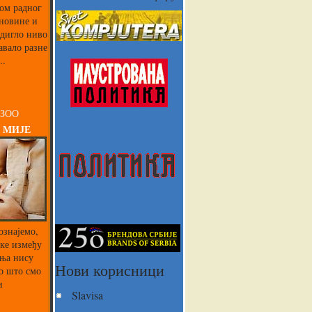
ком радног
 новине и
одигло ниво
авало разне
..
 ЗОО
 МИЈЕ
ознајемо,
ике између
ња нису
Нови корисници
о што смо
и
Slavisa