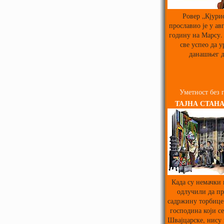
Ровер „Кјури
прославио је у ав
годину на Марсу. 
све успео да у
данашњег д
Уметност без 
ТАЈНА СТАНА
Када су немачки
одлучили да пр
садржину торбице
господина који се
Швајцарске, нису