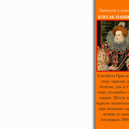
Личности у оглед
БЛЕСАК НАШ
Елизабета Прва ко
своју харизму д
болесне, док је 
своју употребио з
нације. Шта је з
чудесни магнетиза
који називамо х
колико се про
последњих 2000