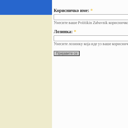
Корисничко име:
*
Унесите ваше Politikin Zabavnik корисничк
Лозинка:
*
Унесите лозинку која иде уз ваше кориснич