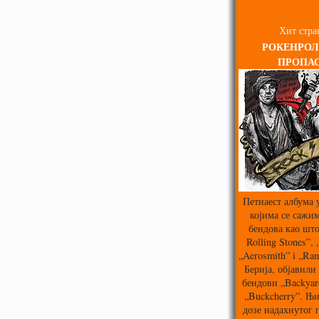
Хит стра
РОКЕНРОЛ
ПРОПА
Петнаест албума 
којима се сажим
бендова као што
Rolling Stones”,
„Aerosmith” i „Ra
Берија, објавили 
бендови „Backyard
„Buckcherry”. Њи
дозе надахнутог