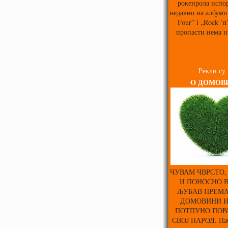
рокенрола испо
недавно на албуми
Four” i „Rock ’n
пропасти нема н
Рекли су
O ДОМОВ
ЧУВАМ ЧВРСТО,
И ПОНОСНО 
ЉУБАВ ПРЕМА
ДОМОВИНИ 
ПОТПУНО ПОВ
СВОЈ НАРОД. Паб