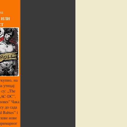
на
 ИЛИ
СТ
укупно, на
а утицај
 су: „The
 „AC-DC”,
mones” Чака
су до сада
 Babies” i
хове нове
 примарног