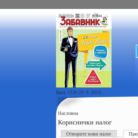
Број:
3320 25. 9. 2015.
Насловна
Кориснички налог
Отворите нови налог
Приј