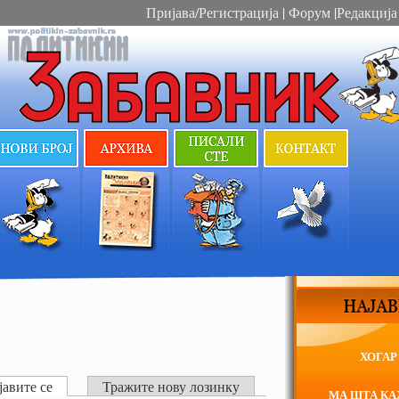
Пријава/Регистрација
|
Форум
|
Редакција
ХОГАР
авите се
Тражите нову лозинку
МА ШТА К