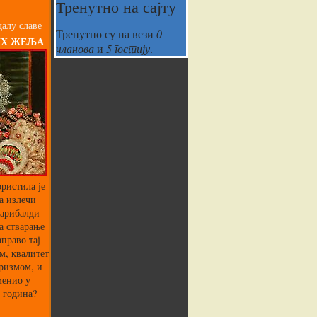
Тренутно на сајту
алу славе
Тренутно су на вези
0
ИХ ЖЕЉА
чланова
и
5 гостију
.
ристила је
а излечи
Гарибалди
а стварање
аправо тај
м, квалитет
аризмом, и
менио у
 година?