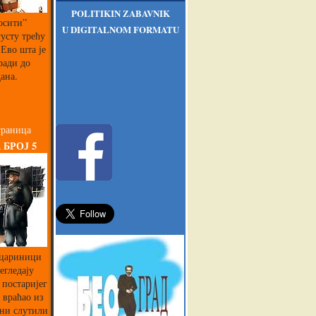
POLITIKIN ZABAVNIK
осити”
U DIGITALNOM FORMATU
густу трећу
Ево шта је
ради до
ана.
граница
 БРОЈ 5
 цариници
егледају
 постаријег
 враћао из
 ни слутили