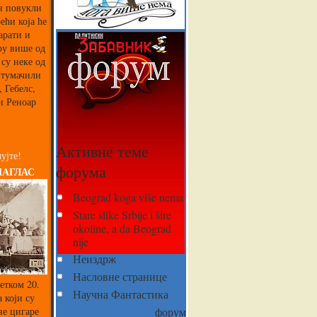
ин повукли
ећи која ће
арати и
ру више од
 су неке од
 тумачили
 Гебелс,
и Реноар
Активне теме
ујте!
форума
НАГЛАС
Beograd koga više nema
Stare slike Srbije i šire
okoline, a da Beograd
nije
Неиздрж
Насловне странице
етком 20.
Научна Фантастика
 који су
не цигаре
форум