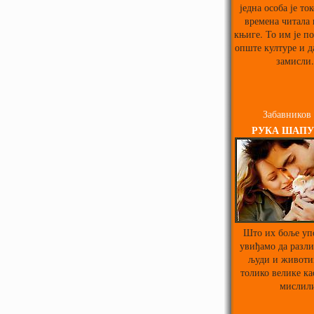
једна особа је то
времена читала
књиге. То им је п
опште културе и д
замисли.
Забавников
РУКА ШАПУ
Што их боље уп
увиђамо да разл
људи и животи
толико велике ка
мислил