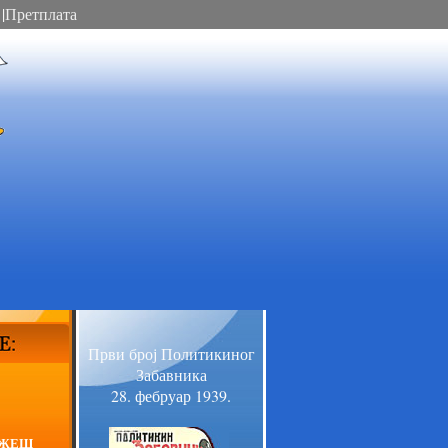
|
Претплата
Први број Политикиног
Забавника
28. фебруар 1939.
АЖЕШ