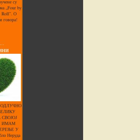
ручене су
ма „Four by
’ Roll”. О
и говора!
 …
ИНИ
 ОДЛУЧНО
ВЕЛИКУ
 СВОЈОЈ
И ИМАМ
ЕРЕЊЕ У
ло Неруда